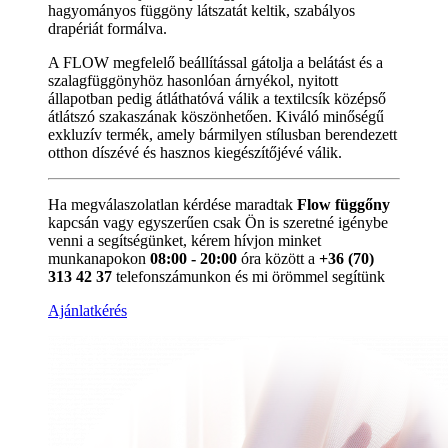
hagyományos függöny látszatát keltik, szabályos
drapériát formálva.
A FLOW megfelelő beállítással gátolja a belátást és a
szalagfüggönyhöz hasonlóan árnyékol, nyitott
állapotban pedig átláthatóvá válik a textilcsík középső
átlátszó szakaszának köszönhetően. Kiváló minőségű
exkluzív termék, amely bármilyen stílusban berendezett
otthon díszévé és hasznos kiegészítőjévé válik.
Ha megválaszolatlan kérdése maradtak
Flow függőny
kapcsán vagy egyszerűen csak Ön is szeretné igénybe
venni a segítségünket, kérem hívjon minket
munkanapokon
08:00 - 20:00
óra között a
+36 (70)
313 42 37
telefonszámunkon és mi örömmel segítünk
Ajánlatkérés