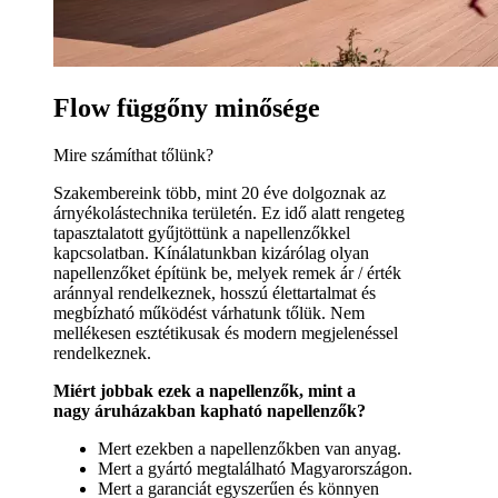
Flow függőny minősége
Mire számíthat tőlünk?
Szakembereink több, mint 20 éve dolgoznak az
árnyékolástechnika területén. Ez idő alatt rengeteg
tapasztalatott gyűjtöttünk a napellenzőkkel
kapcsolatban. Kínálatunkban kizárólag olyan
napellenzőket építünk be, melyek remek ár / érték
aránnyal rendelkeznek, hosszú élettartalmat és
megbízható működést várhatunk tőlük. Nem
mellékesen esztétikusak és modern megjelenéssel
rendelkeznek.
Miért jobbak ezek a napellenzők, mint a
nagy áruházakban kapható napellenzők?
Mert ezekben a napellenzőkben van anyag.
Mert a gyártó megtalálható Magyarországon.
Mert a garanciát egyszerűen és könnyen