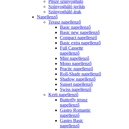
Pliszé szúnyogháló
Szúnyogháló javítás
Szúnyogháló árak
Napellenző
Terasz napellenző
Basic napellenző
Basic new napellenző
Compact napellenző
Basic extra napellenző
Full Cassette
napellenző
Mini napellenző
Mono napellenző
Practic napellenző
Roll-Shade napellenző
Shadow napellenző
Sunset napellenző
Swiss napellenző
Kerti napellenző
Butterfly terasz
napellenző
Gastro Romantic
napellenző
Gastro Basic
napellenző