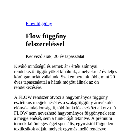
Flow függőny
Flow függőny
felszereléssel
Kedvező árak, 20 év tapasztalat
Kiváló minőségű és remek ár / érték aránnyal
rendelkező függőnyöket kínálunk, amelyekre 2 év teljes
körű garanciát vállalunk. Szakembereink több, mint 20
éves tapasztalattal a hátuk mögött állnak az ön
rendelkezésére.
A FLOW rendszer ötvözi a hagyományos függöny
esztétikus megjelenését és a szalagfüggöny árnyékoló
előnyös tulajdonságait, többfunkciós eszközt alkotva. A
FLOW nem nevezhető hagyományos függönynek sem
a megjelenését, sem a funkcióját tekintve. A prémium
termék különlegességét speciális, egymástól független
textilcsíkok adják, melyek egymás mellé rendezve