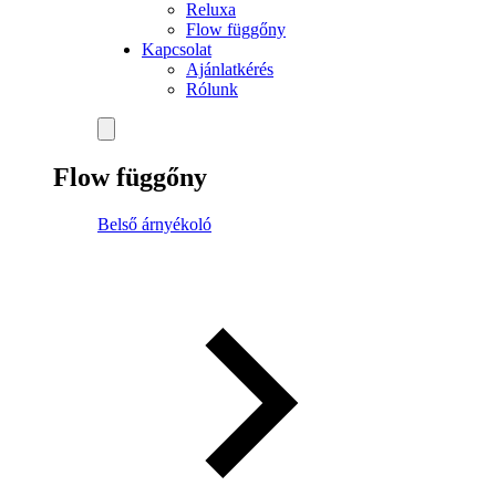
Reluxa
Flow függőny
Kapcsolat
Ajánlatkérés
Rólunk
Flow függőny
Belső árnyékoló