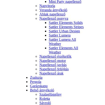
Mini Party napellenző
Napvitorla
Veranda árnyékoló
Ablak napellenző
Napellenző ponyva
Sattler Elements Solids
Sattler Elements Stripes
Sattler Urban Design
Sattler Lumera
Sattler Lumera All
Weather
Sattler Elements All
Weather
Napellenző érzékelők
Napellenző motor
Napellenző javítás
Napellenző felújítás
Napellenző árak
Zsaluzia
Pergola
Garázskapu
Belső árnyékoló
Szalagfüggőny
Roletta
Sávroló