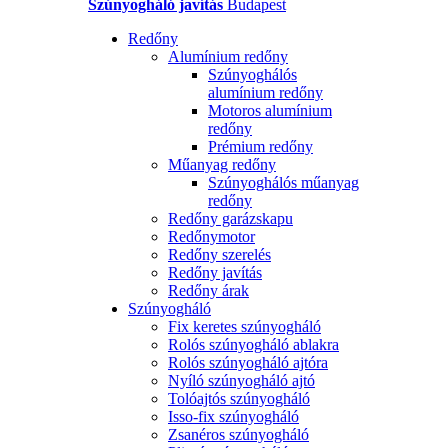
Szúnyogháló javítás
Budapest
Redőny
Alumínium redőny
Szúnyoghálós
alumínium redőny
Motoros alumínium
redőny
Prémium redőny
Műanyag redőny
Szúnyoghálós műanyag
redőny
Redőny garázskapu
Redőnymotor
Redőny szerelés
Redőny javítás
Redőny árak
Szúnyogháló
Fix keretes szúnyogháló
Rolós szúnyogháló ablakra
Rolós szúnyogháló ajtóra
Nyíló szúnyogháló ajtó
Tolóajtós szúnyogháló
Isso-fix szúnyogháló
Zsanéros szúnyogháló