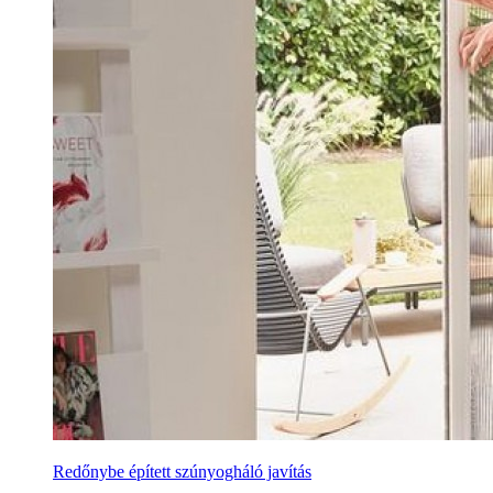
Redőnybe épített szúnyogháló javítás