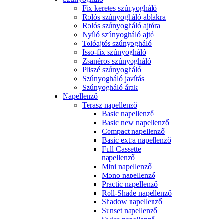
Fix keretes szúnyogháló
Rolós szúnyogháló ablakra
Rolós szúnyogháló ajtóra
Nyíló szúnyogháló ajtó
Tolóajtós szúnyogháló
Isso-fix szúnyogháló
Zsanéros szúnyogháló
Pliszé szúnyogháló
Szúnyogháló javítás
Szúnyogháló árak
Napellenző
Terasz napellenző
Basic napellenző
Basic new napellenző
Compact napellenző
Basic extra napellenző
Full Cassette
napellenző
Mini napellenző
Mono napellenző
Practic napellenző
Roll-Shade napellenző
Shadow napellenző
Sunset napellenző