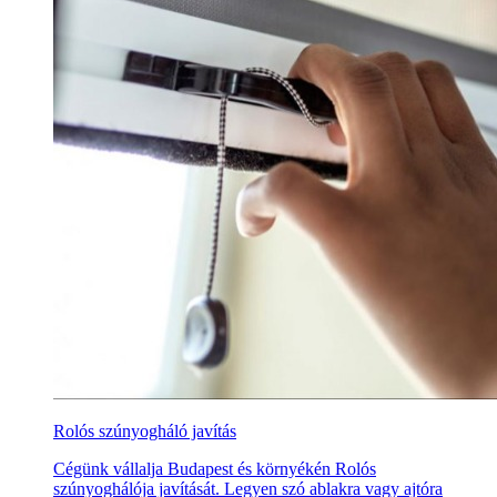
Rolós szúnyogháló javítás
Cégünk vállalja Budapest és környékén Rolós
szúnyoghálója javítását. Legyen szó ablakra vagy ajtóra