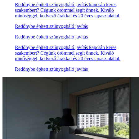
Redőnybe épített szúnyogháló javítás kapcsán keres
szakembert? Cégünk örömmel segít önnek. Kiváló
minőséggel, kedvező árakkal és 20 éves tapasztalattal.
Redőnybe épített szúnyogháló javítás
Redőnybe épített szúnyogháló javítás
Redőnybe épített szúnyogháló javítás kapcsán keres
szakembert? Cégünk örömmel segít önnek. Kiváló
minőséggel, kedvező árakkal és 20 éves tapasztalattal.
Redőnybe épített szúnyogháló javítás