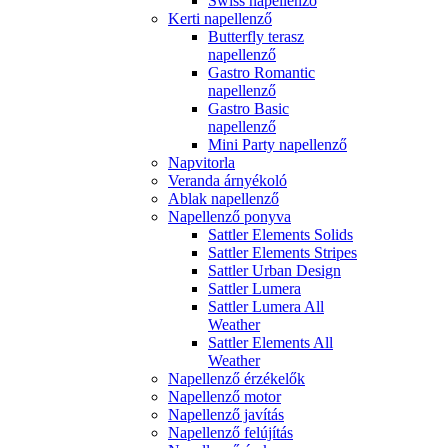
Swiss napellenző
Kerti napellenző
Butterfly terasz
napellenző
Gastro Romantic
napellenző
Gastro Basic
napellenző
Mini Party napellenző
Napvitorla
Veranda árnyékoló
Ablak napellenző
Napellenző ponyva
Sattler Elements Solids
Sattler Elements Stripes
Sattler Urban Design
Sattler Lumera
Sattler Lumera All
Weather
Sattler Elements All
Weather
Napellenző érzékelők
Napellenző motor
Napellenző javítás
Napellenző felújítás