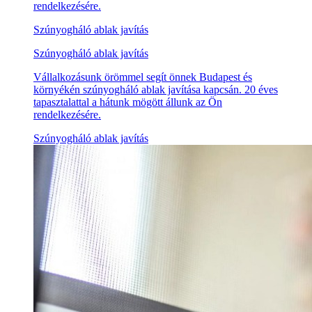
rendelkezésére.
Szúnyogháló ablak javítás
Szúnyogháló ablak javítás
Vállalkozásunk örömmel segít önnek Budapest és
környékén szúnyogháló ablak javítása kapcsán. 20 éves
tapasztalattal a hátunk mögött állunk az Ön
rendelkezésére.
Szúnyogháló ablak javítás