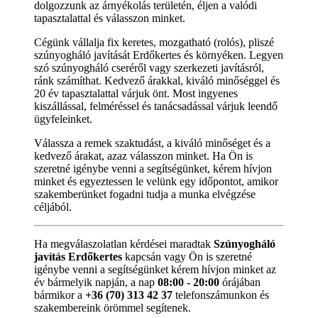
dolgozzunk az árnyékolás területén, éljen a valódi
tapasztalattal és válasszon minket.
Cégünk vállalja fix keretes, mozgatható (rolós), pliszé
szúnyogháló javítását Erdőkertes és környéken. Legyen
szó szúnyogháló cseréről vagy szerkezeti javításról,
ránk számíthat. Kedvező árakkal, kiváló minőséggel és
20 év tapasztalattal várjuk önt. Most ingyenes
kiszállással, felméréssel és tanácsadással várjuk leendő
ügyfeleinket.
Válassza a remek szaktudást, a kiváló minőséget és a
kedvező árakat, azaz válasszon minket. Ha Ön is
szeretné igénybe venni a segítségünket, kérem hívjon
minket és egyeztessen le velünk egy időpontot, amikor
szakemberünket fogadni tudja a munka elvégzése
céljából.
Ha megválaszolatlan kérdései maradtak
Szúnyogháló
javítás Erdőkertes
kapcsán vagy Ön is szeretné
igénybe venni a segítségünket kérem hívjon minket az
év bármelyik napján, a nap
08:00 - 20:00
órájában
bármikor a
+36 (70) 313 42 37
telefonszámunkon és
szakembereink örömmel segítenek.