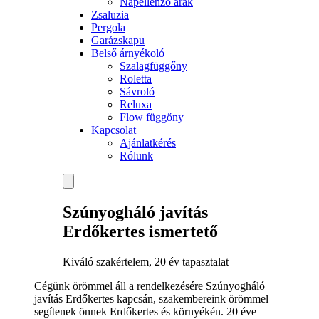
Napellenző árak
Zsaluzia
Pergola
Garázskapu
Belső árnyékoló
Szalagfüggőny
Roletta
Sávroló
Reluxa
Flow függőny
Kapcsolat
Ajánlatkérés
Rólunk
Szúnyogháló javítás
Erdőkertes ismertető
Kiváló szakértelem, 20 év tapasztalat
Cégünk örömmel áll a rendelkezésére Szúnyogháló
javítás Erdőkertes kapcsán, szakembereink örömmel
segítenek önnek Erdőkertes és környékén. 20 éve