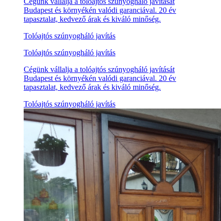
Cégünk vállalja a tolóajtós szúnyogháló javítását
Budapest és környékén valódi garanciával. 20 év
tapasztalat, kedvező árak és kiváló minőség.
Tolóajtós szúnyogháló javítás
Tolóajtós szúnyogháló javítás
Cégünk vállalja a tolóajtós szúnyogháló javítását
Budapest és környékén valódi garanciával. 20 év
tapasztalat, kedvező árak és kiváló minőség.
Tolóajtós szúnyogháló javítás