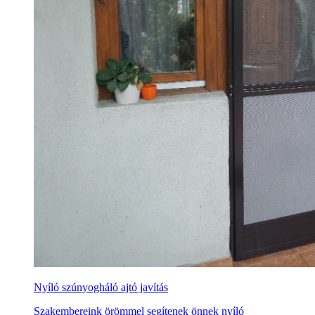
Nyíló szúnyogháló ajtó javítás
Szakembereink örömmel segítenek önnek nyíló