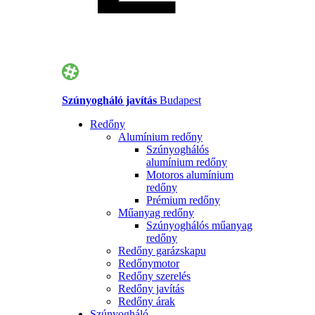
Szúnyogháló javítás
Budapest
Redőny
Alumínium redőny
Szúnyoghálós
alumínium redőny
Motoros alumínium
redőny
Prémium redőny
Műanyag redőny
Szúnyoghálós műanyag
redőny
Redőny garázskapu
Redőnymotor
Redőny szerelés
Redőny javítás
Redőny árak
Szúnyogháló