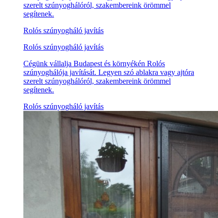
szerelt szúnyoghálóról, szakembereink örömmel
segítenek.
Rolós szúnyogháló javítás
Rolós szúnyogháló javítás
Cégünk vállalja Budapest és környékén Rolós
szúnyoghálója javítását. Legyen szó ablakra vagy ajtóra
szerelt szúnyoghálóról, szakembereink örömmel
segítenek.
Rolós szúnyogháló javítás