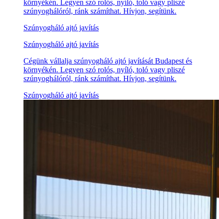
környékén. Legyen szó rolós, nyíló, toló vagy pliszé
szúnyoghálóról, ránk számíthat. Hívjon, segítünk.
Szúnyogháló ajtó javítás
Szúnyogháló ajtó javítás
Cégünk vállalja szúnyogháló ajtó javítását Budapest és
környékén. Legyen szó rolós, nyíló, toló vagy pliszé
szúnyoghálóról, ránk számíthat. Hívjon, segítünk.
Szúnyogháló ajtó javítás