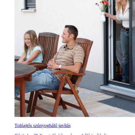
Tolóajtós szúnyogháló javítás