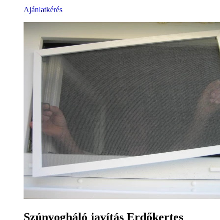
Ajánlatkérés
Szúnyogháló javítás Erdőkertes