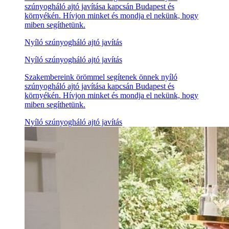
szúnyogháló ajtó javítása kapcsán Budapest és
környékén. Hívjon minket és mondja el nekünk, hogy
miben segíthetünk.
Nyíló szúnyogháló ajtó javítás
Nyíló szúnyogháló ajtó javítás
Szakembereink örömmel segítenek önnek nyíló
szúnyogháló ajtó javítása kapcsán Budapest és
környékén. Hívjon minket és mondja el nekünk, hogy
miben segíthetünk.
Nyíló szúnyogháló ajtó javítás