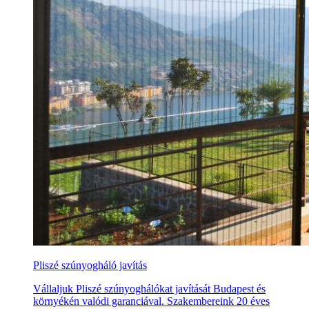
Pliszé szúnyogháló javítás
Vállaljuk Pliszé szúnyoghálókat javítását Budapest és
környékén valódi garanciával. Szakembereink 20 éves