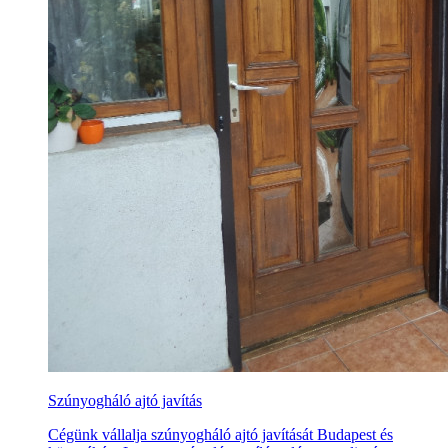
Szúnyogháló ajtó javítás
Cégünk vállalja szúnyogháló ajtó javítását Budapest és