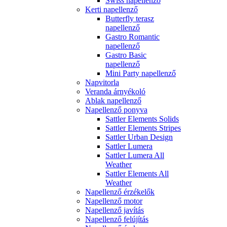
Swiss napellenző
Kerti napellenző
Butterfly terasz
napellenző
Gastro Romantic
napellenző
Gastro Basic
napellenző
Mini Party napellenző
Napvitorla
Veranda árnyékoló
Ablak napellenző
Napellenző ponyva
Sattler Elements Solids
Sattler Elements Stripes
Sattler Urban Design
Sattler Lumera
Sattler Lumera All
Weather
Sattler Elements All
Weather
Napellenző érzékelők
Napellenző motor
Napellenző javítás
Napellenző felújítás