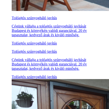
Tolóajtós szúnyogháló javítás
Cégünk vállalja a tolóajtós szúnyogháló javítását
Budapest és környékén valódi garanciával. 20 év
tapasztalat, kedvező árak és kiváló minőség.
Tolóajtós szúnyogháló javítás
Tolóajtós szúnyogháló javítás
Cégünk vállalja a tolóajtós szúnyogháló javítását
Budapest és környékén valódi garanciával. 20 év
tapasztalat, kedvező árak és kiváló minőség.
Tolóajtós szúnyogháló javítás