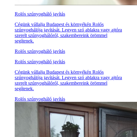
Rolós szúnyogháló javítás
Cégünk vállalja Budapest és környékén Rolós
szúnyoghálója javítását. Legyen szó ablakra vagy ajtóra
szerelt szúnyoghálóról, szakembereink örömmel
segítenek.
Rolós szúnyogháló javítás
Rolós szúnyogháló javítás
Cégünk vállalja Budapest és környékén Rolós
szúnyoghálója javítását. Legyen szó ablakra vagy ajtóra
szerelt szúnyoghálóról, szakembereink örömmel
segítenek.
Rolós szúnyogháló javítás