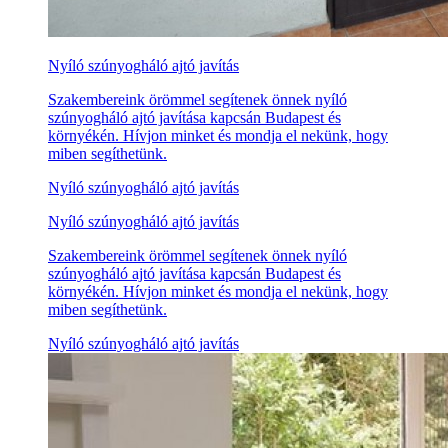
Nyíló szúnyogháló ajtó javítás
Szakembereink örömmel segítenek önnek nyíló
szúnyogháló ajtó javítása kapcsán Budapest és
környékén. Hívjon minket és mondja el nekünk, hogy
miben segíthetünk.
Nyíló szúnyogháló ajtó javítás
Nyíló szúnyogháló ajtó javítás
Szakembereink örömmel segítenek önnek nyíló
szúnyogháló ajtó javítása kapcsán Budapest és
környékén. Hívjon minket és mondja el nekünk, hogy
miben segíthetünk.
Nyíló szúnyogháló ajtó javítás