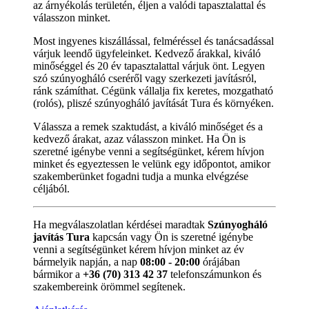
az árnyékolás területén, éljen a valódi tapasztalattal és
válasszon minket.
Most ingyenes kiszállással, felméréssel és tanácsadással
várjuk leendő ügyfeleinket. Kedvező árakkal, kiváló
minőséggel és 20 év tapasztalattal várjuk önt. Legyen
szó szúnyogháló cseréről vagy szerkezeti javításról,
ránk számíthat. Cégünk vállalja fix keretes, mozgatható
(rolós), pliszé szúnyogháló javítását Tura és környéken.
Válassza a remek szaktudást, a kiváló minőséget és a
kedvező árakat, azaz válasszon minket. Ha Ön is
szeretné igénybe venni a segítségünket, kérem hívjon
minket és egyeztessen le velünk egy időpontot, amikor
szakemberünket fogadni tudja a munka elvégzése
céljából.
Ha megválaszolatlan kérdései maradtak
Szúnyogháló
javítás Tura
kapcsán vagy Ön is szeretné igénybe
venni a segítségünket kérem hívjon minket az év
bármelyik napján, a nap
08:00 - 20:00
órájában
bármikor a
+36 (70) 313 42 37
telefonszámunkon és
szakembereink örömmel segítenek.