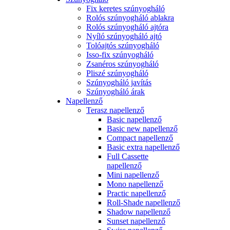
Fix keretes szúnyogháló
Rolós szúnyogháló ablakra
Rolós szúnyogháló ajtóra
Nyíló szúnyogháló ajtó
Tolóajtós szúnyogháló
Isso-fix szúnyogháló
Zsanéros szúnyogháló
Pliszé szúnyogháló
Szúnyogháló javítás
Szúnyogháló árak
Napellenző
Terasz napellenző
Basic napellenző
Basic new napellenző
Compact napellenző
Basic extra napellenző
Full Cassette
napellenző
Mini napellenző
Mono napellenző
Practic napellenző
Roll-Shade napellenző
Shadow napellenző
Sunset napellenző