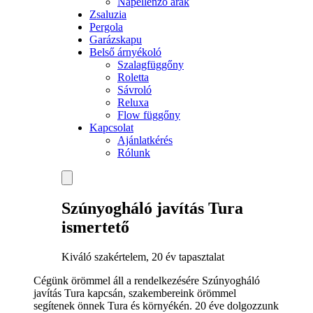
Napellenző árak
Zsaluzia
Pergola
Garázskapu
Belső árnyékoló
Szalagfüggőny
Roletta
Sávroló
Reluxa
Flow függőny
Kapcsolat
Ajánlatkérés
Rólunk
Szúnyogháló javítás Tura
ismertető
Kiváló szakértelem, 20 év tapasztalat
Cégünk örömmel áll a rendelkezésére Szúnyogháló
javítás Tura kapcsán, szakembereink örömmel
segítenek önnek Tura és környékén. 20 éve dolgozzunk