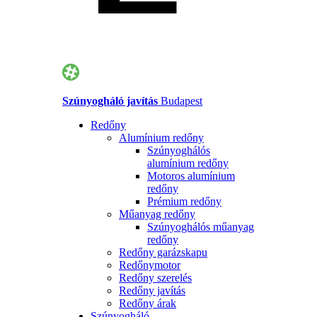
Szúnyogháló javítás
Budapest
Redőny
Alumínium redőny
Szúnyoghálós
alumínium redőny
Motoros alumínium
redőny
Prémium redőny
Műanyag redőny
Szúnyoghálós műanyag
redőny
Redőny garázskapu
Redőnymotor
Redőny szerelés
Redőny javítás
Redőny árak
Szúnyogháló