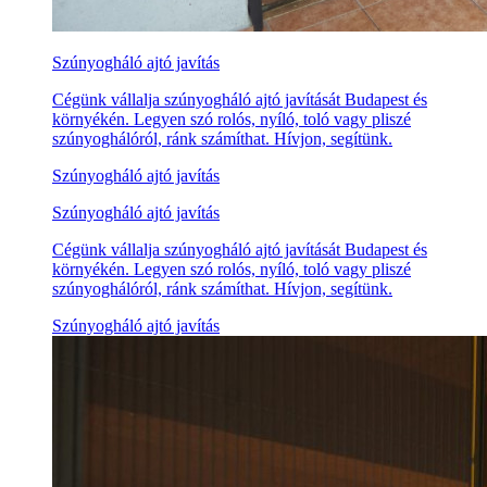
Szúnyogháló ajtó javítás
Cégünk vállalja szúnyogháló ajtó javítását Budapest és
környékén. Legyen szó rolós, nyíló, toló vagy pliszé
szúnyoghálóról, ránk számíthat. Hívjon, segítünk.
Szúnyogháló ajtó javítás
Szúnyogháló ajtó javítás
Cégünk vállalja szúnyogháló ajtó javítását Budapest és
környékén. Legyen szó rolós, nyíló, toló vagy pliszé
szúnyoghálóról, ránk számíthat. Hívjon, segítünk.
Szúnyogháló ajtó javítás