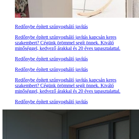
Redőnybe épített szúnyogháló javítás
Redőnybe épített szúnyogháló javítás kapcsán keres
szakembert? Cégünk örömmel segít önnek. Kiváló
minőséggel, kedvező árakkal és 20 éves tapasztalattal.
Redőnybe épített szúnyogháló javítás
Redőnybe épített szúnyogháló javítás
Redőnybe épített szúnyogháló javítás kapcsán keres
szakembert? Cégünk örömmel segít önnek. Kiváló
minőséggel, kedvező árakkal és 20 éves tapasztalattal.
Redőnybe épített szúnyogháló javítás