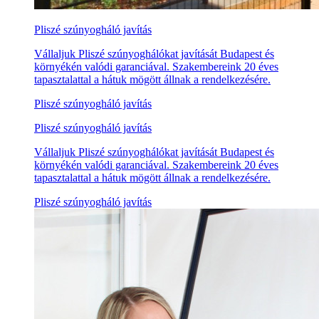
Pliszé szúnyogháló javítás
Vállaljuk Pliszé szúnyoghálókat javítását Budapest és
környékén valódi garanciával. Szakembereink 20 éves
tapasztalattal a hátuk mögött állnak a rendelkezésére.
Pliszé szúnyogháló javítás
Pliszé szúnyogháló javítás
Vállaljuk Pliszé szúnyoghálókat javítását Budapest és
környékén valódi garanciával. Szakembereink 20 éves
tapasztalattal a hátuk mögött állnak a rendelkezésére.
Pliszé szúnyogháló javítás