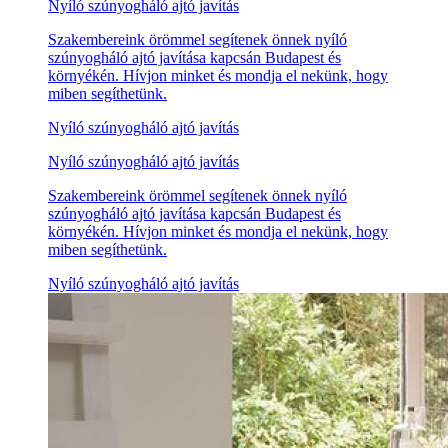
Nyíló szúnyogháló ajtó javítás
Szakembereink örömmel segítenek önnek nyíló
szúnyogháló ajtó javítása kapcsán Budapest és
környékén. Hívjon minket és mondja el nekünk, hogy
miben segíthetünk.
Nyíló szúnyogháló ajtó javítás
Nyíló szúnyogháló ajtó javítás
Szakembereink örömmel segítenek önnek nyíló
szúnyogháló ajtó javítása kapcsán Budapest és
környékén. Hívjon minket és mondja el nekünk, hogy
miben segíthetünk.
Nyíló szúnyogháló ajtó javítás