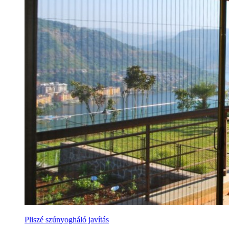
Pliszé szúnyogháló javítás