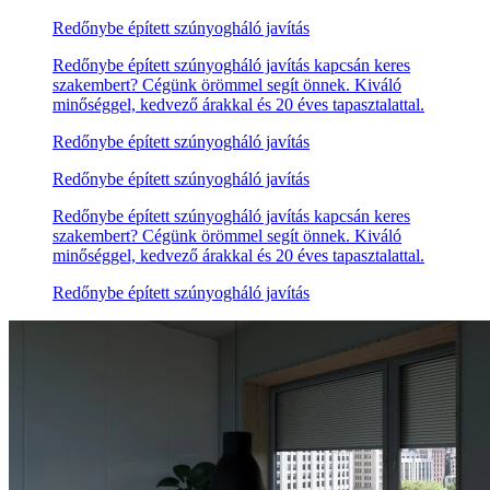
Redőnybe épített szúnyogháló javítás
Redőnybe épített szúnyogháló javítás kapcsán keres
szakembert? Cégünk örömmel segít önnek. Kiváló
minőséggel, kedvező árakkal és 20 éves tapasztalattal.
Redőnybe épített szúnyogháló javítás
Redőnybe épített szúnyogháló javítás
Redőnybe épített szúnyogháló javítás kapcsán keres
szakembert? Cégünk örömmel segít önnek. Kiváló
minőséggel, kedvező árakkal és 20 éves tapasztalattal.
Redőnybe épített szúnyogháló javítás