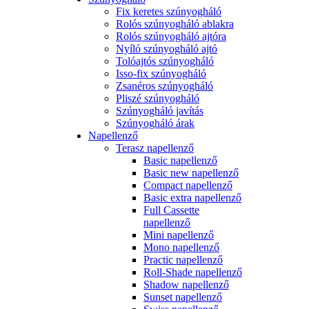
Fix keretes szúnyogháló
Rolós szúnyogháló ablakra
Rolós szúnyogháló ajtóra
Nyíló szúnyogháló ajtó
Tolóajtós szúnyogháló
Isso-fix szúnyogháló
Zsanéros szúnyogháló
Pliszé szúnyogháló
Szúnyogháló javítás
Szúnyogháló árak
Napellenző
Terasz napellenző
Basic napellenző
Basic new napellenző
Compact napellenző
Basic extra napellenző
Full Cassette
napellenző
Mini napellenző
Mono napellenző
Practic napellenző
Roll-Shade napellenző
Shadow napellenző
Sunset napellenző