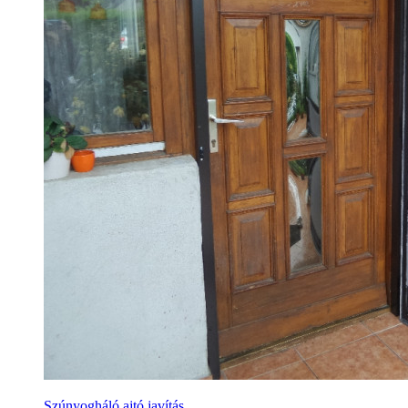
Szúnyogháló ajtó javítás