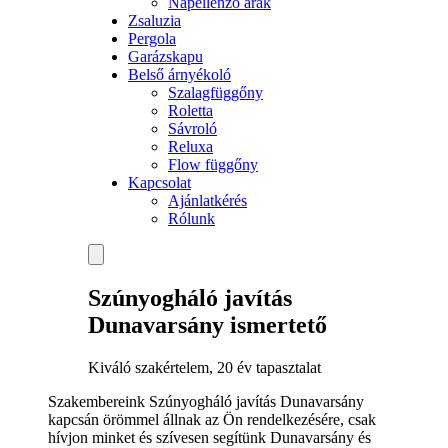
Napellenző árak
Zsaluzia
Pergola
Garázskapu
Belső árnyékoló
Szalagfüggőny
Roletta
Sávroló
Reluxa
Flow függőny
Kapcsolat
Ajánlatkérés
Rólunk
Szúnyogháló javítás
Dunavarsány ismertető
Kiváló szakértelem, 20 év tapasztalat
Szakembereink Szúnyogháló javítás Dunavarsány
kapcsán örömmel állnak az Ön rendelkezésére, csak
hívjon minket és szívesen segítünk Dunavarsány és