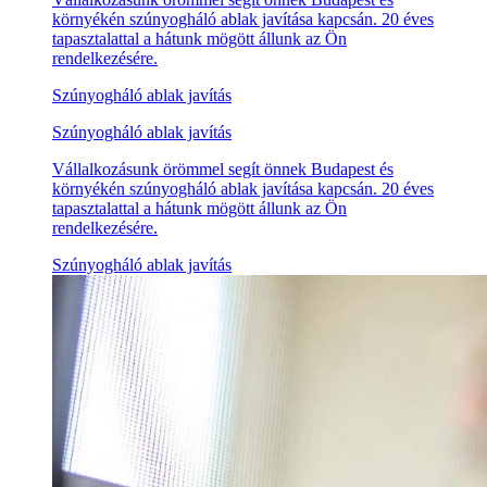
környékén szúnyogháló ablak javítása kapcsán. 20 éves
tapasztalattal a hátunk mögött állunk az Ön
rendelkezésére.
Szúnyogháló ablak javítás
Szúnyogháló ablak javítás
Vállalkozásunk örömmel segít önnek Budapest és
környékén szúnyogháló ablak javítása kapcsán. 20 éves
tapasztalattal a hátunk mögött állunk az Ön
rendelkezésére.
Szúnyogháló ablak javítás