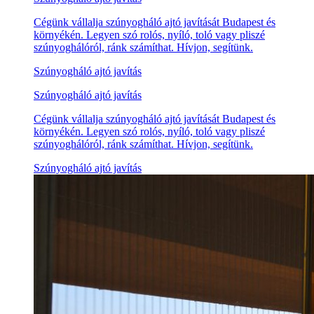
Cégünk vállalja szúnyogháló ajtó javítását Budapest és
környékén. Legyen szó rolós, nyíló, toló vagy pliszé
szúnyoghálóról, ránk számíthat. Hívjon, segítünk.
Szúnyogháló ajtó javítás
Szúnyogháló ajtó javítás
Cégünk vállalja szúnyogháló ajtó javítását Budapest és
környékén. Legyen szó rolós, nyíló, toló vagy pliszé
szúnyoghálóról, ránk számíthat. Hívjon, segítünk.
Szúnyogháló ajtó javítás