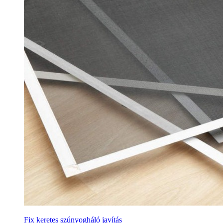
Fix keretes szúnyogháló javítás