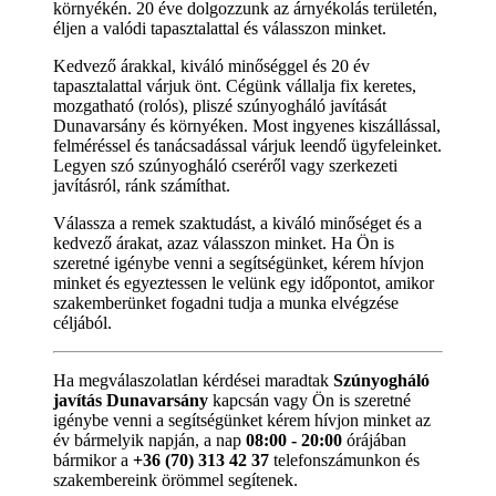
környékén. 20 éve dolgozzunk az árnyékolás területén,
éljen a valódi tapasztalattal és válasszon minket.
Kedvező árakkal, kiváló minőséggel és 20 év
tapasztalattal várjuk önt. Cégünk vállalja fix keretes,
mozgatható (rolós), pliszé szúnyogháló javítását
Dunavarsány és környéken. Most ingyenes kiszállással,
felméréssel és tanácsadással várjuk leendő ügyfeleinket.
Legyen szó szúnyogháló cseréről vagy szerkezeti
javításról, ránk számíthat.
Válassza a remek szaktudást, a kiváló minőséget és a
kedvező árakat, azaz válasszon minket. Ha Ön is
szeretné igénybe venni a segítségünket, kérem hívjon
minket és egyeztessen le velünk egy időpontot, amikor
szakemberünket fogadni tudja a munka elvégzése
céljából.
Ha megválaszolatlan kérdései maradtak
Szúnyogháló
javítás Dunavarsány
kapcsán vagy Ön is szeretné
igénybe venni a segítségünket kérem hívjon minket az
év bármelyik napján, a nap
08:00 - 20:00
órájában
bármikor a
+36 (70) 313 42 37
telefonszámunkon és
szakembereink örömmel segítenek.