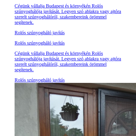
Cégünk vállalja Budapest és környékén Rolós
szúnyoghálója javítását. Legyen szó ablakra vagy ajtóra
szerelt szúnyoghálóról, szakembereink örömmel
segítenek.
Rolós szúnyogháló javítás
Rolós szúnyogháló javítás
Cégünk vállalja Budapest és környékén Rolós
szúnyoghálója javítását. Legyen szó ablakra vagy ajtóra
szerelt szúnyoghálóról, szakembereink örömmel
segítenek.
Rolós szúnyogháló javítás