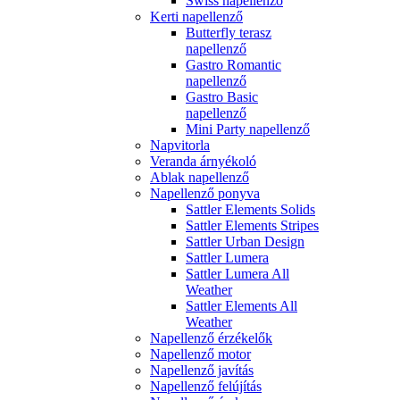
Swiss napellenző
Kerti napellenző
Butterfly terasz
napellenző
Gastro Romantic
napellenző
Gastro Basic
napellenző
Mini Party napellenző
Napvitorla
Veranda árnyékoló
Ablak napellenző
Napellenző ponyva
Sattler Elements Solids
Sattler Elements Stripes
Sattler Urban Design
Sattler Lumera
Sattler Lumera All
Weather
Sattler Elements All
Weather
Napellenző érzékelők
Napellenző motor
Napellenző javítás
Napellenző felújítás