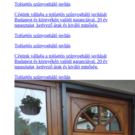
Tolóajtós szúnyogháló javítás
Cégünk vállalja a tolóajtós szúnyogháló javítását
Budapest és környékén valódi garanciával. 20 év
tapasztalat, kedvező árak és kiváló minőség.
Tolóajtós szúnyogháló javítás
Tolóajtós szúnyogháló javítás
Cégünk vállalja a tolóajtós szúnyogháló javítását
Budapest és környékén valódi garanciával. 20 év
tapasztalat, kedvező árak és kiváló minőség.
Tolóajtós szúnyogháló javítás