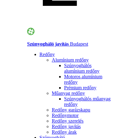
Szúnyogháló javítás
Budapest
Redőny
Alumínium redőny
Szúnyoghálós
alumínium redőny
Motoros alumínium
redőny
Prémium redőny
Műanyag redőny
Szúnyoghálós műanyag
redőny
Redőny garázskapu
Redőnymotor
Redőny szerelés
Redőny javítás
Redőny árak
Szúnyogháló