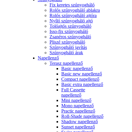
Fix keretes szúnyogháló
Rolós szúnyogháló ablakra
Rolós szúnyogháló ajtóra
Nyíló szúnyogháló ajtó
Tolóajtós szúnyogháló
Isso-fix szúnyogháló
Zsanéros szúnyogháló
Pliszé szúnyogháló
Szúnyogháló javítás
Szúnyogháló árak
Napellenző
Terasz napellenző
Basic napellenző
Basic new napellenző
Compact napellenző
Basic extra napellenző
Full Cassette
napellenző
Mini napellenző
Mono napellenző
Practic napellenző
Roll-Shade napellenző
Shadow napellenző
Sunset napellenző