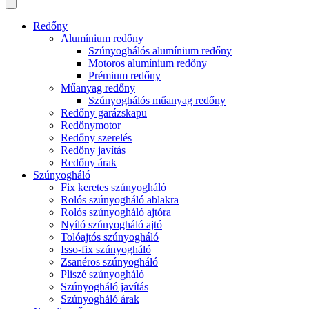
Redőny
Alumínium redőny
Szúnyoghálós alumínium redőny
Motoros alumínium redőny
Prémium redőny
Műanyag redőny
Szúnyoghálós műanyag redőny
Redőny garázskapu
Redőnymotor
Redőny szerelés
Redőny javítás
Redőny árak
Szúnyogháló
Fix keretes szúnyogháló
Rolós szúnyogháló ablakra
Rolós szúnyogháló ajtóra
Nyíló szúnyogháló ajtó
Tolóajtós szúnyogháló
Isso-fix szúnyogháló
Zsanéros szúnyogháló
Pliszé szúnyogháló
Szúnyogháló javítás
Szúnyogháló árak