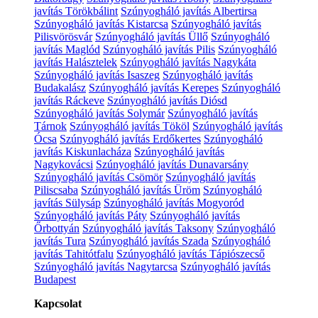
javítás Törökbálint
Szúnyogháló javítás Albertirsa
Szúnyogháló javítás Kistarcsa
Szúnyogháló javítás
Pilisvörösvár
Szúnyogháló javítás Üllő
Szúnyogháló
javítás Maglód
Szúnyogháló javítás Pilis
Szúnyogháló
javítás Halásztelek
Szúnyogháló javítás Nagykáta
Szúnyogháló javítás Isaszeg
Szúnyogháló javítás
Budakalász
Szúnyogháló javítás Kerepes
Szúnyogháló
javítás Ráckeve
Szúnyogháló javítás Diósd
Szúnyogháló javítás Solymár
Szúnyogháló javítás
Tárnok
Szúnyogháló javítás Tököl
Szúnyogháló javítás
Ócsa
Szúnyogháló javítás Erdőkertes
Szúnyogháló
javítás Kiskunlacháza
Szúnyogháló javítás
Nagykovácsi
Szúnyogháló javítás Dunavarsány
Szúnyogháló javítás Csömör
Szúnyogháló javítás
Piliscsaba
Szúnyogháló javítás Üröm
Szúnyogháló
javítás Sülysáp
Szúnyogháló javítás Mogyoród
Szúnyogháló javítás Páty
Szúnyogháló javítás
Őrbottyán
Szúnyogháló javítás Taksony
Szúnyogháló
javítás Tura
Szúnyogháló javítás Szada
Szúnyogháló
javítás Tahitótfalu
Szúnyogháló javítás Tápiószecső
Szúnyogháló javítás Nagytarcsa
Szúnyogháló javítás
Budapest
Kapcsolat