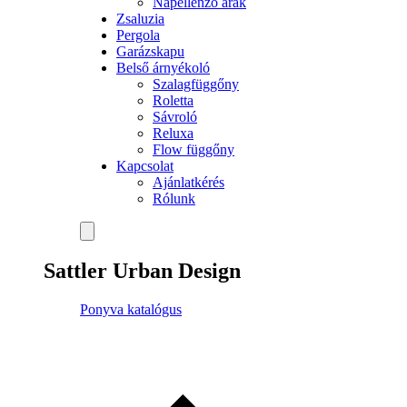
Napellenző árak
Zsaluzia
Pergola
Garázskapu
Belső árnyékoló
Szalagfüggőny
Roletta
Sávroló
Reluxa
Flow függőny
Kapcsolat
Ajánlatkérés
Rólunk
Sattler Urban Design
Ponyva katalógus