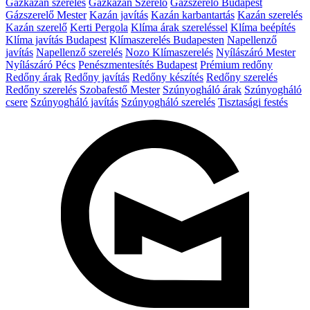
Gázkazán szerelés
Gázkazán Szerelő
Gázszerelő Budapest
Gázszerelő Mester
Kazán javítás
Kazán karbantartás
Kazán szerelés
Kazán szerelő
Kerti Pergola
Klíma árak szereléssel
Klíma beépítés
Klíma javítás Budapest
Klímaszerelés Budapesten
Napellenző
javítás
Napellenző szerelés
Nozo Klímaszerelés
Nyílászáró Mester
Nyílászáró Pécs
Penészmentesítés Budapest
Prémium redőny
Redőny árak
Redőny javítás
Redőny készítés
Redőny szerelés
Redőny szerelés
Szobafestő Mester
Szúnyogháló árak
Szúnyogháló
csere
Szúnyogháló javítás
Szúnyogháló szerelés
Tisztasági festés