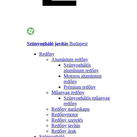
Szúnyogháló javítás
Budapest
Redőny
Alumínium redőny
Szúnyoghálós
alumínium redőny
Motoros alumínium
redőny
Prémium redőny
Műanyag redőny
Szúnyoghálós műanyag
redőny
Redőny garázskapu
Redőnymotor
Redőny szerelés
Redőny javítás
Redőny árak
Szúnyogháló