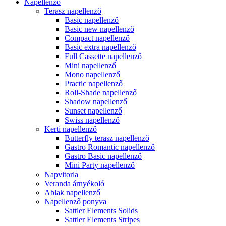
Napellenző
Terasz napellenző
Basic napellenző
Basic new napellenző
Compact napellenző
Basic extra napellenző
Full Cassette napellenző
Mini napellenző
Mono napellenző
Practic napellenző
Roll-Shade napellenző
Shadow napellenző
Sunset napellenző
Swiss napellenző
Kerti napellenző
Butterfly terasz napellenző
Gastro Romantic napellenző
Gastro Basic napellenző
Mini Party napellenző
Napvitorla
Veranda árnyékoló
Ablak napellenző
Napellenző ponyva
Sattler Elements Solids
Sattler Elements Stripes