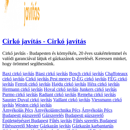
Cirkó javítás - Cirkó javítás
Cirkó javítás - Budapesten és környékén, 20 éves szakértelemmel és
valódi garanciával látjuk el gázkazánok szerelését. Keressen minket,
hogy örömmel segíthessünk.
Baxi cirkó javítás
Biasi cirkó javítás
Bosch cirkó javítás
Chaffoteaux
cirkó javítás
Cirkó javítás Pest megye
D-ÉG cirkó javítás
FÉG cirkó
javítás
Ferroli cirkó javítás
Hajdu cirkó javítás
Héra cirkó javítás
Hermann cirkó javítás
Hoval cirkó javítás
Junkers cirkó javítás
Purmo cirkó javítás
Radiant cirkó javítás
Remeha cirkó javítás
Saunier Duval cirkó javítás
Vaillant cirkó javítás
Viessmann cirkó
javítás
Westen cirkó javítás
Árnyékolás Pécs
Árnyékolástechnika Pécs
Árnyékolás Pécs
Budapesti gázszerelő
Gázszerelés
Budapesti gázszerelő
Épületgépészet Budapest
Fűtés javítás
Fűtés szerelés Budapest
Fűtésszerelő Mester
Gázkazán javítás
Gázkazán karbantartás