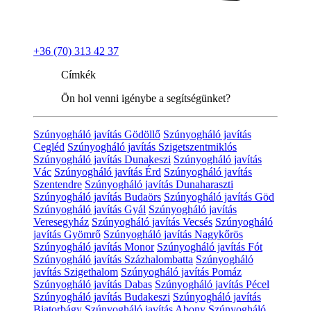
+36 (70) 313 42 37
Címkék
Ön hol venni igénybe a segítségünket?
Szúnyogháló javítás Gödöllő
Szúnyogháló javítás
Cegléd
Szúnyogháló javítás Szigetszentmiklós
Szúnyogháló javítás Dunakeszi
Szúnyogháló javítás
Vác
Szúnyogháló javítás Érd
Szúnyogháló javítás
Szentendre
Szúnyogháló javítás Dunaharaszti
Szúnyogháló javítás Budaörs
Szúnyogháló javítás Göd
Szúnyogháló javítás Gyál
Szúnyogháló javítás
Veresegyház
Szúnyogháló javítás Vecsés
Szúnyogháló
javítás Gyömrő
Szúnyogháló javítás Nagykőrös
Szúnyogháló javítás Monor
Szúnyogháló javítás Fót
Szúnyogháló javítás Százhalombatta
Szúnyogháló
javítás Szigethalom
Szúnyogháló javítás Pomáz
Szúnyogháló javítás Dabas
Szúnyogháló javítás Pécel
Szúnyogháló javítás Budakeszi
Szúnyogháló javítás
Biatorbágy
Szúnyogháló javítás Abony
Szúnyogháló