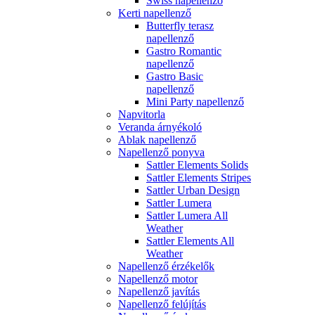
Swiss napellenző
Kerti napellenző
Butterfly terasz
napellenző
Gastro Romantic
napellenző
Gastro Basic
napellenző
Mini Party napellenző
Napvitorla
Veranda árnyékoló
Ablak napellenző
Napellenző ponyva
Sattler Elements Solids
Sattler Elements Stripes
Sattler Urban Design
Sattler Lumera
Sattler Lumera All
Weather
Sattler Elements All
Weather
Napellenző érzékelők
Napellenző motor
Napellenző javítás
Napellenző felújítás