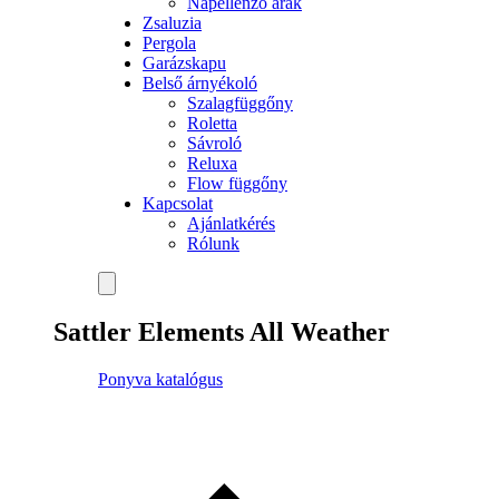
Napellenző árak
Zsaluzia
Pergola
Garázskapu
Belső árnyékoló
Szalagfüggőny
Roletta
Sávroló
Reluxa
Flow függőny
Kapcsolat
Ajánlatkérés
Rólunk
Sattler Elements All Weather
Ponyva katalógus