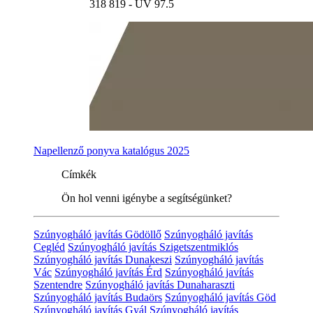
318 819 - UV 97.5
Napellenző ponyva katalógus 2025
Címkék
Ön hol venni igénybe a segítségünket?
Szúnyogháló javítás Gödöllő
Szúnyogháló javítás
Cegléd
Szúnyogháló javítás Szigetszentmiklós
Szúnyogháló javítás Dunakeszi
Szúnyogháló javítás
Vác
Szúnyogháló javítás Érd
Szúnyogháló javítás
Szentendre
Szúnyogháló javítás Dunaharaszti
Szúnyogháló javítás Budaörs
Szúnyogháló javítás Göd
Szúnyogháló javítás Gyál
Szúnyogháló javítás