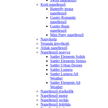
Swiss napellenző
Kerti napellenző
Butterfly terasz
napellenző
Gastro Romantic
napellenző
Gastro Basic
napellenző
Mini Party napellenző
Napvitorla
Veranda árnyékoló
Ablak napellenző
Napellenző ponyva
Sattler Elements Solids
Sattler Elements Stripes
Sattler Urban Design
Sattler Lumera
Sattler Lumera All
Weather
Sattler Elements All
Weather
Napellenző érzékelők
Napellenző motor
Napellenző javítás
Napellenző felújítás