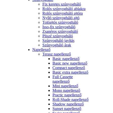
Fix keretes szúnyogháló
Rolós szúnyogháló ablakra
Rolós szúnyogháló ajtóra
Nyíló szúnyogháló ajtó
Tolóajtós szúnyogháló
Isso-fix szúnyogháló
Zsanéros szúnyogháló
Pliszé szúnyogháló
Szúnyogháló javítás
Szúnyogháló árak
Napellenző
Terasz napellenző
Basic napellenző
Basic new napellenző
Compact napellenző
Basic extra napellenző
Full Cassette
napellenző
Mini napellenző
Mono napellenző
Practic napellenző
Roll-Shade napellenző
Shadow napellenző
Sunset napellenző