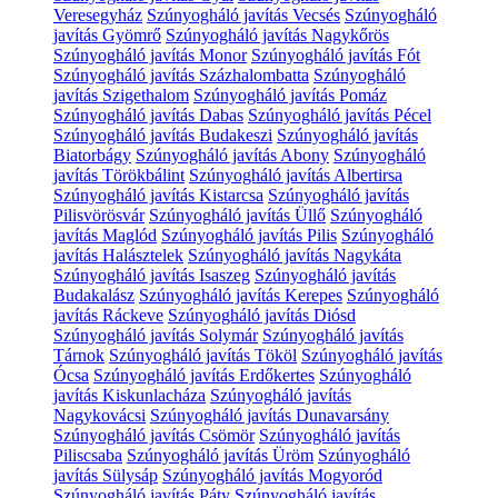
Veresegyház
Szúnyogháló javítás Vecsés
Szúnyogháló
javítás Gyömrő
Szúnyogháló javítás Nagykőrös
Szúnyogháló javítás Monor
Szúnyogháló javítás Fót
Szúnyogháló javítás Százhalombatta
Szúnyogháló
javítás Szigethalom
Szúnyogháló javítás Pomáz
Szúnyogháló javítás Dabas
Szúnyogháló javítás Pécel
Szúnyogháló javítás Budakeszi
Szúnyogháló javítás
Biatorbágy
Szúnyogháló javítás Abony
Szúnyogháló
javítás Törökbálint
Szúnyogháló javítás Albertirsa
Szúnyogháló javítás Kistarcsa
Szúnyogháló javítás
Pilisvörösvár
Szúnyogháló javítás Üllő
Szúnyogháló
javítás Maglód
Szúnyogháló javítás Pilis
Szúnyogháló
javítás Halásztelek
Szúnyogháló javítás Nagykáta
Szúnyogháló javítás Isaszeg
Szúnyogháló javítás
Budakalász
Szúnyogháló javítás Kerepes
Szúnyogháló
javítás Ráckeve
Szúnyogháló javítás Diósd
Szúnyogháló javítás Solymár
Szúnyogháló javítás
Tárnok
Szúnyogháló javítás Tököl
Szúnyogháló javítás
Ócsa
Szúnyogháló javítás Erdőkertes
Szúnyogháló
javítás Kiskunlacháza
Szúnyogháló javítás
Nagykovácsi
Szúnyogháló javítás Dunavarsány
Szúnyogháló javítás Csömör
Szúnyogháló javítás
Piliscsaba
Szúnyogháló javítás Üröm
Szúnyogháló
javítás Sülysáp
Szúnyogháló javítás Mogyoród
Szúnyogháló javítás Páty
Szúnyogháló javítás