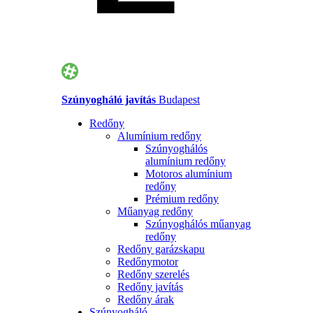
Szúnyogháló javítás
Budapest
Redőny
Alumínium redőny
Szúnyoghálós
alumínium redőny
Motoros alumínium
redőny
Prémium redőny
Műanyag redőny
Szúnyoghálós műanyag
redőny
Redőny garázskapu
Redőnymotor
Redőny szerelés
Redőny javítás
Redőny árak
Szúnyogháló