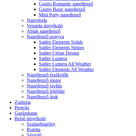
Gastro Romantic napellenző
Gastro Basic napellenző
Mini Party napellenző
Napvitorla
Veranda árnyékoló
Ablak napellenző
Napellenző ponyva
Sattler Elements Solids
Sattler Elements Stripes
Sattler Urban Design
Sattler Lumera
Sattler Lumera All Weather
Sattler Elements All Weather
Napellenző érzékelők
Napellenző motor
Napellenző javítás
Napellenző felújítás
Napellenző árak
Zsaluzia
Pergola
Garázskapu
Belső árnyékoló
Szalagfüggőny
Roletta
Sávroló