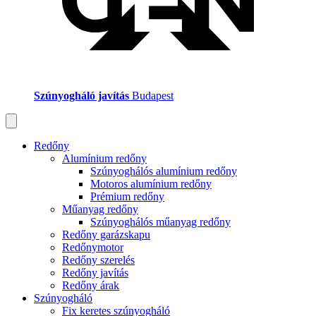
Szúnyogháló javítás
Budapest
Redőny
Alumínium redőny
Szúnyoghálós alumínium redőny
Motoros alumínium redőny
Prémium redőny
Műanyag redőny
Szúnyoghálós műanyag redőny
Redőny garázskapu
Redőnymotor
Redőny szerelés
Redőny javítás
Redőny árak
Szúnyogháló
Fix keretes szúnyogháló