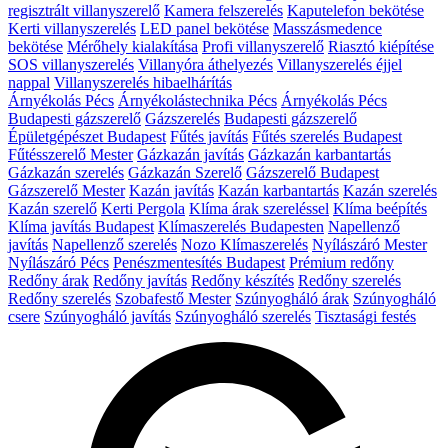
regisztrált villanyszerelő
Kamera felszerelés
Kaputelefon bekötése
Kerti villanyszerelés
LED panel bekötése
Masszásmedence
bekötése
Mérőhely kialakítása
Profi villanyszerelő
Riasztó kiépítése
SOS villanyszerelés
Villanyóra áthelyezés
Villanyszerelés éjjel
nappal
Villanyszerelés hibaelhárítás
Árnyékolás Pécs
Árnyékolástechnika Pécs
Árnyékolás Pécs
Budapesti gázszerelő
Gázszerelés
Budapesti gázszerelő
Épületgépészet Budapest
Fűtés javítás
Fűtés szerelés Budapest
Fűtésszerelő Mester
Gázkazán javítás
Gázkazán karbantartás
Gázkazán szerelés
Gázkazán Szerelő
Gázszerelő Budapest
Gázszerelő Mester
Kazán javítás
Kazán karbantartás
Kazán szerelés
Kazán szerelő
Kerti Pergola
Klíma árak szereléssel
Klíma beépítés
Klíma javítás Budapest
Klímaszerelés Budapesten
Napellenző
javítás
Napellenző szerelés
Nozo Klímaszerelés
Nyílászáró Mester
Nyílászáró Pécs
Penészmentesítés Budapest
Prémium redőny
Redőny árak
Redőny javítás
Redőny készítés
Redőny szerelés
Redőny szerelés
Szobafestő Mester
Szúnyogháló árak
Szúnyogháló
csere
Szúnyogháló javítás
Szúnyogháló szerelés
Tisztasági festés