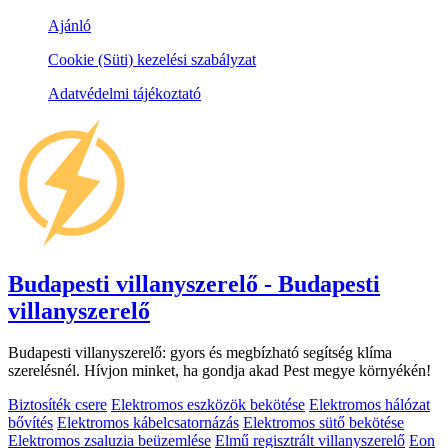
Ajánló
Cookie (Süti) kezelési szabályzat
Adatvédelmi tájékoztató
Budapesti villanyszerelő - Budapesti
villanyszerelő
Budapesti villanyszerelő: gyors és megbízható segítség klíma
szerelésnél. Hívjon minket, ha gondja akad Pest megye környékén!
Biztosíték csere
Elektromos eszközök bekötése
Elektromos hálózat
bővítés
Elektromos kábelcsatornázás
Elektromos sütő bekötése
Elektromos zsaluzia beüzemlése
Elmű regisztrált villanyszerelő
Eon