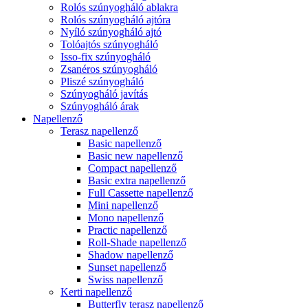
Rolós szúnyogháló ablakra
Rolós szúnyogháló ajtóra
Nyíló szúnyogháló ajtó
Tolóajtós szúnyogháló
Isso-fix szúnyogháló
Zsanéros szúnyogháló
Pliszé szúnyogháló
Szúnyogháló javítás
Szúnyogháló árak
Napellenző
Terasz napellenző
Basic napellenző
Basic new napellenző
Compact napellenző
Basic extra napellenző
Full Cassette napellenző
Mini napellenző
Mono napellenző
Practic napellenző
Roll-Shade napellenző
Shadow napellenző
Sunset napellenző
Swiss napellenző
Kerti napellenző
Butterfly terasz napellenző