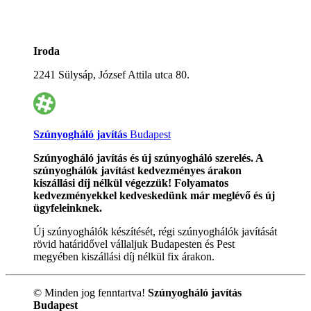
Iroda
2241 Sülysáp, József Attila utca 80.
Szúnyogháló javítás
Budapest
Szúnyogháló javítás és új szúnyogháló szerelés. A
szúnyoghálók javítást kedvezményes árakon
kiszállási díj nélkül végezzük! Folyamatos
kedvezményekkel kedveskedünk már meglévő és új
ügyfeleinknek.
Új szúnyoghálók készítését, régi szúnyoghálók javítását
rövid határidővel vállaljuk Budapesten és Pest
megyében kiszállási díj nélkül fix árakon.
© Minden jog fenntartva!
Szúnyogháló javítás
Budapest