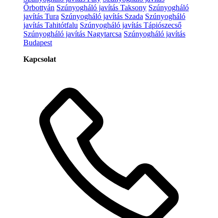
Őrbottyán
Szúnyogháló javítás Taksony
Szúnyogháló
javítás Tura
Szúnyogháló javítás Szada
Szúnyogháló
javítás Tahitótfalu
Szúnyogháló javítás Tápiószecső
Szúnyogháló javítás Nagytarcsa
Szúnyogháló javítás
Budapest
Kapcsolat