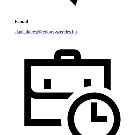
E-mail
ajanlatkeres@redony-szereles.hu