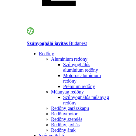
Szúnyogháló javítás
Budapest
Redőny
Alumínium redőny
Szúnyoghálós
alumínium redőny
Motoros alumínium
redőny
Prémium redőny
Műanyag redőny
Szúnyoghálós műanyag
redőny
Redőny garázskapu
Redőnymotor
Redőny szerelés
Redőny javítás
Redőny árak
Szúnyogháló