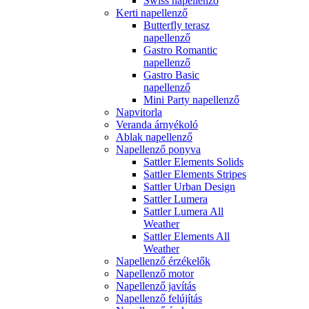
Swiss napellenző
Kerti napellenző
Butterfly terasz
napellenző
Gastro Romantic
napellenző
Gastro Basic
napellenző
Mini Party napellenző
Napvitorla
Veranda árnyékoló
Ablak napellenző
Napellenző ponyva
Sattler Elements Solids
Sattler Elements Stripes
Sattler Urban Design
Sattler Lumera
Sattler Lumera All
Weather
Sattler Elements All
Weather
Napellenző érzékelők
Napellenző motor
Napellenző javítás
Napellenző felújítás