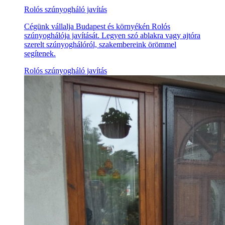
Rolós szúnyogháló javítás
Cégünk vállalja Budapest és környékén Rolós
szúnyoghálója javítását. Legyen szó ablakra vagy ajtóra
szerelt szúnyoghálóról, szakembereink örömmel
segítenek.
Rolós szúnyogháló javítás