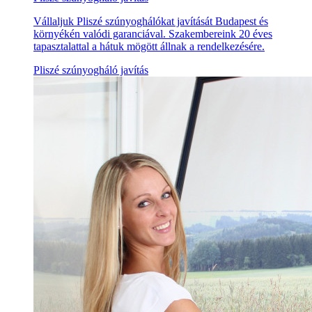
Vállaljuk Pliszé szúnyoghálókat javítását Budapest és
környékén valódi garanciával. Szakembereink 20 éves
tapasztalattal a hátuk mögött állnak a rendelkezésére.
Pliszé szúnyogháló javítás