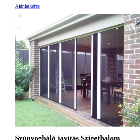
Ajánlatkérés
Szúnyogháló javítás Szigethalom