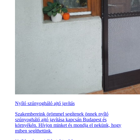
Nyíló szúnyogháló ajtó javítás
Szakembereink örömmel segítenek önnek nyíló
szúnyogháló ajtó javítása kapcsán Budapest és
környékén. Hívjon minket és mondja el nekünk, hogy
miben segíthetünk.