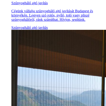
Szúnyogháló ajtó javítás
Cégünk vállalja szúnyogháló ajtó javítását Budapest és
környékén. Legyen szó rolós, nyíló, toló vagy pliszé
szúnyoghálóról, ránk számíthat. Hívjon, segítünk.
Szúnyogháló ajtó javítás