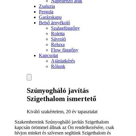
Napellenző árak
Zsaluzia
Pergola
Garázskapu
Belső árnyékoló
Szalagfüggőny
Roletta
Sávroló
Reluxa
Flow függőny
Kapcsolat
Ajánlatkérés
Rólunk
Szúnyogháló javítás
Szigethalom ismertető
Kiváló szakértelem, 20 év tapasztalat
Szakembereink Szúnyogháló javítás Szigethalom
kapcsán örömmel állnak az Ön rendelkezésére, csak
hívjon minket és szívesen segítünk Szigethalom és