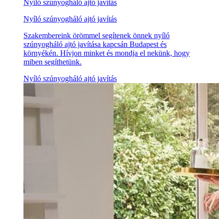
Nyíló szúnyogháló ajtó javítás
Nyíló szúnyogháló ajtó javítás
Szakembereink örömmel segítenek önnek nyíló
szúnyogháló ajtó javítása kapcsán Budapest és
környékén. Hívjon minket és mondja el nekünk, hogy
miben segíthetünk.
Nyíló szúnyogháló ajtó javítás