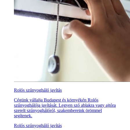
Rolós szúnyogháló javítás
Cégünk vállalja Budapest és környékén Rolós
szúnyoghálója javítását. Legyen szó ablakra vagy ajtóra
szerelt szúnyoghálóról, szakembereink örömmel
segítenek.
Rolós szúnyogháló javítás