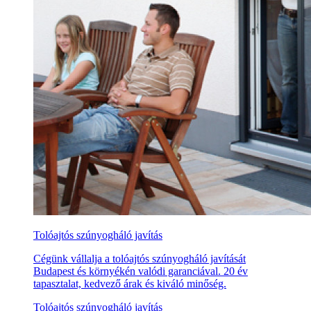
Tolóajtós szúnyogháló javítás
Cégünk vállalja a tolóajtós szúnyogháló javítását
Budapest és környékén valódi garanciával. 20 év
tapasztalat, kedvező árak és kiváló minőség.
Tolóajtós szúnyogháló javítás