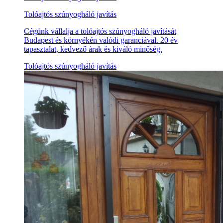
Tolóajtós szúnyogháló javítás
Cégünk vállalja a tolóajtós szúnyogháló javítását
Budapest és környékén valódi garanciával. 20 év
tapasztalat, kedvező árak és kiváló minőség.
Tolóajtós szúnyogháló javítás