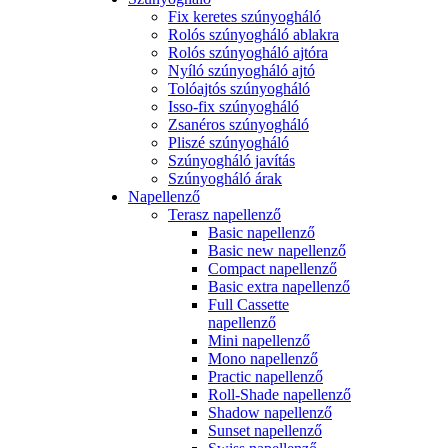
Fix keretes szúnyogháló
Rolós szúnyogháló ablakra
Rolós szúnyogháló ajtóra
Nyíló szúnyogháló ajtó
Tolóajtós szúnyogháló
Isso-fix szúnyogháló
Zsanéros szúnyogháló
Pliszé szúnyogháló
Szúnyogháló javítás
Szúnyogháló árak
Napellenző
Terasz napellenző
Basic napellenző
Basic new napellenző
Compact napellenző
Basic extra napellenző
Full Cassette
napellenző
Mini napellenző
Mono napellenző
Practic napellenző
Roll-Shade napellenző
Shadow napellenző
Sunset napellenző