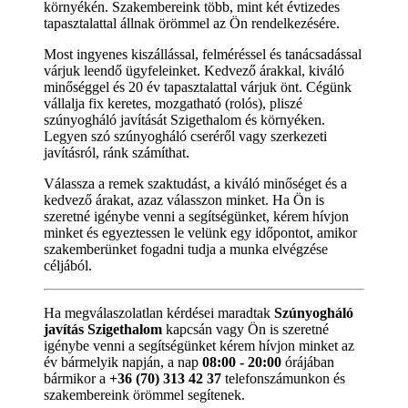
környékén. Szakembereink több, mint két évtizedes
tapasztalattal állnak örömmel az Ön rendelkezésére.
Most ingyenes kiszállással, felméréssel és tanácsadással
várjuk leendő ügyfeleinket. Kedvező árakkal, kiváló
minőséggel és 20 év tapasztalattal várjuk önt. Cégünk
vállalja fix keretes, mozgatható (rolós), pliszé
szúnyogháló javítását Szigethalom és környéken.
Legyen szó szúnyogháló cseréről vagy szerkezeti
javításról, ránk számíthat.
Válassza a remek szaktudást, a kiváló minőséget és a
kedvező árakat, azaz válasszon minket. Ha Ön is
szeretné igénybe venni a segítségünket, kérem hívjon
minket és egyeztessen le velünk egy időpontot, amikor
szakemberünket fogadni tudja a munka elvégzése
céljából.
Ha megválaszolatlan kérdései maradtak
Szúnyogháló
javítás Szigethalom
kapcsán vagy Ön is szeretné
igénybe venni a segítségünket kérem hívjon minket az
év bármelyik napján, a nap
08:00 - 20:00
órájában
bármikor a
+36 (70) 313 42 37
telefonszámunkon és
szakembereink örömmel segítenek.