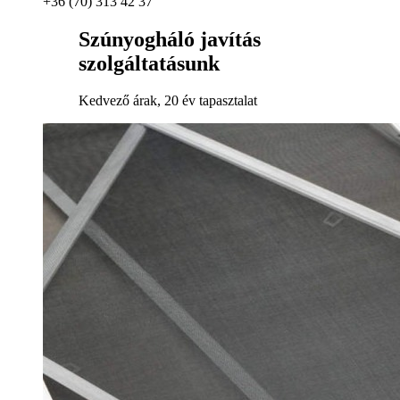
+36 (70) 313 42 37
Szúnyogháló javítás
szolgáltatásunk
Kedvező árak, 20 év tapasztalat