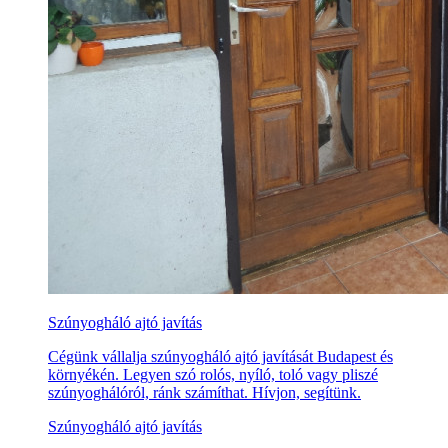
Szúnyogháló ajtó javítás
Cégünk vállalja szúnyogháló ajtó javítását Budapest és
környékén. Legyen szó rolós, nyíló, toló vagy pliszé
szúnyoghálóról, ránk számíthat. Hívjon, segítünk.
Szúnyogháló ajtó javítás