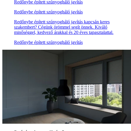
Redőnybe épített szúnyogháló javítás
Redőnybe épített szúnyogháló javítás
Redőnybe épített szúnyogháló javítás kapcsán keres
szakembert? Cégünk örömmel segít önnek. Kiváló
minőséggel, kedvező árakkal és 20 éves tapasztalattal.
Redőnybe épített szúnyogháló javítás