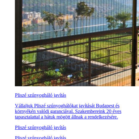
Pliszé szúnyogháló javítás
Vállaljuk Pliszé szúnyoghálókat javítását Budapest és
környékén valódi garanciával. Szakembereink 20 éves
tapasztalattal a hátuk mögött állnak a rendelkezésére.
Pliszé szúnyogháló javítás
Pliszé szúnyogháló javítás