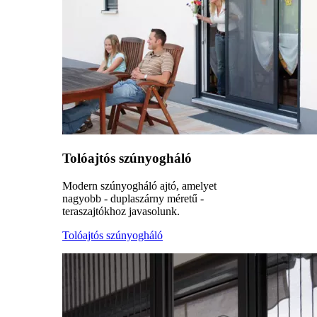
Tolóajtós szúnyogháló
Modern szúnyogháló ajtó, amelyet
nagyobb - duplaszárny méretű -
teraszajtókhoz javasolunk.
Tolóajtós szúnyogháló