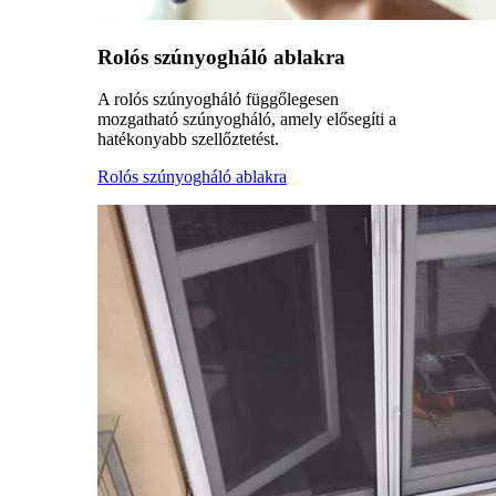
Rolós szúnyogháló ablakra
A rolós szúnyogháló függőlegesen
mozgatható szúnyogháló, amely elősegíti a
hatékonyabb szellőztetést.
Rolós szúnyogháló ablakra