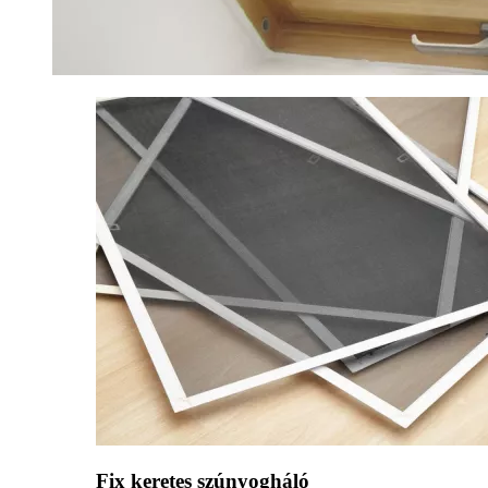
Fix keretes szúnyogháló