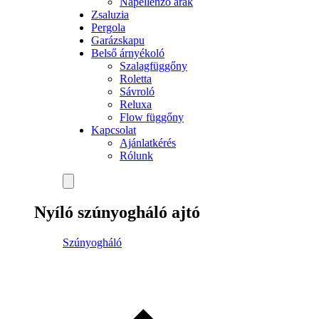
Napellenző árak
Zsaluzia
Pergola
Garázskapu
Belső árnyékoló
Szalagfüggőny
Roletta
Sávroló
Reluxa
Flow függőny
Kapcsolat
Ajánlatkérés
Rólunk
Nyíló szúnyogháló ajtó
Szúnyogháló