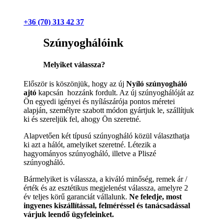
+36 (70) 313 42 37
Szúnyoghálóink
Melyiket válassza?
Először is köszönjük, hogy az új
Nyíló szúnyogháló
ajtó
kapcsán hozzánk fordult. Az új szúnyoghálóját az
Ön egyedi igényei és nyílászárója pontos méretei
alapján, személyre szabott módon gyártjuk le, szállítjuk
ki és szereljük fel, ahogy Ön szeretné.
Alapvetően két típusú szúnyogháló közül választhatja
ki azt a hálót, amelyiket szeretné. Létezik a
hagyományos szúnyogháló, illetve a Pliszé
szúnyogháló.
Bármelyiket is válassza, a kiváló minőség, remek ár /
érték és az esztétikus megjelenést válassza, amelyre 2
év teljes körű garanciát vállalunk.
Ne feledje, most
ingyenes kiszállítással, felméréssel és tanácsadással
várjuk leendő ügyfeleinket.