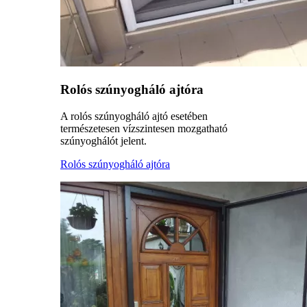
Rolós szúnyogháló ajtóra
A rolós szúnyogháló ajtó esetében
természetesen vízszintesen mozgatható
szúnyoghálót jelent.
Rolós szúnyogháló ajtóra