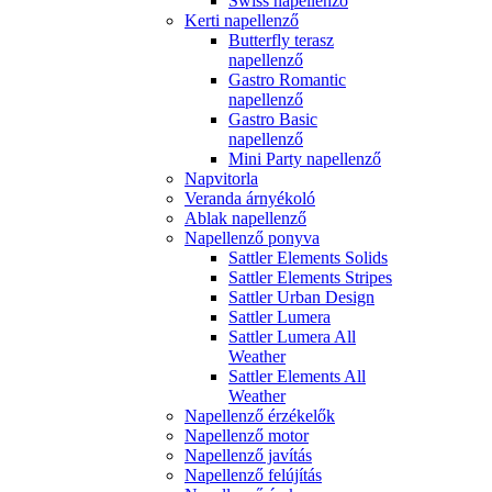
Swiss napellenző
Kerti napellenző
Butterfly terasz
napellenző
Gastro Romantic
napellenző
Gastro Basic
napellenző
Mini Party napellenző
Napvitorla
Veranda árnyékoló
Ablak napellenző
Napellenző ponyva
Sattler Elements Solids
Sattler Elements Stripes
Sattler Urban Design
Sattler Lumera
Sattler Lumera All
Weather
Sattler Elements All
Weather
Napellenző érzékelők
Napellenző motor
Napellenző javítás
Napellenző felújítás