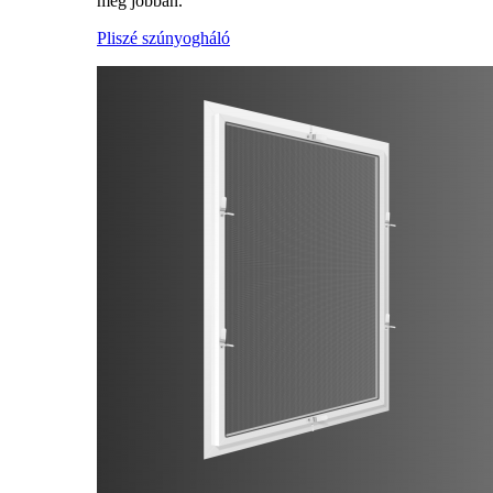
meg jobban.
Pliszé szúnyogháló