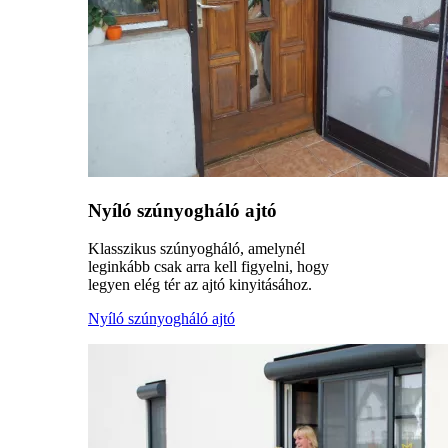
Nyíló szúnyogháló ajtó
Klasszikus szúnyogháló, amelynél
leginkább csak arra kell figyelni, hogy
legyen elég tér az ajtó kinyitásához.
Nyíló szúnyogháló ajtó