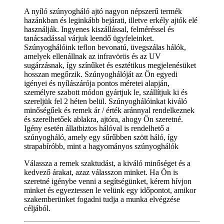
A nyíló szúnyogháló ajtó nagyon népszerű termék
hazánkban és leginkább bejárati, illetve erkély ajtók elé
használják. Ingyenes kiszállással, felméréssel és
tanácsadással várjuk leendő ügyfeleinket.
Szúnyoghálóink teflon bevonatú, üvegszálas hálók,
amelyek ellenállnak az infravörös és az UV
sugárzásnak, így színűket és esztétikus megjelenésüket
hosszan megőrzik. Szúnyoghálóját az Ön egyedi
igényei és nyílászárója pontos méretei alapján,
személyre szabott módon gyártjuk le, szállítjuk ki és
szereljük fel 2 héten belül. Szúnyoghálóinkat kiváló
minőségűek és remek ár / érték aránnyal rendelkeznek
és szerelhetőek ablakra, ajtóra, ahogy Ön szeretné.
Igény esetén állatbiztos hálóval is rendelhető a
szúnyogháló, amely egy sűrűbben szött háló, így
strapabíróbb, mint a hagyományos szúnyoghálók
Válassza a remek szaktudást, a kiváló minőséget és a
kedvező árakat, azaz válasszon minket. Ha Ön is
szeretné igénybe venni a segítségünket, kérem hívjon
minket és egyeztessen le velünk egy időpontot, amikor
szakemberünket fogadni tudja a munka elvégzése
céljából.