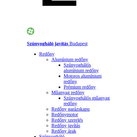
Szúnyogháló javítás
Budapest
Redőny
Alumínium redőny
Szúnyoghálós
alumínium redőny
Motoros alumínium
redőny
Prémium redőny
Műanyag redőny
Szúnyoghálós műanyag
redőny
Redőny garázskapu
Redőnymotor
Redőny szerelés
Redőny javítás
Redőny árak
Szúnyogháló