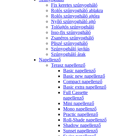
Fix keretes szúnyogháló
Rolós szúnyogháló ablakra
Rolós szúnyogháló ajtóra
Nyíló szúnyogháló ajtó
Tolóajtós szúnyogháló
Isso-fix szúnyogháló
Zsanéros szúnyogháló
Pliszé szúnyogháló
Szúnyogháló javítás
Szúnyogháló árak
Napellenző
Terasz napellenző
Basic napellenző
Basic new napellenző
Compact napellenző
Basic extra napellenző
Full Cassette
napellenző
Mini napellenző
Mono napellenző
Practic napellenző
Roll-Shade napellenző
Shadow napellenző
Sunset napellenző