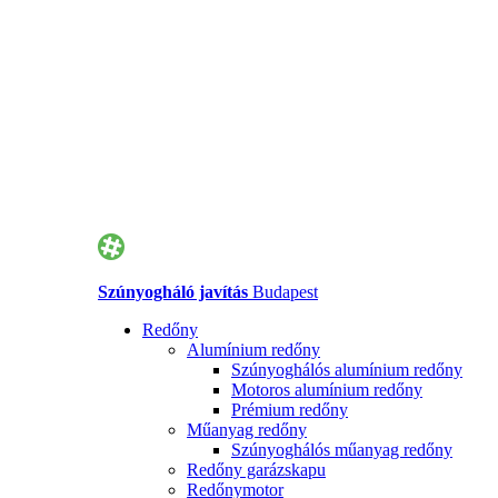
Szúnyogháló javítás
Budapest
Redőny
Alumínium redőny
Szúnyoghálós alumínium redőny
Motoros alumínium redőny
Prémium redőny
Műanyag redőny
Szúnyoghálós műanyag redőny
Redőny garázskapu
Redőnymotor