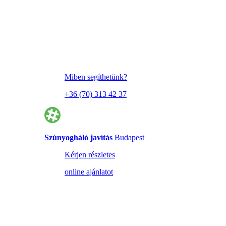
Miben segíthetünk?
+36 (70) 313 42 37
Szúnyogháló javítás
Budapest
Kérjen részletes
online ajánlatot