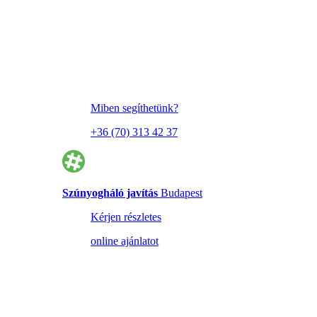
Miben segíthetünk?
+36 (70) 313 42 37
Szúnyogháló javítás
Budapest
Kérjen részletes
online ajánlatot