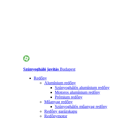
Szúnyogháló javítás
Budapest
Redőny
Alumínium redőny
Szúnyoghálós alumínium redőny
Motoros alumínium redőny
Prémium redőny
Műanyag redőny
Szúnyoghálós műanyag redőny
Redőny garázskapu
Redőnymotor