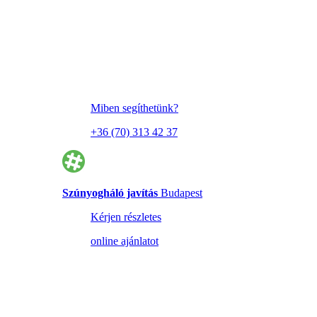
Miben segíthetünk?
+36 (70) 313 42 37
Szúnyogháló javítás
Budapest
Kérjen részletes
online ajánlatot