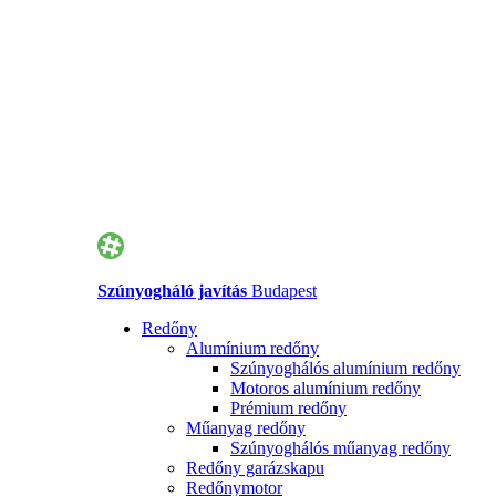
Szúnyogháló javítás
Budapest
Redőny
Alumínium redőny
Szúnyoghálós alumínium redőny
Motoros alumínium redőny
Prémium redőny
Műanyag redőny
Szúnyoghálós műanyag redőny
Redőny garázskapu
Redőnymotor