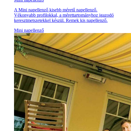
A Mini napellenző kisebb méretű napellenző.
Vékonyabb profilokkal, a mérettartományhoz igazodó
keresztmetszetekkel készül. Remek kis napellenző.
Mini napellenző