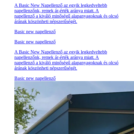
A Basic New Napellenző az egyik legkedveltebb
napellenzőnk, remek ár-érték aránya miatt. A
napellenző a kiváló minőségű alapanyagoknak és olcsó
árának köszönheti népszerűségét.
Basic new napellenző
Basic new napellenző
A Basic New Napellenző az egyik legkedveltebb
napellenzőnk, remek ár-érték aránya miatt. A
napellenző a kiváló minőségű alapanyagoknak és olcsó
árának köszönheti népszerűségét.
Basic new napellenző