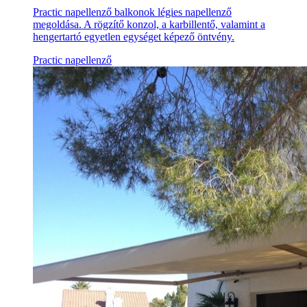
Practic napellenző balkonok légies napellenző
megoldása. A rögzítő konzol, a karbillentő, valamint a
hengertartó egyetlen egységet képező öntvény.
Practic napellenző