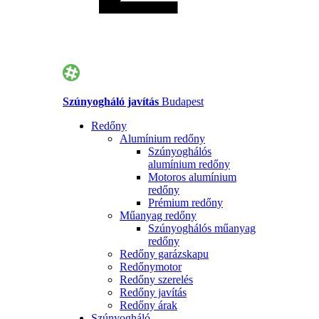
Szúnyogháló javítás
Budapest
Redőny
Alumínium redőny
Szúnyoghálós
alumínium redőny
Motoros alumínium
redőny
Prémium redőny
Műanyag redőny
Szúnyoghálós műanyag
redőny
Redőny garázskapu
Redőnymotor
Redőny szerelés
Redőny javítás
Redőny árak
Szúnyogháló