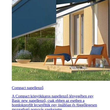
Compact napellenző
A Compact könyökkaros napellenző lényegében egy
Basic new napellenző, csak ebben az esetben a
homlokprofilt lecseréltük egy önállóan és függőlegesen
mozgatható ponyvás szerkezetre.