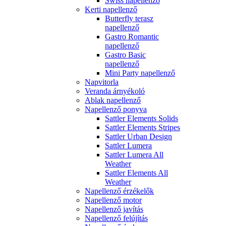
Swiss napellenző
Kerti napellenző
Butterfly terasz
napellenző
Gastro Romantic
napellenző
Gastro Basic
napellenző
Mini Party napellenző
Napvitorla
Veranda árnyékoló
Ablak napellenző
Napellenző ponyva
Sattler Elements Solids
Sattler Elements Stripes
Sattler Urban Design
Sattler Lumera
Sattler Lumera All
Weather
Sattler Elements All
Weather
Napellenző érzékelők
Napellenző motor
Napellenző javítás
Napellenző felújítás