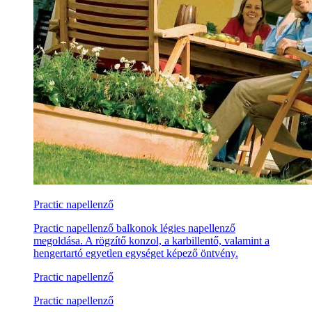
Practic napellenző
Practic napellenző balkonok légies napellenző
megoldása. A rögzítő konzol, a karbillentő, valamint a
hengertartó egyetlen egységet képező öntvény.
Practic napellenző
Practic napellenző