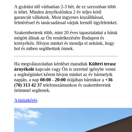
A gyártási idő várhatóan 2-3 hét, de ez szezonban több
is lehet. Minden árnyékolónkra 2 év teljes körű
garanciát vállalunk. Most ingyenes kiszállítással,
felméréssel és tanácsadással várjuk leendő ügyfeleinket.
Szakemberienk több, mint 20 éves tapasztalattal a hátuk
mögött állnak az Ön rendelkezésére Budapest és
környékén. Hívjon minket és mondja el nekünk, hogy
hol és miben segíthetünk önnek.
Ha megválaszolatlan kérdései maradtak
Kültéri terasz
árnyékoló
kapcsán vagy Ön is szeretné igénybe venni
a segítségünket kérem hívjon minket az év bármelyik
napján, a nap
08:00 - 20:00
órájában bármikor a
+36
(70) 313 42 37
telefonszámunkon és szakembereink
örömmel segítenek.
Ajánlatkérés