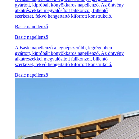
gyártott, kipróbált könyökkaros napellenző. Az öntvény
alkatrészekkel megvalósított falikonzol, billentő
szerkezet, fekvő hengertartó kiforrott konstrukció.
Basic napellenző
Basic napellenző
A Basic napellenző a legnépszerűbb, legrégebben
gyártott, kipróbált könyökkaros napellenző. Az öntvény
alkatrészekkel megvalósított falikonzol, billentő
szerkezet, fekvő hengertartó kiforrott konstrukció.
Basic napellenző