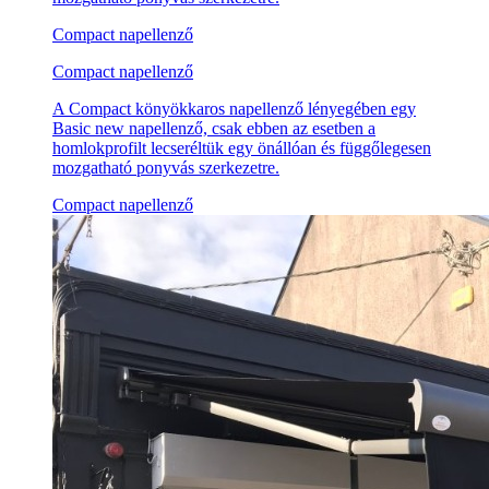
Compact napellenző
Compact napellenző
A Compact könyökkaros napellenző lényegében egy
Basic new napellenző, csak ebben az esetben a
homlokprofilt lecseréltük egy önállóan és függőlegesen
mozgatható ponyvás szerkezetre.
Compact napellenző