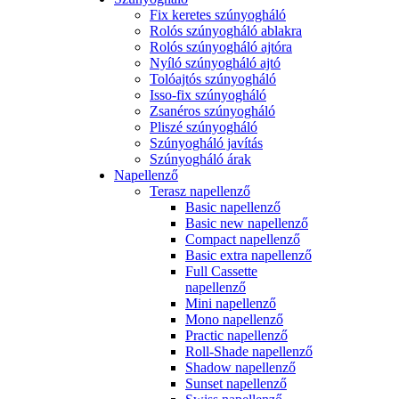
Fix keretes szúnyogháló
Rolós szúnyogháló ablakra
Rolós szúnyogháló ajtóra
Nyíló szúnyogháló ajtó
Tolóajtós szúnyogháló
Isso-fix szúnyogháló
Zsanéros szúnyogháló
Pliszé szúnyogháló
Szúnyogháló javítás
Szúnyogháló árak
Napellenző
Terasz napellenző
Basic napellenző
Basic new napellenző
Compact napellenző
Basic extra napellenző
Full Cassette
napellenző
Mini napellenző
Mono napellenző
Practic napellenző
Roll-Shade napellenző
Shadow napellenző
Sunset napellenző