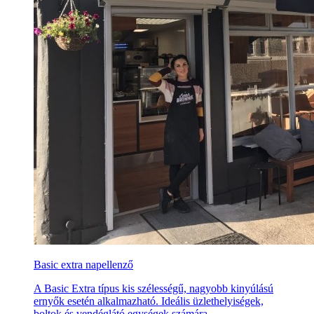
Basic extra napellenző
A Basic Extra típus kis szélességű, nagyobb kinyúlású
ernyők esetén alkalmazható. Ideális üzlethelyiségek,
boltok és vendéglátó egységek számára.