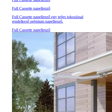
Full Cassette napellenző
Full Cassette napellenző egy teljes tokozással
rendelkező prémium napellenző.
Full Cassette napellenző