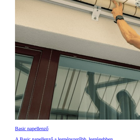
Basic napellenző
A Basic napellenző a legnépszerűbb, legrégebben