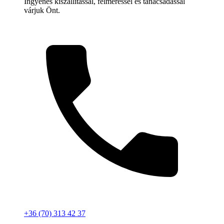
Ingyenes kiszállítással, felméréssel és tanácsadással
várjuk Önt.
+36 (70) 313 42 37