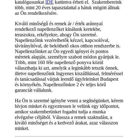
katalógusunkat
IDE
kattintva érheti el. Szakembereink
több, mint 20 éves tapasztalattal a hátuk mögött állnak
az Ön rendelkezésére.
Kiváló minőségű és remek ár / érték aránnyal
rendelkező napellenzőket kínálunk kertekbe,
teraszokra, erkélyekre, ahogy Ön szeretné.
Napellenzőink vezérelhetők kézzel, kapcsolóval,
távirányítóval, de beköthető okos otthon rendszerbe is.
Napellenzőinket az Ön egyedi igényei és pontos
méretek alapján, személyre szabott módon gyártjuk le.
Több, mint 160 féle napellenző ponyva közül
választhatja ki azt, amelyik a leginkább tetszik önnek,
illetve napellenzőink Ingyenes kiszállítással, felméréssel
és tanácsadással várjuk leendő ügyfeleinket Budapest
és környékén. Napellenzőinkre 2 év teljes körű
garanciát vállalunk.
Ha Ön is szeretné igénybe venni a segítségünket, kérem
hívjon minket és egyeztessen le velünk egy időpontot,
amikor szakemberünket fogadni tudja a munka
elvégzése céljából. Válassza a remek szaktudást, a
kiváló minőséget és a kedvező árakat, azaz válasszon
minket.