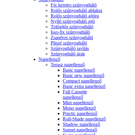
Fix keretes szúnyogháló
Rolós szúnyogháló ablakra
Rolós szúnyogháló ajtóra
Nyíló szúnyogháló ajtó
Tolóajtós szúnyogháló
Isso-fix szúnyogháló
Zsanéros szúnyogháló
Pliszé szúnyogháló
Szúnyogháló javítás
Szúnyogháló árak
Napellenző
Terasz napellenző
Basic napellenző
Basic new napellenző
Compact napellenző
Basic extra napellenző
Full Cassette
napellenző
Mini napellenző
Mono napellenző
Practic napellenző
Roll-Shade napellenző
Shadow napellenző
Sunset napellenző