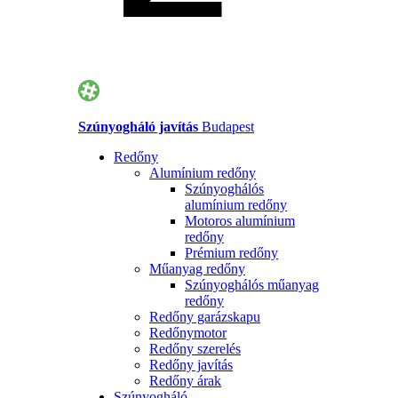
Szúnyogháló javítás
Budapest
Redőny
Alumínium redőny
Szúnyoghálós
alumínium redőny
Motoros alumínium
redőny
Prémium redőny
Műanyag redőny
Szúnyoghálós műanyag
redőny
Redőny garázskapu
Redőnymotor
Redőny szerelés
Redőny javítás
Redőny árak
Szúnyogháló