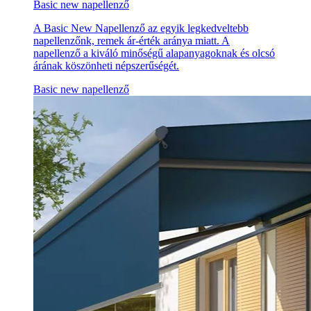
Basic new napellenző
A Basic New Napellenző az egyik legkedveltebb
napellenzőnk, remek ár-érték aránya miatt. A
napellenző a kiváló minőségű alapanyagoknak és olcsó
árának köszönheti népszerűségét.
Basic new napellenző