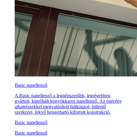
Basic napellenző
A Basic napellenző a legnépszerűbb, legrégebben
gyártott, kipróbált könyökkaros napellenző. Az öntvény
alkatrészekkel megvalósított falikonzol, billentő
szerkezet, fekvő hengertartó kiforrott konstrukció.
Basic napellenző
Basic napellenző