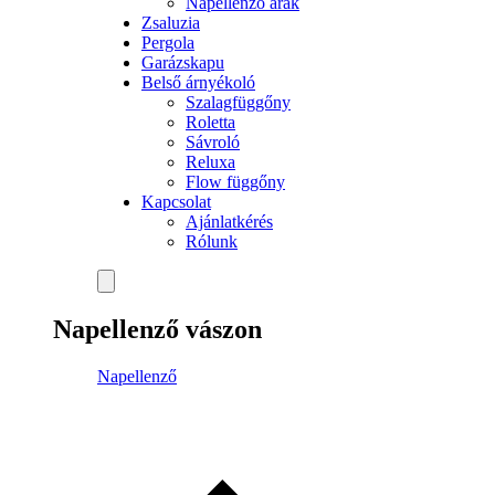
Napellenző árak
Zsaluzia
Pergola
Garázskapu
Belső árnyékoló
Szalagfüggőny
Roletta
Sávroló
Reluxa
Flow függőny
Kapcsolat
Ajánlatkérés
Rólunk
Napellenző vászon
Napellenző