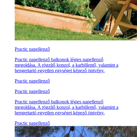
Practic napellenző
Practic napellenző balkonok légies napellenző
megoldása. A rögzítő konzol, a karbillentő, valamint a
hengertartó egyetlen egységet képező öntvény.
Practic napellenző
Practic napellenző
Practic napellenző balkonok légies napellenző
megoldása. A rögzítő konzol, a karbillentő, valamint a
hengertartó egyetlen egységet képező öntvény.
Practic napellenző