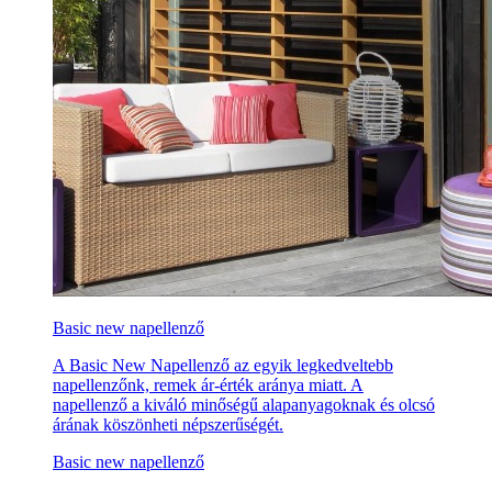
Basic new napellenző
A Basic New Napellenző az egyik legkedveltebb
napellenzőnk, remek ár-érték aránya miatt. A
napellenző a kiváló minőségű alapanyagoknak és olcsó
árának köszönheti népszerűségét.
Basic new napellenző