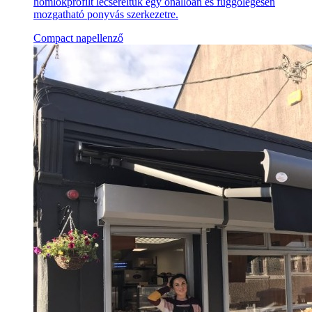
homlokprofilt lecseréltük egy önállóan és függőlegesen
mozgatható ponyvás szerkezetre.
Compact napellenző