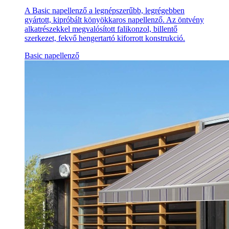
A Basic napellenző a legnépszerűbb, legrégebben
gyártott, kipróbált könyökkaros napellenző. Az öntvény
alkatrészekkel megvalósított falikonzol, billentő
szerkezet, fekvő hengertartó kiforrott konstrukció.
Basic napellenző