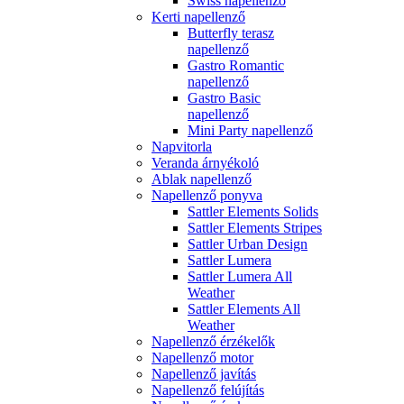
Swiss napellenző
Kerti napellenző
Butterfly terasz
napellenző
Gastro Romantic
napellenző
Gastro Basic
napellenző
Mini Party napellenző
Napvitorla
Veranda árnyékoló
Ablak napellenző
Napellenző ponyva
Sattler Elements Solids
Sattler Elements Stripes
Sattler Urban Design
Sattler Lumera
Sattler Lumera All
Weather
Sattler Elements All
Weather
Napellenző érzékelők
Napellenző motor
Napellenző javítás
Napellenző felújítás