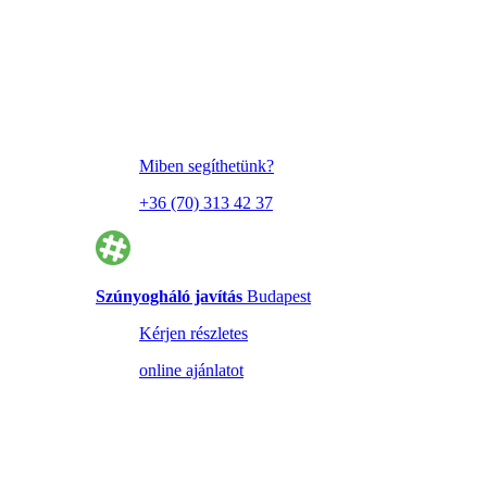
Miben segíthetünk?
+36 (70) 313 42 37
Szúnyogháló javítás
Budapest
Kérjen részletes
online ajánlatot