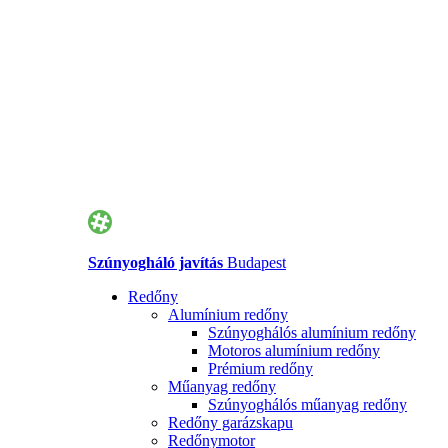
Szúnyogháló javítás
Budapest
Redőny
Alumínium redőny
Szúnyoghálós alumínium redőny
Motoros alumínium redőny
Prémium redőny
Műanyag redőny
Szúnyoghálós műanyag redőny
Redőny garázskapu
Redőnymotor