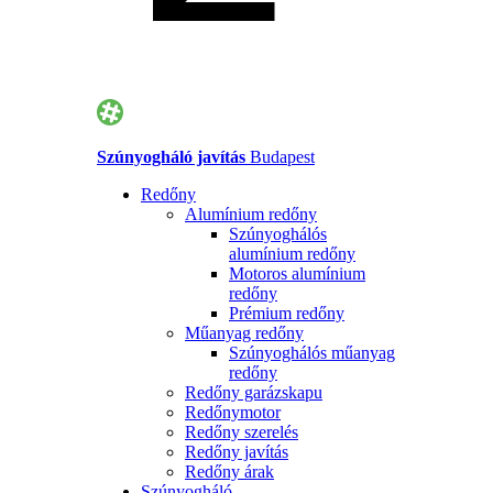
Szúnyogháló javítás
Budapest
Redőny
Alumínium redőny
Szúnyoghálós
alumínium redőny
Motoros alumínium
redőny
Prémium redőny
Műanyag redőny
Szúnyoghálós műanyag
redőny
Redőny garázskapu
Redőnymotor
Redőny szerelés
Redőny javítás
Redőny árak
Szúnyogháló