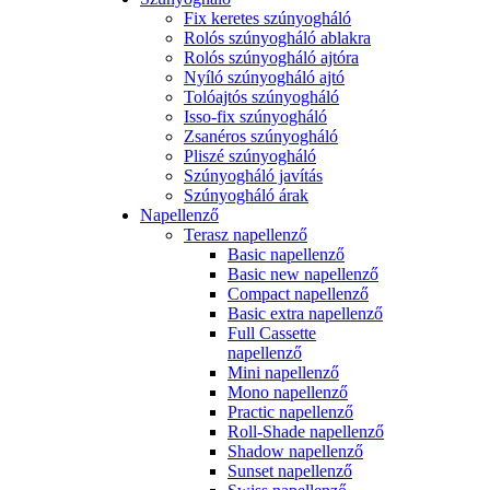
Fix keretes szúnyogháló
Rolós szúnyogháló ablakra
Rolós szúnyogháló ajtóra
Nyíló szúnyogháló ajtó
Tolóajtós szúnyogháló
Isso-fix szúnyogháló
Zsanéros szúnyogháló
Pliszé szúnyogháló
Szúnyogháló javítás
Szúnyogháló árak
Napellenző
Terasz napellenző
Basic napellenző
Basic new napellenző
Compact napellenző
Basic extra napellenző
Full Cassette
napellenző
Mini napellenző
Mono napellenző
Practic napellenző
Roll-Shade napellenző
Shadow napellenző
Sunset napellenző