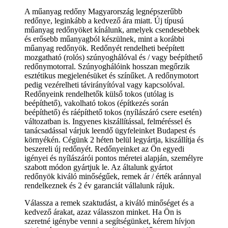
A műanyag redőny Magyarország legnépszerűbb
redőnye, leginkább a kedvező ára miatt. Új típusú
műanyag redőnyöket kínálunk, amelyek csendesebbek
és erősebb műanyagból készülnek, mint a korábbi
műanyag redőnyök. Redőnyét rendelheti beépített
mozgatható (rolós) szúnyoghálóval és / vagy beépíthető
redőnymotorral. Szúnyoghálóink hosszan megőrzik
esztétikus megjelenésüket és színűket. A redőnymotort
pedig vezérelheti távirányítóval vagy kapcsolóval.
Redőnyeink rendelhetők külső tokos (utólag is
beépíthető), vakolható tokos (építkezés során
beépíthető) és ráépíthető tokos (nyílászáró csere esetén)
változatban is. Ingyenes kiszállítással, felméréssel és
tanácsadással várjuk leendő ügyfeleinket Budapest és
környékén. Cégünk 2 héten belül legyártja, kiszállítja és
beszereli új redőnyét. Redőnyeinket az Ön egyedi
igényei és nyílászárói pontos méretei alapján, személyre
szabott módon gyártjuk le. Az általunk gyártot
redőnyök kiváló minőségűek, remek ár / érték aránnyal
rendelkeznek és 2 év garanciát vállalunk rájuk.
Válassza a remek szaktudást, a kiváló minőséget és a
kedvező árakat, azaz válasszon minket. Ha Ön is
szeretné igénybe venni a segítségünket, kérem hívjon