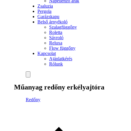
Napellenző árak
Zsaluzia
Pergola
Garázskapu
Belső árnyékoló
Szalagfüggőny
Roletta
Sávroló
Reluxa
Flow függőny
Kapcsolat
Ajánlatkérés
Rólunk
Műanyag redőny erkélyajtóra
Redőny