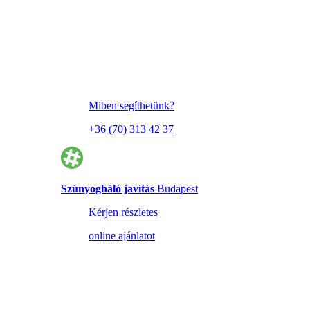
Miben segíthetünk?
+36 (70) 313 42 37
Szúnyogháló javítás
Budapest
Kérjen részletes
online ajánlatot