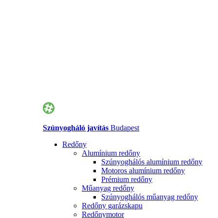
Szúnyogháló javítás
Budapest
Redőny
Alumínium redőny
Szúnyoghálós alumínium redőny
Motoros alumínium redőny
Prémium redőny
Műanyag redőny
Szúnyoghálós műanyag redőny
Redőny garázskapu
Redőnymotor