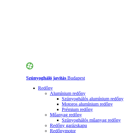
Szúnyogháló javítás
Budapest
Redőny
Alumínium redőny
Szúnyoghálós alumínium redőny
Motoros alumínium redőny
Prémium redőny
Műanyag redőny
Szúnyoghálós műanyag redőny
Redőny garázskapu
Redőnymotor