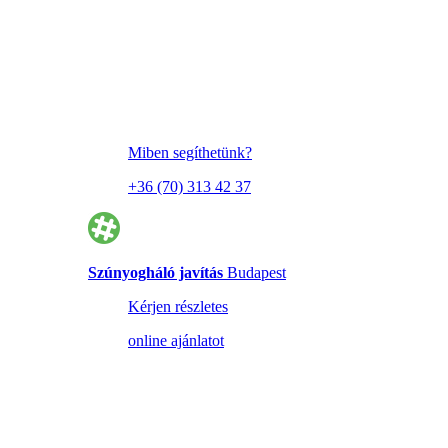
Miben segíthetünk?
+36 (70) 313 42 37
Szúnyogháló javítás
Budapest
Kérjen részletes
online ajánlatot