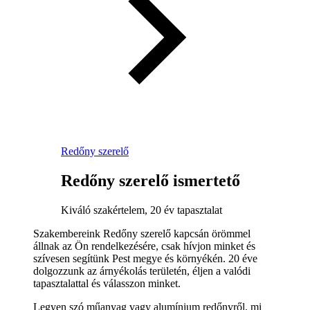
Redőny szerelő
Redőny szerelő ismertető
Kiváló szakértelem, 20 év tapasztalat
Szakembereink Redőny szerelő kapcsán örömmel
állnak az Ön rendelkezésére, csak hívjon minket és
szívesen segítünk Pest megye és környékén. 20 éve
dolgozzunk az árnyékolás területén, éljen a valódi
tapasztalattal és válasszon minket.
Legyen szó műanyag vagy alumínium redőnyről, mi