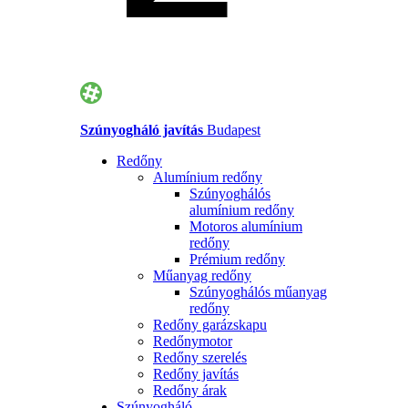
Szúnyogháló javítás
Budapest
Redőny
Alumínium redőny
Szúnyoghálós
alumínium redőny
Motoros alumínium
redőny
Prémium redőny
Műanyag redőny
Szúnyoghálós műanyag
redőny
Redőny garázskapu
Redőnymotor
Redőny szerelés
Redőny javítás
Redőny árak
Szúnyogháló