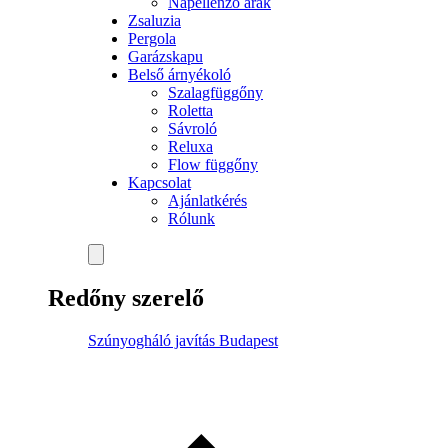
Napellenző árak
Zsaluzia
Pergola
Garázskapu
Belső árnyékoló
Szalagfüggőny
Roletta
Sávroló
Reluxa
Flow függőny
Kapcsolat
Ajánlatkérés
Rólunk
Redőny szerelő
Szúnyogháló javítás Budapest