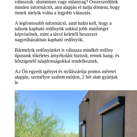
válasszuk: alumínium vagy műanyag? Összeszedtünk
minden információt, ami alapján el tudja dönteni, hogy
önnek melyik volna a legjobb választás.
A legfontosabb információ, amit tudni kell, hogy a
nálunk kapható redőnyök sokkal jobb minőséget
képviselnek, mint a távol keletről beszerzet
nagyrúházakban kapható redőnyök.
Bármelyik redőnyünket is válassza mindkét redőny
típusunk tökéletes árnyékolást biztosít, remek hang- és
hőszigetelő tulajdonságokkal rendelkeznek.
Az Ön egyedi igényei és nyílászárója pontos méretei
alapján, személyre szabott módon, 2 hét alatt gyártjuk
le.