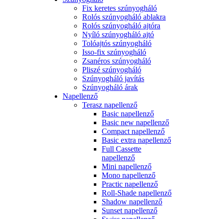
Fix keretes szúnyogháló
Rolós szúnyogháló ablakra
Rolós szúnyogháló ajtóra
Nyíló szúnyogháló ajtó
Tolóajtós szúnyogháló
Isso-fix szúnyogháló
Zsanéros szúnyogháló
Pliszé szúnyogháló
Szúnyogháló javítás
Szúnyogháló árak
Napellenző
Terasz napellenző
Basic napellenző
Basic new napellenző
Compact napellenző
Basic extra napellenző
Full Cassette
napellenző
Mini napellenző
Mono napellenző
Practic napellenző
Roll-Shade napellenző
Shadow napellenző
Sunset napellenző