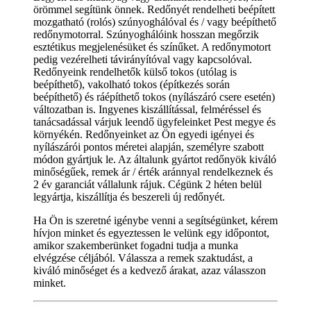
örömmel segítünk önnek. Redőnyét rendelheti beépített
mozgatható (rolós) szúnyoghálóval és / vagy beépíthető
redőnymotorral. Szúnyoghálóink hosszan megőrzik
esztétikus megjelenésüket és színűket. A redőnymotort
pedig vezérelheti távirányítóval vagy kapcsolóval.
Redőnyeink rendelhetők külső tokos (utólag is
beépíthető), vakolható tokos (építkezés során
beépíthető) és ráépíthető tokos (nyílászáró csere esetén)
változatban is. Ingyenes kiszállítással, felméréssel és
tanácsadással várjuk leendő ügyfeleinket Pest megye és
környékén. Redőnyeinket az Ön egyedi igényei és
nyílászárói pontos méretei alapján, személyre szabott
módon gyártjuk le. Az általunk gyártot redőnyök kiváló
minőségűek, remek ár / érték aránnyal rendelkeznek és
2 év garanciát vállalunk rájuk. Cégünk 2 héten belül
legyártja, kiszállítja és beszereli új redőnyét.
Ha Ön is szeretné igénybe venni a segítségünket, kérem
hívjon minket és egyeztessen le velünk egy időpontot,
amikor szakemberünket fogadni tudja a munka
elvégzése céljából. Válassza a remek szaktudást, a
kiváló minőséget és a kedvező árakat, azaz válasszon
minket.