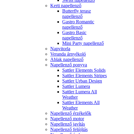
Swiss napellenző
Kerti napellenző
Butterfly terasz
napellenző
Gastro Romantic
napellenző
Gastro Basic
napellenző
Mini Party napellenző
Napvitorla
Veranda árnyékoló
Ablak napellenző
Napellenző ponyva
Sattler Elements Solids
Sattler Elements Stripes
Sattler Urban Design
Sattler Lumera
Sattler Lumera All
Weather
Sattler Elements All
Weather
Napellenző érzékelők
Napellenző motor
Napellenző javítás
Napellenző felújítás