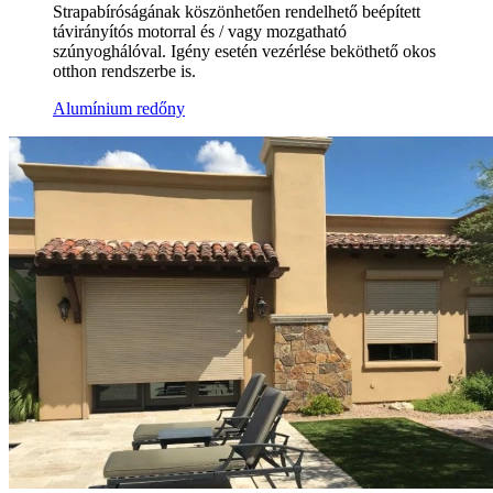
Strapabíróságának köszönhetően rendelhető beépített
távirányítós motorral és / vagy mozgatható
szúnyoghálóval. Igény esetén vezérlése beköthető okos
otthon rendszerbe is.
Alumínium redőny