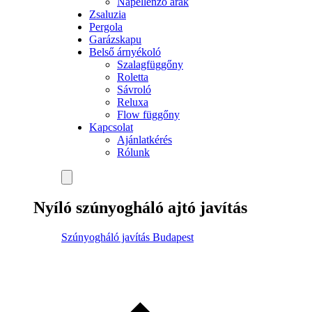
Napellenző árak
Zsaluzia
Pergola
Garázskapu
Belső árnyékoló
Szalagfüggőny
Roletta
Sávroló
Reluxa
Flow függőny
Kapcsolat
Ajánlatkérés
Rólunk
Nyíló szúnyogháló ajtó javítás
Szúnyogháló javítás Budapest