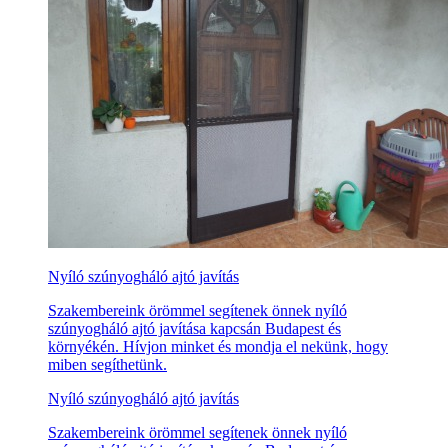
Nyíló szúnyogháló ajtó javítás
Szakembereink örömmel segítenek önnek nyíló
szúnyogháló ajtó javítása kapcsán Budapest és
környékén. Hívjon minket és mondja el nekünk, hogy
miben segíthetünk.
Nyíló szúnyogháló ajtó javítás
Szakembereink örömmel segítenek önnek nyíló