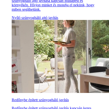
szúnyogháló ajtó javítása kapcsán Budapest és
környékén. Hívjon minket és mondja el nekünk, hogy
miben segíthetünk.
Nyíló szúnyogháló ajtó javítás
Redőnybe épített szúnyogháló javítás
Redőnybe épített szúnyogháló javítás kapcsán keres