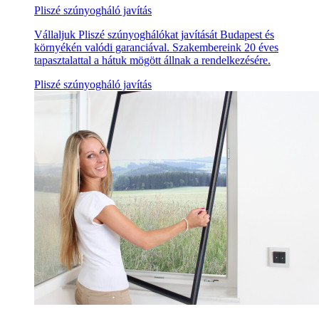
Pliszé szúnyogháló javítás
Vállaljuk Pliszé szúnyoghálókat javítását Budapest és
környékén valódi garanciával. Szakembereink 20 éves
tapasztalattal a hátuk mögött állnak a rendelkezésére.
Pliszé szúnyogháló javítás