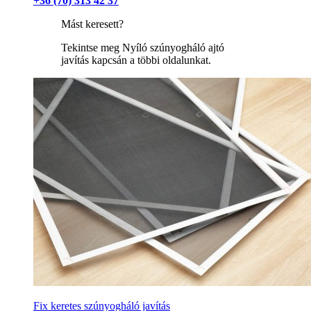
+36 (70) 313 42 37
Mást keresett?
Tekintse meg Nyíló szúnyogháló ajtó
javítás kapcsán a többi oldalunkat.
Fix keretes szúnyogháló javítás