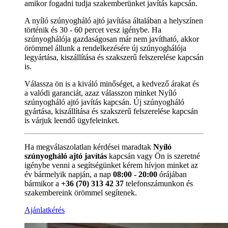
amikor fogadni tudja szakemberünket javítás kapcsán.
A nyíló szúnyogháló ajtó javítása általában a helyszínen
történik és 30 - 60 percet vesz igénybe. Ha
szúnyoghálója gazdaságosan már nem javítható, akkor
örömmel állunk a rendelkezésére új szúnyoghálója
legyártása, kiszállítása és szakszerű felszerelése kapcsán
is.
Válassza ön is a kiváló minőséget, a kedvező árakat és
a valódi garanciát, azaz válasszon minket Nyíló
szúnyogháló ajtó javítás kapcsán. Új szúnyogháló
gyártása, kiszállítása és szakszerű felszerelése kapcsán
is várjuk leendő ügyfeleinket.
Ha megválaszolatlan kérdései maradtak
Nyíló
szúnyogháló ajtó javítás
kapcsán vagy Ön is szeretné
igénybe venni a segítségünket kérem hívjon minket az
év bármelyik napján, a nap
08:00 - 20:00
órájában
bármikor a
+36 (70) 313 42 37
telefonszámunkon és
szakembereink örömmel segítenek.
Ajánlatkérés