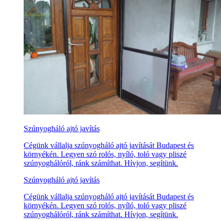
Szúnyogháló ajtó javítás
Cégünk vállalja szúnyogháló ajtó javítását Budapest és
környékén. Legyen szó rolós, nyíló, toló vagy pliszé
szúnyoghálóról, ránk számíthat. Hívjon, segítünk.
Szúnyogháló ajtó javítás
Cégünk vállalja szúnyogháló ajtó javítását Budapest és
környékén. Legyen szó rolós, nyíló, toló vagy pliszé
szúnyoghálóról, ránk számíthat. Hívjon, segítünk.