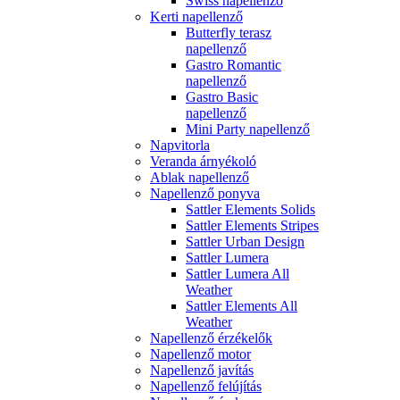
Swiss napellenző
Kerti napellenző
Butterfly terasz
napellenző
Gastro Romantic
napellenző
Gastro Basic
napellenző
Mini Party napellenző
Napvitorla
Veranda árnyékoló
Ablak napellenző
Napellenző ponyva
Sattler Elements Solids
Sattler Elements Stripes
Sattler Urban Design
Sattler Lumera
Sattler Lumera All
Weather
Sattler Elements All
Weather
Napellenző érzékelők
Napellenző motor
Napellenző javítás
Napellenző felújítás