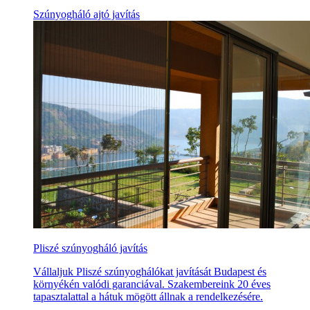
Szúnyogháló ajtó javítás
Pliszé szúnyogháló javítás
Vállaljuk Pliszé szúnyoghálókat javítását Budapest és
környékén valódi garanciával. Szakembereink 20 éves
tapasztalattal a hátuk mögött állnak a rendelkezésére.