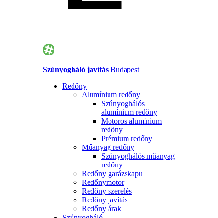
Szúnyogháló javítás
Budapest
Redőny
Alumínium redőny
Szúnyoghálós
alumínium redőny
Motoros alumínium
redőny
Prémium redőny
Műanyag redőny
Szúnyoghálós műanyag
redőny
Redőny garázskapu
Redőnymotor
Redőny szerelés
Redőny javítás
Redőny árak
Szúnyogháló