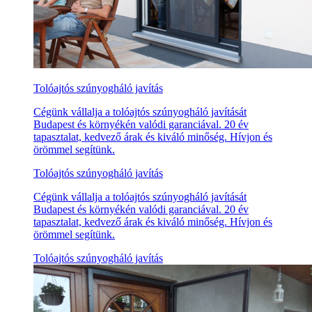
Tolóajtós szúnyogháló javítás
Cégünk vállalja a tolóajtós szúnyogháló javítását
Budapest és környékén valódi garanciával. 20 év
tapasztalat, kedvező árak és kiváló minőség. Hívjon és
örömmel segítünk.
Tolóajtós szúnyogháló javítás
Cégünk vállalja a tolóajtós szúnyogháló javítását
Budapest és környékén valódi garanciával. 20 év
tapasztalat, kedvező árak és kiváló minőség. Hívjon és
örömmel segítünk.
Tolóajtós szúnyogháló javítás