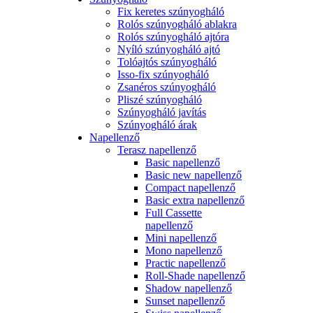
Fix keretes szúnyogháló
Rolós szúnyogháló ablakra
Rolós szúnyogháló ajtóra
Nyíló szúnyogháló ajtó
Tolóajtós szúnyogháló
Isso-fix szúnyogháló
Zsanéros szúnyogháló
Pliszé szúnyogháló
Szúnyogháló javítás
Szúnyogháló árak
Napellenző
Terasz napellenző
Basic napellenző
Basic new napellenző
Compact napellenző
Basic extra napellenző
Full Cassette
napellenző
Mini napellenző
Mono napellenző
Practic napellenző
Roll-Shade napellenző
Shadow napellenző
Sunset napellenző