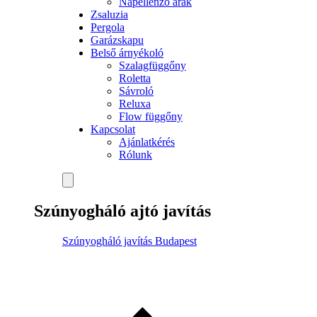
Napellenző árak
Zsaluzia
Pergola
Garázskapu
Belső árnyékoló
Szalagfüggőny
Roletta
Sávroló
Reluxa
Flow függőny
Kapcsolat
Ajánlatkérés
Rólunk
Szúnyogháló ajtó javítás
Szúnyogháló javítás Budapest