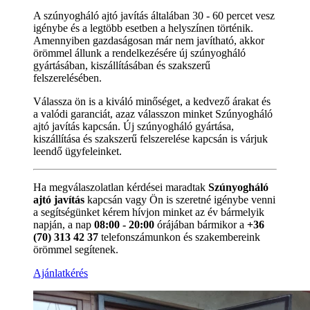
A szúnyogháló ajtó javítás általában 30 - 60 percet vesz
igénybe és a legtöbb esetben a helyszínen történik.
Amennyiben gazdaságosan már nem javítható, akkor
örömmel állunk a rendelkezésére új szúnyogháló
gyártásában, kiszállításában és szakszerű
felszerelésében.
Válassza ön is a kiváló minőséget, a kedvező árakat és
a valódi garanciát, azaz válasszon minket Szúnyogháló
ajtó javítás kapcsán. Új szúnyogháló gyártása,
kiszállítása és szakszerű felszerelése kapcsán is várjuk
leendő ügyfeleinket.
Ha megválaszolatlan kérdései maradtak
Szúnyogháló
ajtó javítás
kapcsán vagy Ön is szeretné igénybe venni
a segítségünket kérem hívjon minket az év bármelyik
napján, a nap
08:00 - 20:00
órájában bármikor a
+36
(70) 313 42 37
telefonszámunkon és szakembereink
örömmel segítenek.
Ajánlatkérés