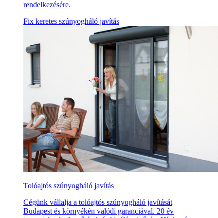
rendelkezésére.
Fix keretes szúnyogháló javítás
Tolóajtós szúnyogháló javítás
Cégünk vállalja a tolóajtós szúnyogháló javítását
Budapest és környékén valódi garanciával. 20 év