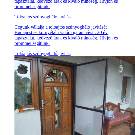
tapasztalat, kedvező árak és kiváló minőség. Hívjon és
örömmel segítünk.
Tolóajtós szúnyogháló javítás
Cégünk vállalja a tolóajtós szúnyogháló javítását
Budapest és környékén valódi garanciával. 20 év
tapasztalat, kedvező árak és kiváló minőség. Hívjon és
örömmel segítünk.
Tolóajtós szúnyogháló javítás