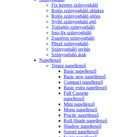
Fix keretes szúnyogháló
Rolós szúnyogháló ablakra
Rolós szúnyogháló ajtóra
Nyíló szúnyogháló ajtó
Tolóajtós szúnyogháló
Isso-fix szúnyogháló
Zsanéros szúnyogháló
Pliszé szúnyogháló
Szúnyogháló javítás
Szúnyogháló árak
Napellenző
Terasz napellenző
Basic napellenző
Basic new napellenző
Compact napellenző
Basic extra napellenző
Full Cassette
napellenző
Mini napellenző
Mono napellenző
Practic napellenző
Roll-Shade napellenző
Shadow napellenző
Sunset napellenző