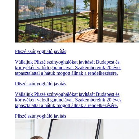
Pliszé szúnyogháló javítás
Vállaljuk Pliszé szúnyoghálókat javítását Budapest és
környékén valódi garanciával. Szakembereink 20 éves
tapasztalattal a hátuk mögött állnak a rendelkezésére.
Pliszé szúnyogháló javítás
Vállaljuk Pliszé szúnyoghálókat javítását Budapest és
környékén valódi garanciával. Szakembereink 20 éves
tapasztalattal a hátuk mögött állnak a rendelkezésére.
Pliszé szúnyogháló javítás