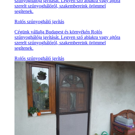
szúnyoghálója javítását. Legyen szó ablakra vagy ajtóra
szerelt szúnyoghálóról, szakembereink örömmel
segítenek.
Rolós szúnyogháló javítás
Cégünk vállalja Budapest és környékén Rolós
szúnyoghálója javítását. Legyen szó ablakra vagy ajtóra
szerelt szúnyoghálóról, szakembereink örömmel
segítenek.
Rolós szúnyogháló javítás