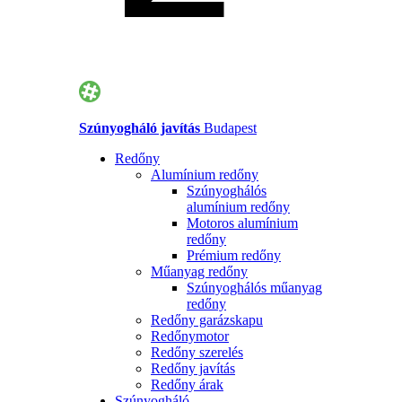
Szúnyogháló javítás
Budapest
Redőny
Alumínium redőny
Szúnyoghálós
alumínium redőny
Motoros alumínium
redőny
Prémium redőny
Műanyag redőny
Szúnyoghálós műanyag
redőny
Redőny garázskapu
Redőnymotor
Redőny szerelés
Redőny javítás
Redőny árak
Szúnyogháló