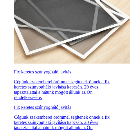
Fix keretes szúnyogháló javítás
Cégünk szakemberei örömmel segítenek önnek a fix
keretes szúnyogháló javítása kapcsán. 20 éves
tapasztalattal a hátunk mögött állunk az Ön
rendelkezésére.
Fix keretes szúnyogháló javítás
Cégünk szakemberei örömmel segítenek önnek a fix
keretes szúnyogháló javítása kapcsán. 20 éves
tapasztalattal a hátunk mögött állunk az Ön