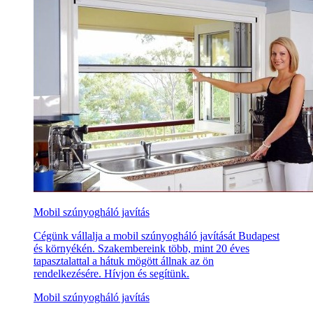
Mobil szúnyogháló javítás
Cégünk vállalja a mobil szúnyogháló javítását Budapest
és környékén. Szakembereink több, mint 20 éves
tapasztalattal a hátuk mögött állnak az ön
rendelkezésére. Hívjon és segítünk.
Mobil szúnyogháló javítás