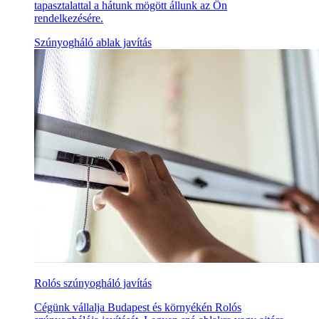
tapasztalattal a hátunk mögött állunk az Ön
rendelkezésére.
Szúnyogháló ablak javítás
Rolós szúnyogháló javítás
Cégünk vállalja Budapest és környékén Rolós