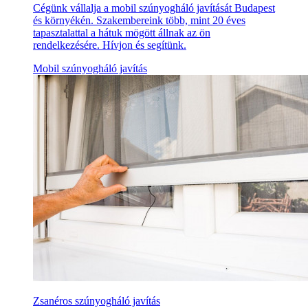
Cégünk vállalja a mobil szúnyogháló javítását Budapest
és környékén. Szakembereink több, mint 20 éves
tapasztalattal a hátuk mögött állnak az ön
rendelkezésére. Hívjon és segítünk.
Mobil szúnyogháló javítás
Zsanéros szúnyogháló javítás