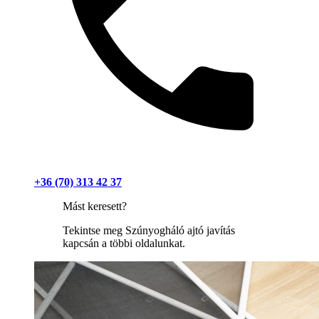
+36 (70) 313 42 37
Mást keresett?
Tekintse meg Szúnyogháló ajtó javítás
kapcsán a többi oldalunkat.