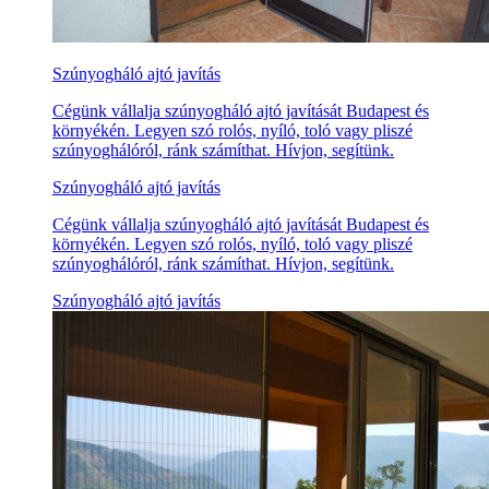
Szúnyogháló ajtó javítás
Cégünk vállalja szúnyogháló ajtó javítását Budapest és
környékén. Legyen szó rolós, nyíló, toló vagy pliszé
szúnyoghálóról, ránk számíthat. Hívjon, segítünk.
Szúnyogháló ajtó javítás
Cégünk vállalja szúnyogháló ajtó javítását Budapest és
környékén. Legyen szó rolós, nyíló, toló vagy pliszé
szúnyoghálóról, ránk számíthat. Hívjon, segítünk.
Szúnyogháló ajtó javítás