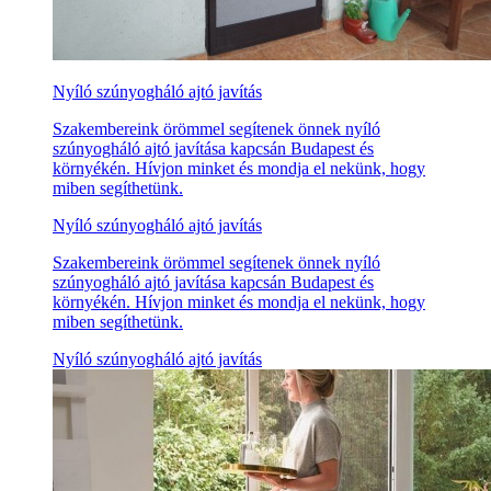
Nyíló szúnyogháló ajtó javítás
Szakembereink örömmel segítenek önnek nyíló
szúnyogháló ajtó javítása kapcsán Budapest és
környékén. Hívjon minket és mondja el nekünk, hogy
miben segíthetünk.
Nyíló szúnyogháló ajtó javítás
Szakembereink örömmel segítenek önnek nyíló
szúnyogháló ajtó javítása kapcsán Budapest és
környékén. Hívjon minket és mondja el nekünk, hogy
miben segíthetünk.
Nyíló szúnyogháló ajtó javítás