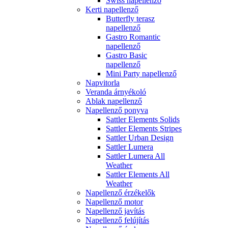
Swiss napellenző
Kerti napellenző
Butterfly terasz
napellenző
Gastro Romantic
napellenző
Gastro Basic
napellenző
Mini Party napellenző
Napvitorla
Veranda árnyékoló
Ablak napellenző
Napellenző ponyva
Sattler Elements Solids
Sattler Elements Stripes
Sattler Urban Design
Sattler Lumera
Sattler Lumera All
Weather
Sattler Elements All
Weather
Napellenző érzékelők
Napellenző motor
Napellenző javítás
Napellenző felújítás