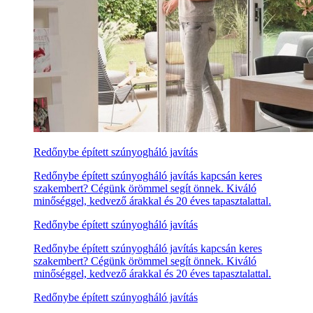
Redőnybe épített szúnyogháló javítás
Redőnybe épített szúnyogháló javítás kapcsán keres
szakembert? Cégünk örömmel segít önnek. Kiváló
minőséggel, kedvező árakkal és 20 éves tapasztalattal.
Redőnybe épített szúnyogháló javítás
Redőnybe épített szúnyogháló javítás kapcsán keres
szakembert? Cégünk örömmel segít önnek. Kiváló
minőséggel, kedvező árakkal és 20 éves tapasztalattal.
Redőnybe épített szúnyogháló javítás