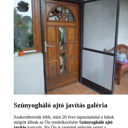
Szúnyogháló ajtó javítás galéria
Szakembereink több, mint 20 éves tapasztalattal a hátuk
mögött állnak az Ön rendelkezésére
Szúnyogháló ajtó
javítás
kapcsán. Ha Ön is szeretné igénybe venni a