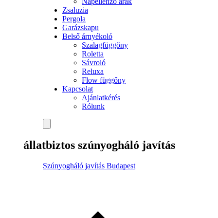
Napellenző árak
Zsaluzia
Pergola
Garázskapu
Belső árnyékoló
Szalagfüggőny
Roletta
Sávroló
Reluxa
Flow függőny
Kapcsolat
Ajánlatkérés
Rólunk
állatbiztos szúnyogháló javítás
Szúnyogháló javítás Budapest