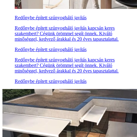
Redőnybe épített szúnyogháló javítás
Redőnybe épített szúnyogháló javítás kapcsán keres
szakembert? Cégünk örömmel segít önnek. Kiváló
minőséggel, kedvező árakkal és 20 éves tapasztalattal.
Redőnybe épített szúnyogháló javítás
Redőnybe épített szúnyogháló javítás kapcsán keres
szakembert? Cégünk örömmel segít önnek. Kiváló
minőséggel, kedvező árakkal és 20 éves tapasztalattal.
Redőnybe épített szúnyogháló javítás