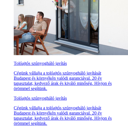
Tolóajtós szúnyogháló javítás
Cégünk vállalja a tolóajtós szúnyogháló javítását
Budapest és környékén valódi garanciával. 20 év
tapasztalat, kedvező árak és kiváló minőség. Hívjon és
örömmel segítünk.
Tolóajtós szúnyogháló javítás
Cégünk vállalja a tolóajtós szúnyogháló javítását
Budapest és környékén valódi garanciával. 20 év
tapasztalat, kedvező árak és kiváló minőség. Hívjon és
örömmel segítünk.