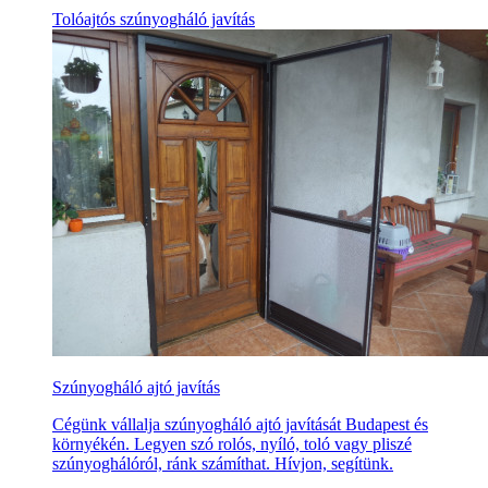
Tolóajtós szúnyogháló javítás
Szúnyogháló ajtó javítás
Cégünk vállalja szúnyogháló ajtó javítását Budapest és
környékén. Legyen szó rolós, nyíló, toló vagy pliszé
szúnyoghálóról, ránk számíthat. Hívjon, segítünk.