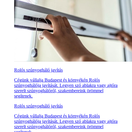
Rolós szúnyogháló javítás
Cégünk vállalja Budapest és környékén Rolós
szúnyoghálója javítását. Legyen szó ablakra vagy ajtóra
szerelt szúnyoghálóról, szakembereink örömmel
segítenek.
Rolós szúnyogháló javítás
Cégünk vállalja Budapest és környékén Rolós
szúnyoghálója javítását. Legyen szó ablakra vagy ajtóra
szerelt szúnyoghálóról, szakembereink örömmel
segítenek.