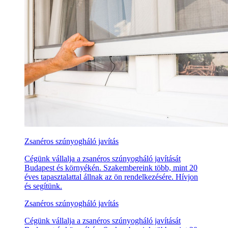
Zsanéros szúnyogháló javítás
Cégünk vállalja a zsanéros szúnyogháló javítását
Budapest és környékén. Szakembereink több, mint 20
éves tapasztalattal állnak az ön rendelkezésére. Hívjon
és segítünk.
Zsanéros szúnyogháló javítás
Cégünk vállalja a zsanéros szúnyogháló javítását