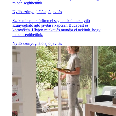
miben segíthetünk.
Nyíló szúnyogháló ajtó javítás
Szakembereink örömmel segítenek önnek nyíló
szúnyogháló ajtó javítása kapcsán Budapest és
környékén. Hívjon minket és mondja el nekünk, hogy
miben segíthetünk.
Nyíló szúnyogháló ajtó javítás