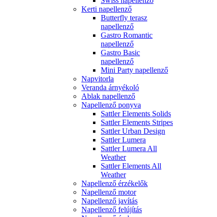
Swiss napellenző
Kerti napellenző
Butterfly terasz
napellenző
Gastro Romantic
napellenző
Gastro Basic
napellenző
Mini Party napellenző
Napvitorla
Veranda árnyékoló
Ablak napellenző
Napellenző ponyva
Sattler Elements Solids
Sattler Elements Stripes
Sattler Urban Design
Sattler Lumera
Sattler Lumera All
Weather
Sattler Elements All
Weather
Napellenző érzékelők
Napellenző motor
Napellenző javítás
Napellenző felújítás