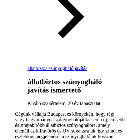
állatbiztos szúnyogháló javítás
állatbiztos szúnyogháló
javítás ismertető
Kiváló szakértelem, 20 év tapasztalat
Cégünk vállalja Budapest és környékén, hogy régi
vagy hagyományos szúnyoghálóját kicseréli új, erősebb
és strapabíróbb állatbiztos szúnyoghálóra, amely
ellenáll az infravörös és UV sugárzásnak, így színét és
esztétikus megjelenését a szúnyoghálóink hosszan