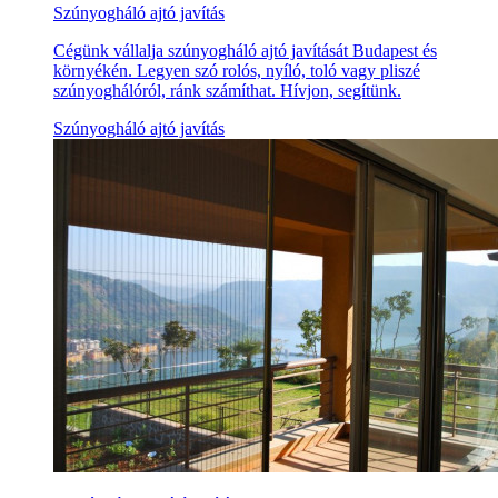
Szúnyogháló ajtó javítás
Cégünk vállalja szúnyogháló ajtó javítását Budapest és
környékén. Legyen szó rolós, nyíló, toló vagy pliszé
szúnyoghálóról, ránk számíthat. Hívjon, segítünk.
Szúnyogháló ajtó javítás