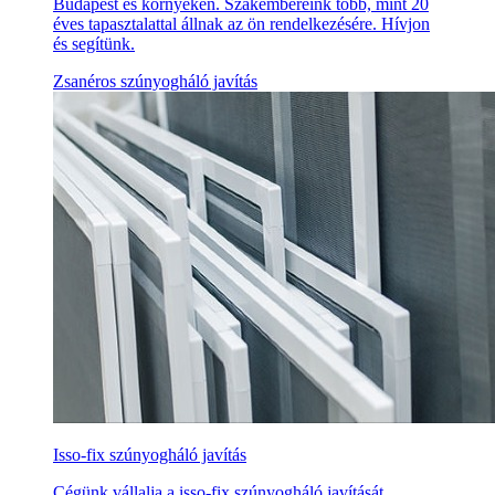
Budapest és környékén. Szakembereink több, mint 20
éves tapasztalattal állnak az ön rendelkezésére. Hívjon
és segítünk.
Zsanéros szúnyogháló javítás
Isso-fix szúnyogháló javítás
Cégünk vállalja a isso-fix szúnyogháló javítását