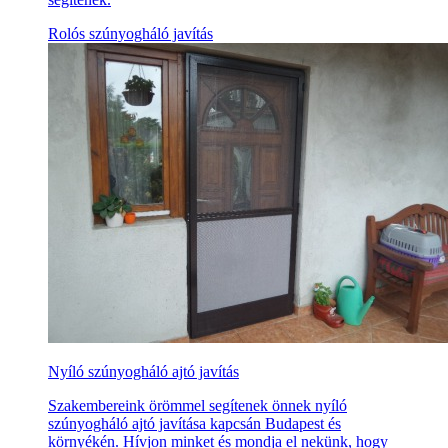
Rolós szúnyogháló javítás
Nyíló szúnyogháló ajtó javítás
Szakembereink örömmel segítenek önnek nyíló
szúnyogháló ajtó javítása kapcsán Budapest és
környékén. Hívjon minket és mondja el nekünk, hogy