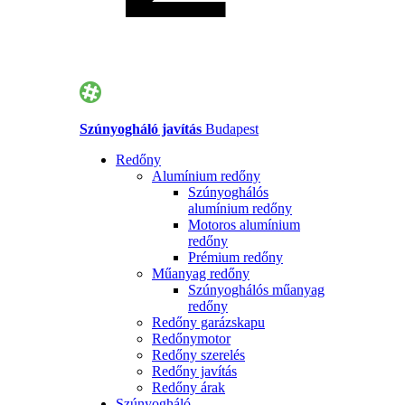
Szúnyogháló javítás
Budapest
Redőny
Alumínium redőny
Szúnyoghálós
alumínium redőny
Motoros alumínium
redőny
Prémium redőny
Műanyag redőny
Szúnyoghálós műanyag
redőny
Redőny garázskapu
Redőnymotor
Redőny szerelés
Redőny javítás
Redőny árak
Szúnyogháló