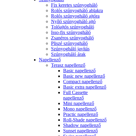
Fix keretes szúnyogháló
Rolós szúnyogháló ablakra
Rolós szúnyogháló ajtóra
Nyíló szúnyogháló ajtó
Tolóajtós szúnyogháló
Isso-fix szúnyogháló
Zsanéros szúnyogháló
Pliszé szúnyogháló
Szúnyogháló javítás
Szúnyogháló árak
Napellenző
Terasz napellenző
Basic napellenző
Basic new napellenző
Compact napellenző
Basic extra napellenző
Full Cassette
napellenző
Mini napellenző
Mono napellenző
Practic napellenző
Roll-Shade napellenző
Shadow napellenző
Sunset napellenző