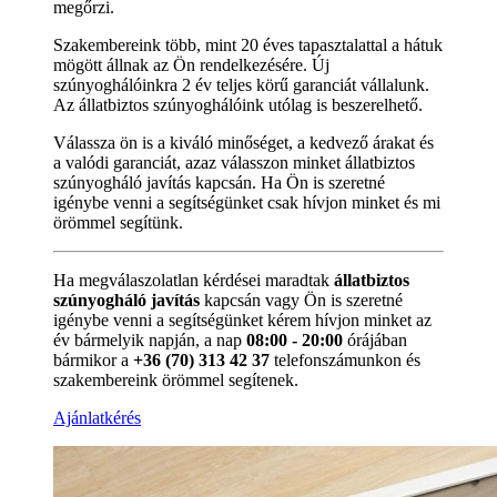
megőrzi.
Szakembereink több, mint 20 éves tapasztalattal a hátuk
mögött állnak az Ön rendelkezésére. Új
szúnyoghálóinkra 2 év teljes körű garanciát vállalunk.
Az állatbiztos szúnyoghálóink utólag is beszerelhető.
Válassza ön is a kiváló minőséget, a kedvező árakat és
a valódi garanciát, azaz válasszon minket állatbiztos
szúnyogháló javítás kapcsán. Ha Ön is szeretné
igénybe venni a segítségünket csak hívjon minket és mi
örömmel segítünk.
Ha megválaszolatlan kérdései maradtak
állatbiztos
szúnyogháló javítás
kapcsán vagy Ön is szeretné
igénybe venni a segítségünket kérem hívjon minket az
év bármelyik napján, a nap
08:00 - 20:00
órájában
bármikor a
+36 (70) 313 42 37
telefonszámunkon és
szakembereink örömmel segítenek.
Ajánlatkérés