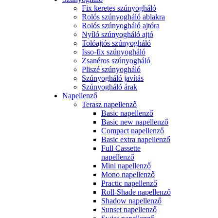
Fix keretes szúnyogháló
Rolós szúnyogháló ablakra
Rolós szúnyogháló ajtóra
Nyíló szúnyogháló ajtó
Tolóajtós szúnyogháló
Isso-fix szúnyogháló
Zsanéros szúnyogháló
Pliszé szúnyogháló
Szúnyogháló javítás
Szúnyogháló árak
Napellenző
Terasz napellenző
Basic napellenző
Basic new napellenző
Compact napellenző
Basic extra napellenző
Full Cassette
napellenző
Mini napellenző
Mono napellenző
Practic napellenző
Roll-Shade napellenző
Shadow napellenző
Sunset napellenző