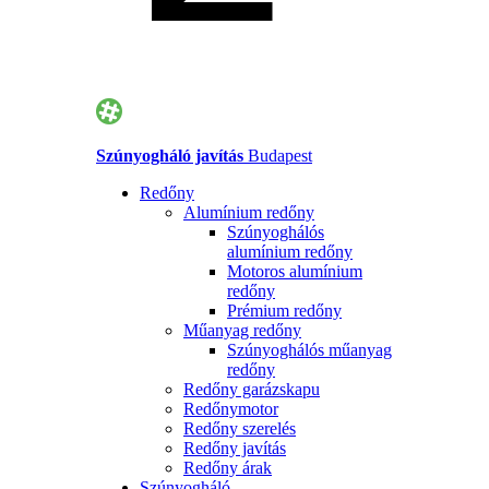
Szúnyogháló javítás
Budapest
Redőny
Alumínium redőny
Szúnyoghálós
alumínium redőny
Motoros alumínium
redőny
Prémium redőny
Műanyag redőny
Szúnyoghálós műanyag
redőny
Redőny garázskapu
Redőnymotor
Redőny szerelés
Redőny javítás
Redőny árak
Szúnyogháló