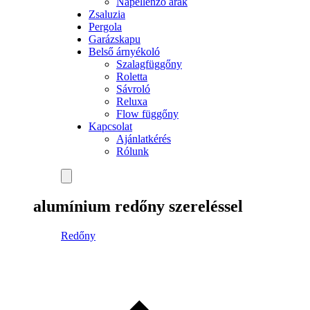
Napellenző árak
Zsaluzia
Pergola
Garázskapu
Belső árnyékoló
Szalagfüggőny
Roletta
Sávroló
Reluxa
Flow függőny
Kapcsolat
Ajánlatkérés
Rólunk
alumínium redőny szereléssel
Redőny