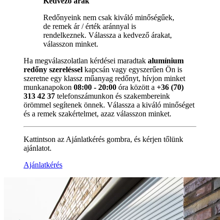
Kedvező árak
Redőnyeink nem csak kiváló minőségűek,
de remek ár / érték aránnyal is
rendelkeznek. Válassza a kedvező árakat,
válasszon minket.
Ha megválaszolatlan kérdései maradtak
alumínium
redőny szereléssel
kapcsán vagy egyszerűen Ön is
szeretne egy klassz műanyag redőnyt, hívjon minket
munkanapokon
08:00 - 20:00
óra között a
+36 (70)
313 42 37
telefonszámunkon és szakembereink
örömmel segítenek önnek. Válassza a kiváló minőséget
és a remek szakértelmet, azaz válasszon minket.
Kattintson az Ajánlatkérés gombra, és kérjen tőlünk
ajánlatot.
Ajánlatkérés