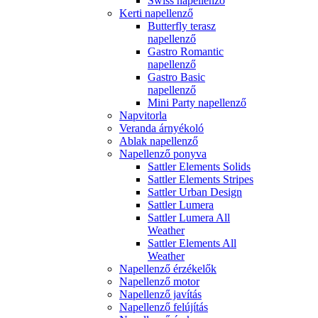
Swiss napellenző
Kerti napellenző
Butterfly terasz
napellenző
Gastro Romantic
napellenző
Gastro Basic
napellenző
Mini Party napellenző
Napvitorla
Veranda árnyékoló
Ablak napellenző
Napellenző ponyva
Sattler Elements Solids
Sattler Elements Stripes
Sattler Urban Design
Sattler Lumera
Sattler Lumera All
Weather
Sattler Elements All
Weather
Napellenző érzékelők
Napellenző motor
Napellenző javítás
Napellenző felújítás