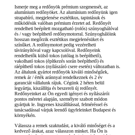
Ismerje meg a redőnyök prémium szegmensét, az
alumínium redőnyöket. Az alumínium redőnyünk igen
strapabíró, megjelenése esztétikus, tapintásuk és
működésük valóban prémium érzetet ad. Redőnyét
rendelheti beépített mozgatható (rolós) szúnyoghálóval
és / vagy beépíthető redőnymotorral. Szúnyoghálóink
hosszan megőrzik esztétikus megjelenésüket és
színűket. A redőnymotort pedig vezérelheti
távirányítóval vagy kapcsolóval. Redőnyeink
rendelhetők külső tokos (utólag is beépíthető),
vakolható tokos (építkezés során beépíthető) és
ráépíthető tokos (nyílászáró csere esetén) változatban is.
Az általunk gyártot redőnyök kiváló minőségűek,
remek ár / érték aránnyal rendelkeznek és 2 év
garanciát vállalunk rájuk. Cégünk 2 héten belül
legyártja, kiszállítja és beszereli új redőnyét.
Redőnyeinket az Ön egyedi igényei és nyílászárói
pontos méretei alapján, személyre szabott módon
gyártjuk le. Ingyenes kiszállítással, felméréssel és
tanácsadással várjuk leendő ügyfeleinket Budapest és
környékén.
Válassza a remek szaktudást, a kiváló minőséget és a
kedvező árakat, azaz válasszon minket. Ha Ön is