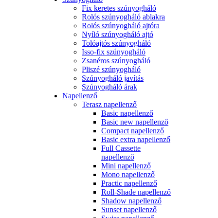
Fix keretes szúnyogháló
Rolós szúnyogháló ablakra
Rolós szúnyogháló ajtóra
Nyíló szúnyogháló ajtó
Tolóajtós szúnyogháló
Isso-fix szúnyogháló
Zsanéros szúnyogháló
Pliszé szúnyogháló
Szúnyogháló javítás
Szúnyogháló árak
Napellenző
Terasz napellenző
Basic napellenző
Basic new napellenző
Compact napellenző
Basic extra napellenző
Full Cassette
napellenző
Mini napellenző
Mono napellenző
Practic napellenző
Roll-Shade napellenző
Shadow napellenző
Sunset napellenző