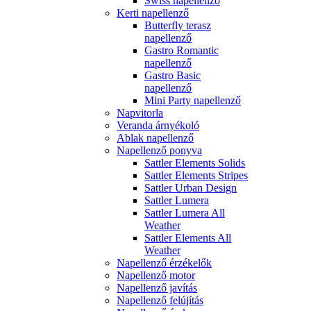
Swiss napellenző
Kerti napellenző
Butterfly terasz
napellenző
Gastro Romantic
napellenző
Gastro Basic
napellenző
Mini Party napellenző
Napvitorla
Veranda árnyékoló
Ablak napellenző
Napellenző ponyva
Sattler Elements Solids
Sattler Elements Stripes
Sattler Urban Design
Sattler Lumera
Sattler Lumera All
Weather
Sattler Elements All
Weather
Napellenző érzékelők
Napellenző motor
Napellenző javítás
Napellenző felújítás