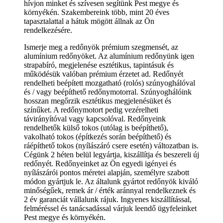
hívjon minket és szívesen segítünk Pest megye és
környékén. Szakembereink több, mint 20 éves
tapasztalattal a hátuk mögött állnak az Ön
rendelkezésére.
Ismerje meg a redőnyök prémium szegmensét, az
alumínium redőnyöket. Az alumínium redőnyünk igen
strapabíró, megjelenése esztétikus, tapintásuk és
működésük valóban prémium érzetet ad. Redőnyét
rendelheti beépített mozgatható (rolós) szúnyoghálóval
és / vagy beépíthető redőnymotorral. Szúnyoghálóink
hosszan megőrzik esztétikus megjelenésüket és
színűket. A redőnymotort pedig vezérelheti
távirányítóval vagy kapcsolóval. Redőnyeink
rendelhetők külső tokos (utólag is beépíthető),
vakolható tokos (építkezés során beépíthető) és
ráépíthető tokos (nyílászáró csere esetén) változatban is.
Cégünk 2 héten belül legyártja, kiszállítja és beszereli új
redőnyét. Redőnyeinket az Ön egyedi igényei és
nyílászárói pontos méretei alapján, személyre szabott
módon gyártjuk le. Az általunk gyártot redőnyök kiváló
minőségűek, remek ár / érték aránnyal rendelkeznek és
2 év garanciát vállalunk rájuk. Ingyenes kiszállítással,
felméréssel és tanácsadással várjuk leendő ügyfeleinket
Pest megye és környékén.