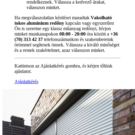
rendelkeznek. Válassza a kedvező árakat,
válasszon minket.
Ha megválaszolatlan kérdései maradtak
Vakolható
tokos alumínium redőny
kapcsán vagy egyszerűen
Ön is szeretne egy klassz műanyag redőnyt, hívjon
minket munkanapokon
08:00 - 20:00
óra között a
+36
(70) 313 42 37
telefonszámunkon és szakembereink
örömmel segítenek önnek. Válassza a kiváló minőséget
és a remek szakértelmet, azaz válasszon minket.
Kattintson az Ajánlatkérés gombra, és kérjen tőlünk
ajánlatot.
Ajánlatkérés