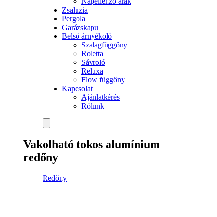
Napellenző árak
Zsaluzia
Pergola
Garázskapu
Belső árnyékoló
Szalagfüggőny
Roletta
Sávroló
Reluxa
Flow függőny
Kapcsolat
Ajánlatkérés
Rólunk
Vakolható tokos alumínium
redőny
Redőny