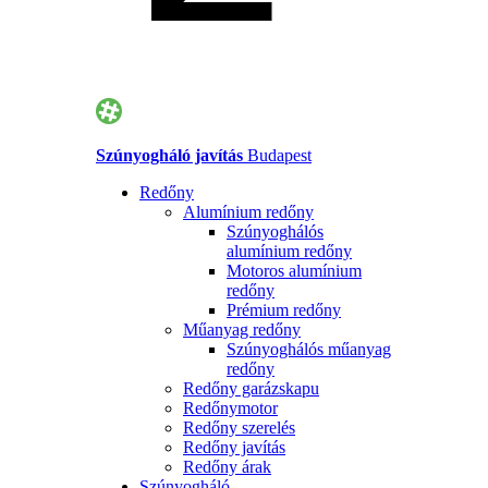
Szúnyogháló javítás
Budapest
Redőny
Alumínium redőny
Szúnyoghálós
alumínium redőny
Motoros alumínium
redőny
Prémium redőny
Műanyag redőny
Szúnyoghálós műanyag
redőny
Redőny garázskapu
Redőnymotor
Redőny szerelés
Redőny javítás
Redőny árak
Szúnyogháló