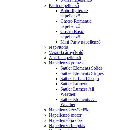
Swiss napellenző
Kerti napellenző
Butterfly terasz
napellenző
Gastro Romantic
napellenző
Gastro Basic
napellenző
Mini Party napellenző
Napvitorla
Veranda árnyékoló
Ablak napellenző
Napellenző ponyva
Sattler Elements Solids
Sattler Elements Stripes
Sattler Urban Design
Sattler Lumera
Sattler Lumera All
Weather
Sattler Elements All
Weather
Napellenző érzékelők
Napellenző motor
Napellenző javítás
Napellenző felújítás