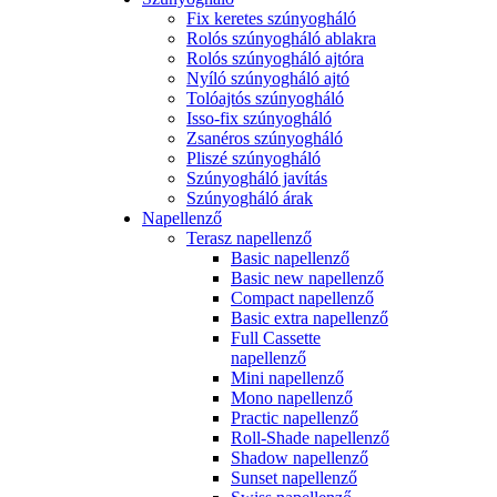
Fix keretes szúnyogháló
Rolós szúnyogháló ablakra
Rolós szúnyogháló ajtóra
Nyíló szúnyogháló ajtó
Tolóajtós szúnyogháló
Isso-fix szúnyogháló
Zsanéros szúnyogháló
Pliszé szúnyogháló
Szúnyogháló javítás
Szúnyogháló árak
Napellenző
Terasz napellenző
Basic napellenző
Basic new napellenző
Compact napellenző
Basic extra napellenző
Full Cassette
napellenző
Mini napellenző
Mono napellenző
Practic napellenző
Roll-Shade napellenző
Shadow napellenző
Sunset napellenző