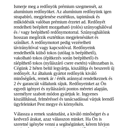
Ismerje meg a redőnyök prémium szegmensét, az
alumínium redőnyöket. Az alumínium redőnyünk igen
strapabíró, megjelenése esztétikus, tapintásuk és
működésük valóban prémium érzetet ad. Redőnyét
rendelheti beépített mozgatható (rolós) szúnyoghálóval
és / vagy beépíthető redőnymotorral. Szúnyoghálóink
hosszan megőrzik esztétikus megjelenésüket és
színűket. A redőnymotort pedig vezérelheti
távirányítóval vagy kapcsolóval. Redőnyeink
rendelhetők külső tokos (utólag is beépíthető),
vakolható tokos (építkezés során beépíthető) és
ráépíthető tokos (nyílászáró csere esetén) változatban is.
Cégünk 2 héten belül legyártja, kiszállítja és beszereli új
redőnyét. Az általunk gyártot redőnyök kiváló
minőségűek, remek ár / érték aránnyal rendelkeznek és
2 év garanciát vállalunk rájuk. Redőnyeinket az Ön
egyedi igényei és nyílászárói pontos méretei alapján,
személyre szabott módon gyártjuk le. Ingyenes
kiszállítással, felméréssel és tanácsadással várjuk leendő
ügyfeleinket Pest megye és környékén.
Válassza a remek szaktudást, a kiváló minőséget és a
kedvező árakat, azaz válasszon minket. Ha Ön is
szeretné igénybe venni a segítségünket, kérem hívjon