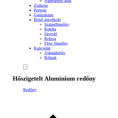
Napellenző árak
Zsaluzia
Pergola
Garázskapu
Belső árnyékoló
Szalagfüggőny
Roletta
Sávroló
Reluxa
Flow függőny
Kapcsolat
Ajánlatkérés
Rólunk
Hőszigetelt Alumínium redőny
Redőny