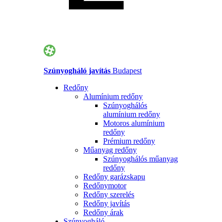
Szúnyogháló javítás
Budapest
Redőny
Alumínium redőny
Szúnyoghálós
alumínium redőny
Motoros alumínium
redőny
Prémium redőny
Műanyag redőny
Szúnyoghálós műanyag
redőny
Redőny garázskapu
Redőnymotor
Redőny szerelés
Redőny javítás
Redőny árak
Szúnyogháló