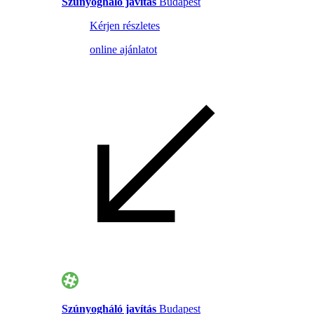
Szúnyogháló javítás
Budapest
Kérjen részletes
online ajánlatot
Szúnyogháló javítás
Budapest