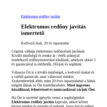
Elektromos redőny javítás
Elektromos redőny javítás
ismertető
Kedvező árak, 20 év tapasztalat
Cégünk vállalja elektromos redőnyének javítását.
Kiváló minőségű és remke ár / érték aránnyal
rendelkező redőnymotorokat kínálunk, amelyek akkár 5
év garanciával is elérhetők. Hívjon és segítünk.
Válassza Ön is a kiváló minőséget, a kedvező árakat és
a valódi garanciát, azaz válasszon minket.
Szakembereink több, mint 20 éves tapasztalattal a hátuk
mögött állnak az Ön rendelkezésére.
Most ingyenes
kiszállással, felméréssel és tanácsadással várjuk Önt.
Ha Ön is szeretné igénybe venni a segítségünket
Elektromos redőny javítás
kapcsán, akkor kérem
hívjon minket és mondja el nekünk, hogy hol és miben