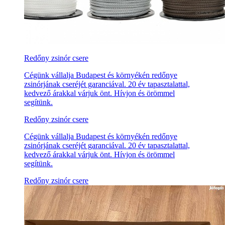
Redőny zsinór csere
Cégünk vállalja Budapest és környékén redőnye
zsinórjának cseréjét garanciával. 20 év tapasztalattal,
kedvező árakkal várjuk önt. Hívjon és örömmel
segítünk.
Redőny zsinór csere
Cégünk vállalja Budapest és környékén redőnye
zsinórjának cseréjét garanciával. 20 év tapasztalattal,
kedvező árakkal várjuk önt. Hívjon és örömmel
segítünk.
Redőny zsinór csere