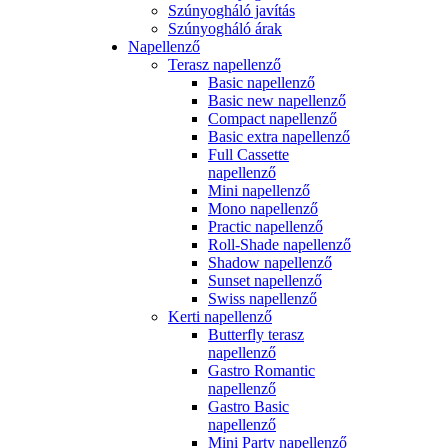
Szúnyogháló javítás
Szúnyogháló árak
Napellenző
Terasz napellenző
Basic napellenző
Basic new napellenző
Compact napellenző
Basic extra napellenző
Full Cassette
napellenző
Mini napellenző
Mono napellenző
Practic napellenző
Roll-Shade napellenző
Shadow napellenző
Sunset napellenző
Swiss napellenző
Kerti napellenző
Butterfly terasz
napellenző
Gastro Romantic
napellenző
Gastro Basic
napellenző
Mini Party napellenző