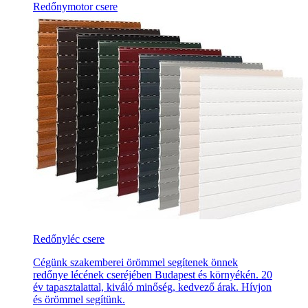
Redőnymotor csere
Redőnyléc csere
Cégünk szakemberei örömmel segítenek önnek
redőnye lécének cseréjében Budapest és környékén. 20
év tapasztalattal, kiváló minőség, kedvező árak. Hívjon
és örömmel segítünk.