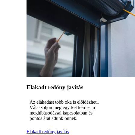
Elakadt redőny javítás
Az elakadást több oka is előidézheti.
Válaszoljon meg egy-két kérdést a
meghibásodással kapcsolatban és
pontos árat adunk önnek.
Elakadt redőny javítás