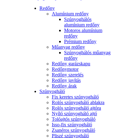
Redőny
Alumínium redőny
Szúnyoghálós
alumínium redőny
Motoros alumínium
redőny
Prémium redőny
Műanyag redőny
Szúnyoghálós műanyag
redőny
Redőny garázskapu
Redőnymotor
Redőny szerelés
Redőny javítás
Redőny árak
Szúnyogháló
Fix keretes szúnyogháló
Rolós szúnyogháló ablakra
Rolós szúnyogháló ajtóra
Nyíló szúnyogháló ajtó
Tolóajtós szúnyogháló
Isso-fix szúnyogháló
Zsanéros szúnyogháló
Pliszé szúnyogháló