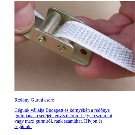
Redőny Gurtni csere
Cégünk vállalja Budapest és környékén a redőnye
gurtnijának cseréjét kedvező áron. Legyen szó mini
vagy maxi gurtniról, ránk számíthat. Hívjon és
segítünk.