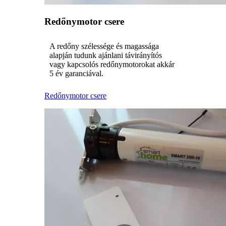
Redőnymotor csere
A redőny szélessége és magassága
alapján tudunk ajánlani távirányítós
vagy kapcsolós redőnymotorokat akkár
5 év garanciával.
Redőnymotor csere