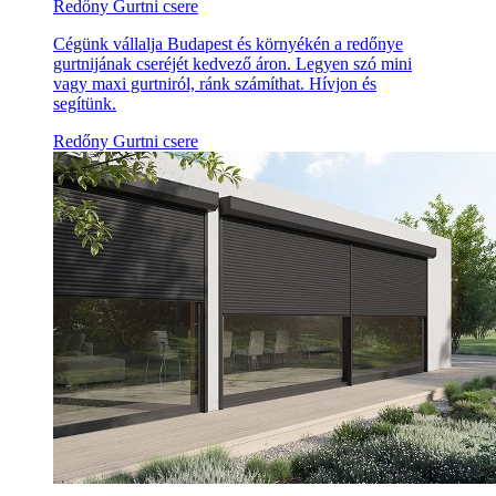
Redőny Gurtni csere
Cégünk vállalja Budapest és környékén a redőnye
gurtnijának cseréjét kedvező áron. Legyen szó mini
vagy maxi gurtniról, ránk számíthat. Hívjon és
segítünk.
Redőny Gurtni csere