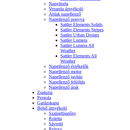
Napvitorla
Veranda árnyékoló
Ablak napellenző
Napellenző ponyva
Sattler Elements Solids
Sattler Elements Stripes
Sattler Urban Design
Sattler Lumera
Sattler Lumera All
Weather
Sattler Elements All
Weather
Napellenző érzékelők
Napellenző motor
Napellenző javítás
Napellenző felújítás
Napellenző árak
Zsaluzia
Pergola
Garázskapu
Belső árnyékoló
Szalagfüggőny
Roletta
Sávroló
Reluxa