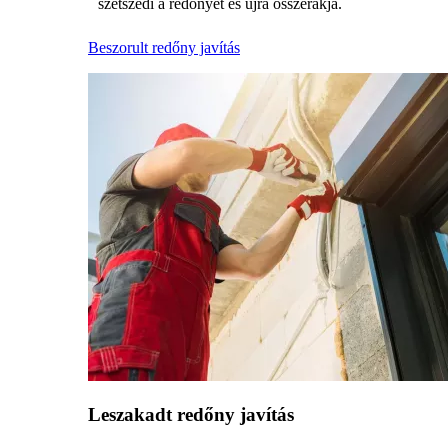
szétszedi a redőnyét és újra összerakja.
Beszorult redőny javítás
Leszakadt redőny javítás