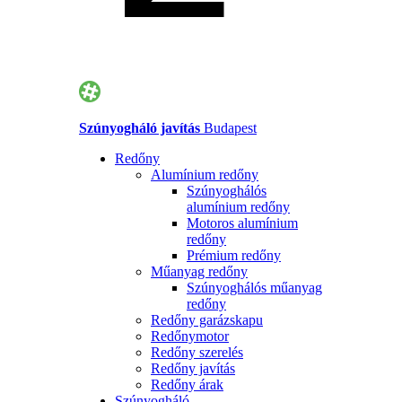
Szúnyogháló javítás
Budapest
Redőny
Alumínium redőny
Szúnyoghálós
alumínium redőny
Motoros alumínium
redőny
Prémium redőny
Műanyag redőny
Szúnyoghálós műanyag
redőny
Redőny garázskapu
Redőnymotor
Redőny szerelés
Redőny javítás
Redőny árak
Szúnyogháló