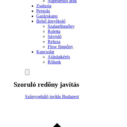
Napellenző árak
Zsaluzia
Pergola
Garázskapu
Belső árnyékoló
Szalagfüggőny
Roletta
Sávroló
Reluxa
Flow függőny
Kapcsolat
Ajánlatkérés
Rólunk
Szoruló redőny javítás
Szúnyogháló javítás Budapest