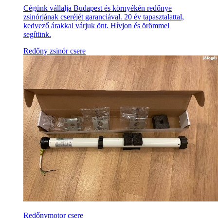
Cégünk vállalja Budapest és környékén redőnye
zsinórjának cseréjét garanciával. 20 év tapasztalattal,
kedvező árakkal várjuk önt. Hívjon és örömmel
segítünk.
Redőny zsinór csere
Redőnymotor csere