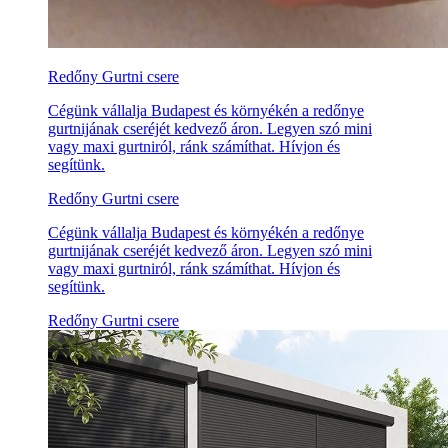
Redőny Gurtni csere
Cégünk vállalja Budapest és környékén a redőnye
gurtnijának cseréjét kedvező áron. Legyen szó mini
vagy maxi gurtniról, ránk számíthat. Hívjon és
segítünk.
Redőny Gurtni csere
Cégünk vállalja Budapest és környékén a redőnye
gurtnijának cseréjét kedvező áron. Legyen szó mini
vagy maxi gurtniról, ránk számíthat. Hívjon és
segítünk.
Redőny Gurtni csere