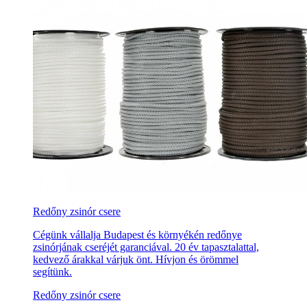
Redőny zsinór csere
Cégünk vállalja Budapest és környékén redőnye
zsinórjának cseréjét garanciával. 20 év tapasztalattal,
kedvező árakkal várjuk önt. Hívjon és örömmel
segítünk.
Redőny zsinór csere