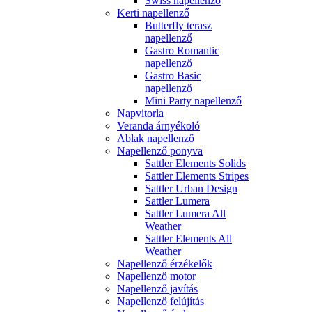
Swiss napellenző
Kerti napellenző
Butterfly terasz
napellenző
Gastro Romantic
napellenző
Gastro Basic
napellenző
Mini Party napellenző
Napvitorla
Veranda árnyékoló
Ablak napellenző
Napellenző ponyva
Sattler Elements Solids
Sattler Elements Stripes
Sattler Urban Design
Sattler Lumera
Sattler Lumera All
Weather
Sattler Elements All
Weather
Napellenző érzékelők
Napellenző motor
Napellenző javítás
Napellenző felújítás