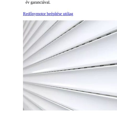
év garanciával.
Redőnymotor beépítése utólag