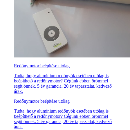
Redőnymotor beépítése utólag
Tudta, hogy alumínium redőnyök esetében utólag is
beépíthető a redőnymotor? Cégünk ebben örömmel
segít önnek. 5 év garancia, 20 év tapasztalat, kedvező
árak.
Redőnymotor beépítése utólag
Tudta, hogy alumínium redőnyök esetében utólag is
beépíthető a redőnymotor? Cégünk ebben örömmel
segít önnek. 5 év garancia, 20 év tapasztalat, kedvező
árak.