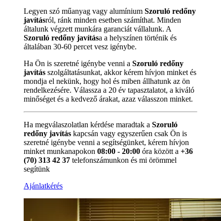
Legyen szó műanyag vagy alumínium
Szoruló redőny
javítás
ról, ránk minden esetben számíthat. Minden
általunk végzett munkára garanciát vállalunk. A
Szoruló redőny javítás
a a helyszínen történik és
általában 30-60 percet vesz igénybe.
Ha Ön is szeretné igénybe venni a
Szoruló redőny
javítás
szolgáltatásunkat, akkor kérem hívjon minket és
mondja el nekünk, hogy hol és miben állhatunk az ön
rendelkezésére. Válassza a 20 év tapasztalatot, a kiváló
minőséget és a kedvező árakat, azaz válasszon minket.
Ha megválaszolatlan kérdése maradtak a
Szoruló
redőny javítás
kapcsán vagy egyszerűen csak Ön is
szeretné igénybe venni a segítségünket, kérem hívjon
minket munkanapokon
08:00 - 20:00
óra között a
+36
(70) 313 42 37
telefonszámunkon és mi örömmel
segítünk
Ajánlatkérés