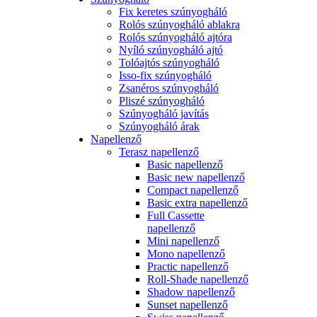
Fix keretes szúnyogháló
Rolós szúnyogháló ablakra
Rolós szúnyogháló ajtóra
Nyíló szúnyogháló ajtó
Tolóajtós szúnyogháló
Isso-fix szúnyogháló
Zsanéros szúnyogháló
Pliszé szúnyogháló
Szúnyogháló javítás
Szúnyogháló árak
Napellenző
Terasz napellenző
Basic napellenző
Basic new napellenző
Compact napellenző
Basic extra napellenző
Full Cassette
napellenző
Mini napellenző
Mono napellenző
Practic napellenző
Roll-Shade napellenző
Shadow napellenző
Sunset napellenző