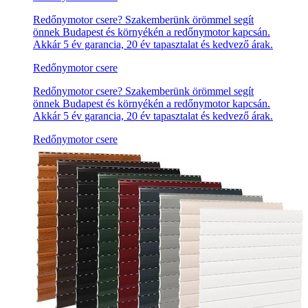
Redőnymotor csere? Szakemberünk örömmel segít
önnek Budapest és környékén a redőnymotor kapcsán.
Akkár 5 év garancia, 20 év tapasztalat és kedvező árak.
Redőnymotor csere
Redőnymotor csere? Szakemberünk örömmel segít
önnek Budapest és környékén a redőnymotor kapcsán.
Akkár 5 év garancia, 20 év tapasztalat és kedvező árak.
Redőnymotor csere