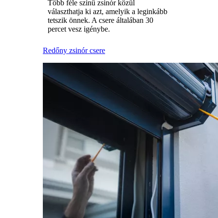
Több féle színű zsinór közül
választhatja ki azt, amelyik a leginkább
tetszik önnek. A csere általában 30
percet vesz igénybe.
Redőny zsinór csere