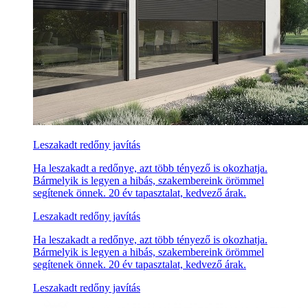
Leszakadt redőny javítás
Ha leszakadt a redőnye, azt több tényező is okozhatja.
Bármelyik is legyen a hibás, szakembereink örömmel
segítenek önnek. 20 év tapasztalat, kedvező árak.
Leszakadt redőny javítás
Ha leszakadt a redőnye, azt több tényező is okozhatja.
Bármelyik is legyen a hibás, szakembereink örömmel
segítenek önnek. 20 év tapasztalat, kedvező árak.
Leszakadt redőny javítás