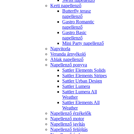
Swiss napellenző
Kerti napellenző
Butterfly terasz
napellenző
Gastro Romantic
napellenző
Gastro Basic
napellenző
Mini Party napellenző
Napvitorla
Veranda árnyékoló
Ablak napellenző
Napellenző ponyva
Sattler Elements Solids
Sattler Elements Stripes
Sattler Urban Design
Sattler Lumera
Sattler Lumera All
Weather
Sattler Elements All
Weather
Napellenző érzékelők
Napellenző motor
Napellenző javítás
Napellenző felújítás