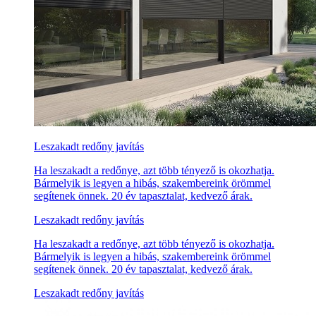
Leszakadt redőny javítás
Ha leszakadt a redőnye, azt több tényező is okozhatja.
Bármelyik is legyen a hibás, szakembereink örömmel
segítenek önnek. 20 év tapasztalat, kedvező árak.
Leszakadt redőny javítás
Ha leszakadt a redőnye, azt több tényező is okozhatja.
Bármelyik is legyen a hibás, szakembereink örömmel
segítenek önnek. 20 év tapasztalat, kedvező árak.
Leszakadt redőny javítás