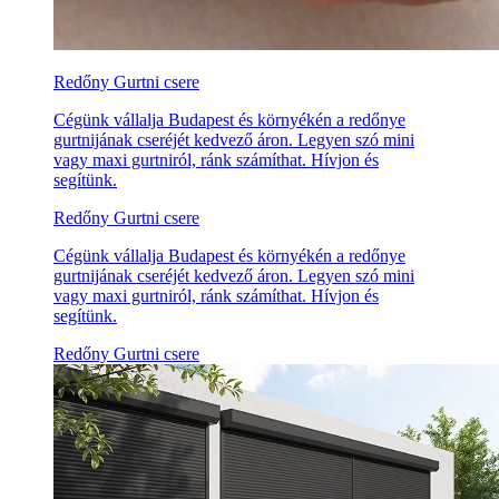
Redőny Gurtni csere
Cégünk vállalja Budapest és környékén a redőnye
gurtnijának cseréjét kedvező áron. Legyen szó mini
vagy maxi gurtniról, ránk számíthat. Hívjon és
segítünk.
Redőny Gurtni csere
Cégünk vállalja Budapest és környékén a redőnye
gurtnijának cseréjét kedvező áron. Legyen szó mini
vagy maxi gurtniról, ránk számíthat. Hívjon és
segítünk.
Redőny Gurtni csere