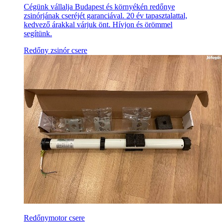
Cégünk vállalja Budapest és környékén redőnye
zsinórjának cseréjét garanciával. 20 év tapasztalattal,
kedvező árakkal várjuk önt. Hívjon és örömmel
segítünk.
Redőny zsinór csere
Redőnymotor csere