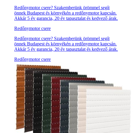
Redőnymotor csere? Szakemberünk örömmel segít
önnek Budapest és környékén a redőnymotor kapcsán.
Akkár 5 év garancia, 20 év tapasztalat és kedvező árak.
Redőnymotor csere
Redőnymotor csere? Szakemberünk örömmel segít
önnek Budapest és környékén a redőnymotor kapcsán.
Akkár 5 év garancia, 20 év tapasztalat és kedvező árak.
Redőnymotor csere