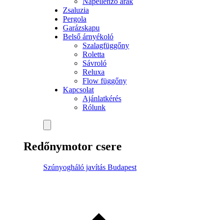
Napellenző árak
Zsaluzia
Pergola
Garázskapu
Belső árnyékoló
Szalagfüggőny
Roletta
Sávroló
Reluxa
Flow függőny
Kapcsolat
Ajánlatkérés
Rólunk
Redőnymotor csere
Szúnyogháló javítás Budapest