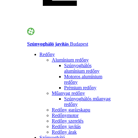
Szúnyogháló javítás
Budapest
Redőny
Alumínium redőny
Szúnyoghálós
alumínium redőny
Motoros alumínium
redőny
Prémium redőny
Műanyag redőny
Szúnyoghálós műanyag
redőny
Redőny garázskapu
Redőnymotor
Redőny szerelés
Redőny javítás
Redőny árak
Szúnyogháló