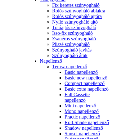
Fix keretes szúnyogháló
Rolós szúnyogháló ablakra
Rolós szúnyogháló ajtóra
Nyíló szúnyogháló ajtó
Tolóajtós szúnyogháló
Isso-fix szúnyogháló
Zsanéros szúnyogháló
Pliszé szúnyogháló
Szúnyogháló javítás
Szúnyogháló árak
Napellenző
Terasz napellenző
Basic napellenző
Basic new napellenző
Compact napellenző
Basic extra napellenző
Full Cassette
napellenző
Mini napellenző
Mono napellenző
Practic napellenző
Roll-Shade napellenző
Shadow napellenző
Sunset napellenző