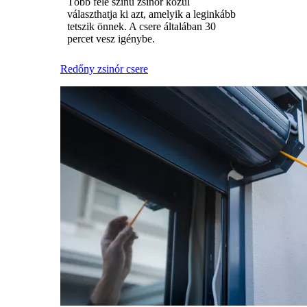
Több féle színű zsinór közül
választhatja ki azt, amelyik a leginkább
tetszik önnek. A csere általában 30
percet vesz igénybe.
Redőny zsinór csere