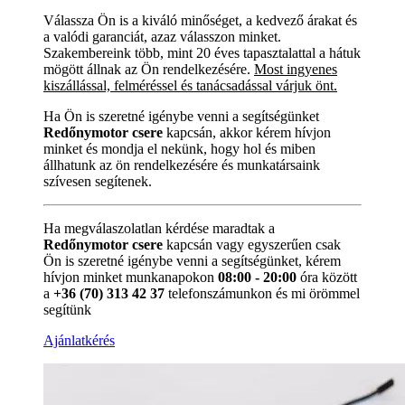
Válassza Ön is a kiváló minőséget, a kedvező árakat és
a valódi garanciát, azaz válasszon minket.
Szakembereink több, mint 20 éves tapasztalattal a hátuk
mögött állnak az Ön rendelkezésére.
Most ingyenes
kiszállással, felméréssel és tanácsadással várjuk önt.
Ha Ön is szeretné igénybe venni a segítségünket
Redőnymotor csere
kapcsán, akkor kérem hívjon
minket és mondja el nekünk, hogy hol és miben
állhatunk az ön rendelkezésére és munkatársaink
szívesen segítenek.
Ha megválaszolatlan kérdése maradtak a
Redőnymotor csere
kapcsán vagy egyszerűen csak
Ön is szeretné igénybe venni a segítségünket, kérem
hívjon minket munkanapokon
08:00 - 20:00
óra között
a
+36 (70) 313 42 37
telefonszámunkon és mi örömmel
segítünk
Ajánlatkérés