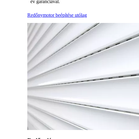
év garanciával.
Redőnymotor beépítése utólag