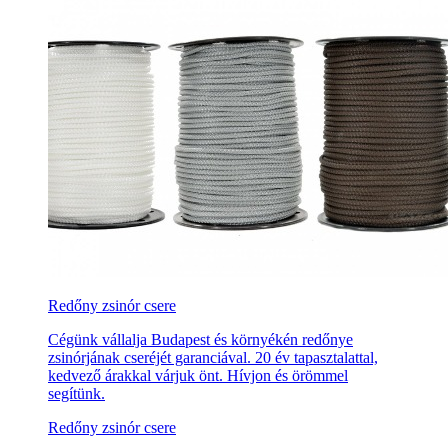
Redőny zsinór csere
Cégünk vállalja Budapest és környékén redőnye
zsinórjának cseréjét garanciával. 20 év tapasztalattal,
kedvező árakkal várjuk önt. Hívjon és örömmel
segítünk.
Redőny zsinór csere