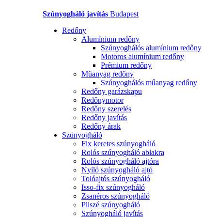
Szúnyogháló javítás
Budapest
Redőny
Alumínium redőny
Szúnyoghálós alumínium redőny
Motoros alumínium redőny
Prémium redőny
Műanyag redőny
Szúnyoghálós műanyag redőny
Redőny garázskapu
Redőnymotor
Redőny szerelés
Redőny javítás
Redőny árak
Szúnyogháló
Fix keretes szúnyogháló
Rolós szúnyogháló ablakra
Rolós szúnyogháló ajtóra
Nyíló szúnyogháló ajtó
Tolóajtós szúnyogháló
Isso-fix szúnyogháló
Zsanéros szúnyogháló
Pliszé szúnyogháló
Szúnyogháló javítás