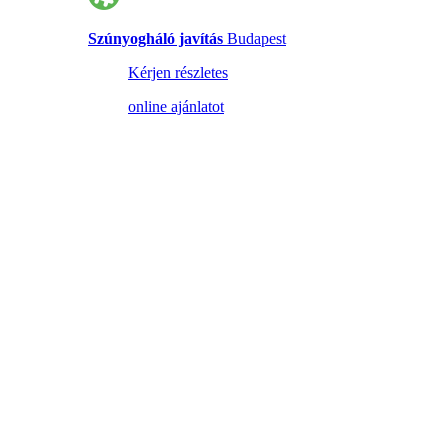
Szúnyogháló javítás
Budapest
Kérjen részletes
online ajánlatot