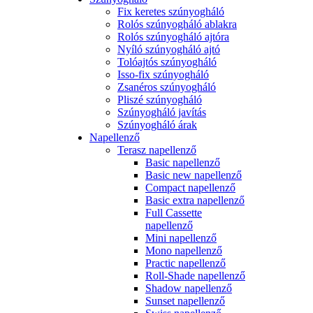
Fix keretes szúnyogháló
Rolós szúnyogháló ablakra
Rolós szúnyogháló ajtóra
Nyíló szúnyogháló ajtó
Tolóajtós szúnyogháló
Isso-fix szúnyogháló
Zsanéros szúnyogháló
Pliszé szúnyogháló
Szúnyogháló javítás
Szúnyogháló árak
Napellenző
Terasz napellenző
Basic napellenző
Basic new napellenző
Compact napellenző
Basic extra napellenző
Full Cassette
napellenző
Mini napellenző
Mono napellenző
Practic napellenző
Roll-Shade napellenző
Shadow napellenző
Sunset napellenző