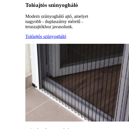
Tolóajtós szúnyogháló
Modern szúnyogháló ajtó, amelyet
nagyobb - duplaszárny méretű -
teraszajtókhoz javasolunk.
Tolóajtós szúnyogháló