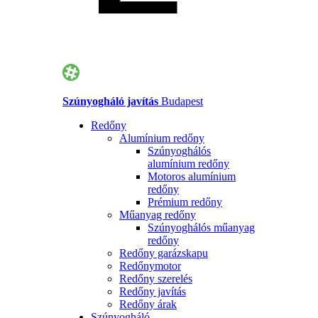
Szúnyogháló javítás
Budapest
Redőny
Alumínium redőny
Szúnyoghálós
alumínium redőny
Motoros alumínium
redőny
Prémium redőny
Műanyag redőny
Szúnyoghálós műanyag
redőny
Redőny garázskapu
Redőnymotor
Redőny szerelés
Redőny javítás
Redőny árak
Szúnyogháló