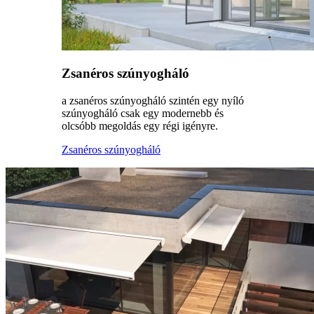
Zsanéros szúnyogháló
a zsanéros szúnyogháló szintén egy nyíló
szúnyogháló csak egy modernebb és
olcsóbb megoldás egy régi igényre.
Zsanéros szúnyogháló