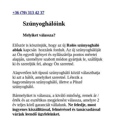
+36 (70) 313 42 37
Szúnyoghálóink
Melyiket válassza?
Először is köszönjük, hogy az új
Rolós szúnyogháló
ablak
kapcsán hozzánk fordult. Az új szúnyoghálóját
az Ön egyedi igényei és nyílászárója pontos méretei
alapján, személyre szabott módon gyártjuk le, szállítjuk
ki és szereljük fel, ahogy Ön szeretné.
Alapvetően két típusú szúnyogháló közül választhatja
ki azt a hálót, amelyiket szeretné. Létezik a
hagyományos szúnyogháló, illetve a Pliszé
szúnyogháló.
Bármelyiket is válassza, a kiváló minőség, remek ár /
érték és az esztétikus megjelenést válassza, amelyre 2
év teljes körű garanciát vállalunk.
Ne feledje, most
ingyenes kiszállítással, felméréssel és tanácsadással
várjuk leendő ügyfeleinket.