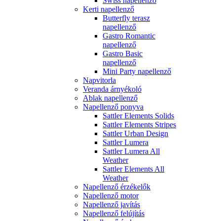
Swiss napellenző
Kerti napellenző
Butterfly terasz
napellenző
Gastro Romantic
napellenző
Gastro Basic
napellenző
Mini Party napellenző
Napvitorla
Veranda árnyékoló
Ablak napellenző
Napellenző ponyva
Sattler Elements Solids
Sattler Elements Stripes
Sattler Urban Design
Sattler Lumera
Sattler Lumera All
Weather
Sattler Elements All
Weather
Napellenző érzékelők
Napellenző motor
Napellenző javítás
Napellenző felújítás