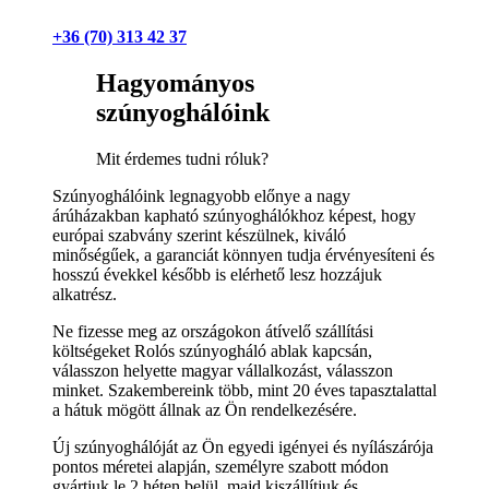
+36 (70) 313 42 37
Hagyományos
szúnyoghálóink
Mit érdemes tudni róluk?
Szúnyoghálóink legnagyobb előnye a nagy
árúházakban kapható szúnyoghálókhoz képest, hogy
európai szabvány szerint készülnek, kiváló
minőségűek, a garanciát könnyen tudja érvényesíteni és
hosszú évekkel később is elérhető lesz hozzájuk
alkatrész.
Ne fizesse meg az országokon átívelő szállítási
költségeket Rolós szúnyogháló ablak kapcsán,
válasszon helyette magyar vállalkozást, válasszon
minket. Szakembereink több, mint 20 éves tapasztalattal
a hátuk mögött állnak az Ön rendelkezésére.
Új szúnyoghálóját az Ön egyedi igényei és nyílászárója
pontos méretei alapján, személyre szabott módon
gyártjuk le 2 héten belül, majd kiszállítjuk és