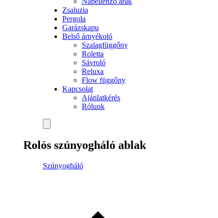
Napellenző árak
Zsaluzia
Pergola
Garázskapu
Belső árnyékoló
Szalagfüggőny
Roletta
Sávroló
Reluxa
Flow függőny
Kapcsolat
Ajánlatkérés
Rólunk
Rolós szúnyogháló ablak
Szúnyogháló