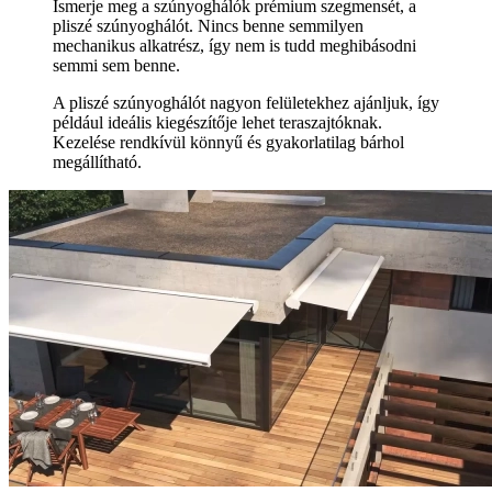
Ismerje meg a szúnyoghálók prémium szegmensét, a
pliszé szúnyoghálót. Nincs benne semmilyen
mechanikus alkatrész, így nem is tudd meghibásodni
semmi sem benne.
A pliszé szúnyoghálót nagyon felületekhez ajánljuk, így
például ideális kiegészítője lehet teraszajtóknak.
Kezelése rendkívül könnyű és gyakorlatilag bárhol
megállítható.