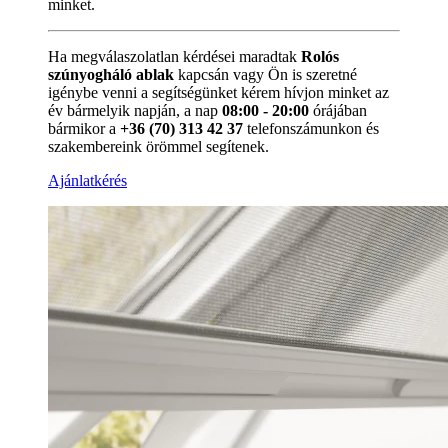
minket.
Ha megválaszolatlan kérdései maradtak
Rolós
szúnyogháló ablak
kapcsán vagy Ön is szeretné
igénybe venni a segítségünket kérem hívjon minket az
év bármelyik napján, a nap
08:00 - 20:00
órájában
bármikor a
+36 (70) 313 42 37
telefonszámunkon és
szakembereink örömmel segítenek.
Ajánlatkérés