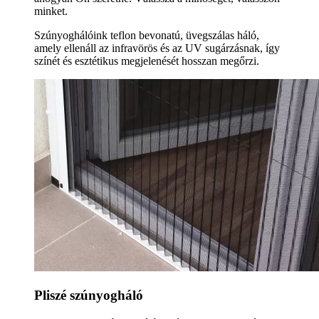
minket.
Szúnyoghálóink teflon bevonatú, üvegszálas háló,
amely ellenáll az infravörös és az UV sugárzásnak, így
színét és esztétikus megjelenését hosszan megőrzi.
Pliszé szúnyogháló