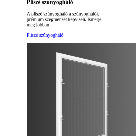
Pliszé szúnyogháló
A pliszé szúnyogháló a szúnyoghálók
prémium szegmensét képviseli. Ismerje
meg jobban.
Pliszé szúnyogháló