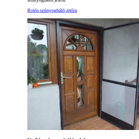
Rolós szúnyogháló ajtóra