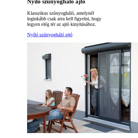
Nyíló szúnyogháló ajtó
Klasszikus szúnyogháló, amelynél
leginkább csak arra kell figyelni, hogy
legyen elég tér az ajtó kinyitásához.
Nyíló szúnyogháló ajtó