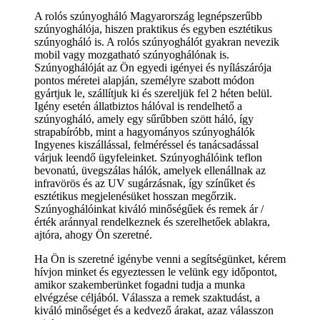
A rolós szúnyogháló Magyarország legnépszerűbb
szúnyoghálója, hiszen praktikus és egyben esztétikus
szúnyogháló is. A rolós szúnyoghálót gyakran nevezik
mobil vagy mozgatható szúnyoghálónak is.
Szúnyoghálóját az Ön egyedi igényei és nyílászárója
pontos méretei alapján, személyre szabott módon
gyártjuk le, szállítjuk ki és szereljük fel 2 héten belül.
Igény esetén állatbiztos hálóval is rendelhető a
szúnyogháló, amely egy sűrűbben szött háló, így
strapabíróbb, mint a hagyományos szúnyoghálók
Ingyenes kiszállással, felméréssel és tanácsadással
várjuk leendő ügyfeleinket. Szúnyoghálóink teflon
bevonatú, üvegszálas hálók, amelyek ellenállnak az
infravörös és az UV sugárzásnak, így színűket és
esztétikus megjelenésüket hosszan megőrzik.
Szúnyoghálóinkat kiváló minőségűek és remek ár /
érték aránnyal rendelkeznek és szerelhetőek ablakra,
ajtóra, ahogy Ön szeretné.
Ha Ön is szeretné igénybe venni a segítségünket, kérem
hívjon minket és egyeztessen le velünk egy időpontot,
amikor szakemberünket fogadni tudja a munka
elvégzése céljából. Válassza a remek szaktudást, a
kiváló minőséget és a kedvező árakat, azaz válasszon