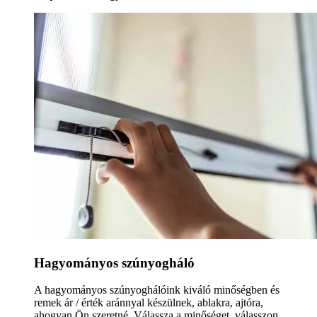
Hagyományos szúnyogháló
A hagyományos szúnyoghálóink kiváló minőségben és
remek ár / érték aránnyal készülnek, ablakra, ajtóra,
ahogyan Ön szeretné. Válassza a minőséget, válasszon