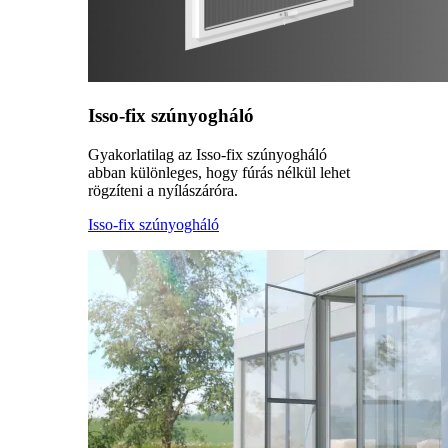
Isso-fix szúnyogháló
Gyakorlatilag az Isso-fix szúnyogháló
abban különleges, hogy fúrás nélkül lehet
rögzíteni a nyílászáróra.
Isso-fix szúnyogháló