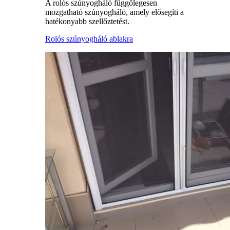
A rolós szúnyogháló függőlegesen
mozgatható szúnyogháló, amely elősegíti a
hatékonyabb szellőztetést.
Rolós szúnyogháló ablakra