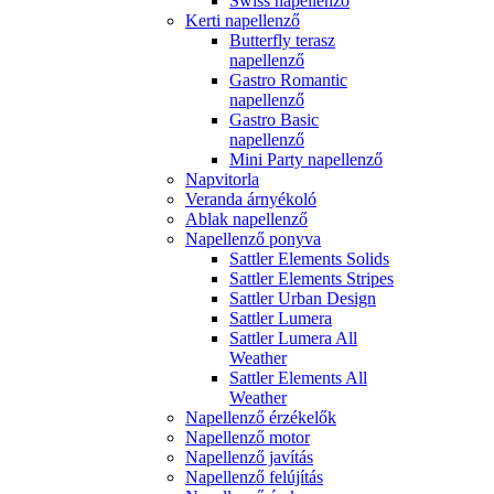
Swiss napellenző
Kerti napellenző
Butterfly terasz
napellenző
Gastro Romantic
napellenző
Gastro Basic
napellenző
Mini Party napellenző
Napvitorla
Veranda árnyékoló
Ablak napellenző
Napellenző ponyva
Sattler Elements Solids
Sattler Elements Stripes
Sattler Urban Design
Sattler Lumera
Sattler Lumera All
Weather
Sattler Elements All
Weather
Napellenző érzékelők
Napellenző motor
Napellenző javítás
Napellenző felújítás