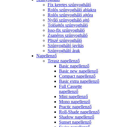
Fix keretes szúnyogháló
Rolós szúnyogháló ablakra
Rolós szúnyogháló ajtóra
Nyíló szúnyogháló ajtó
Tolóajtós szúnyogháló
Isso-fix szúnyogháló
Zsanéros szúnyogháló
Pliszé szúnyogháló
Szúnyogháló javítás
Szúnyogháló árak
Napellenző
Terasz napellenző
Basic napellenző
Basic new napellenző
Compact napellenző
Basic extra napellenző
Full Cassette
napellenző
Mini napellenző
Mono napellenző
Practic napellenző
Roll-Shade napellenző
Shadow napellenző
Sunset napellenző