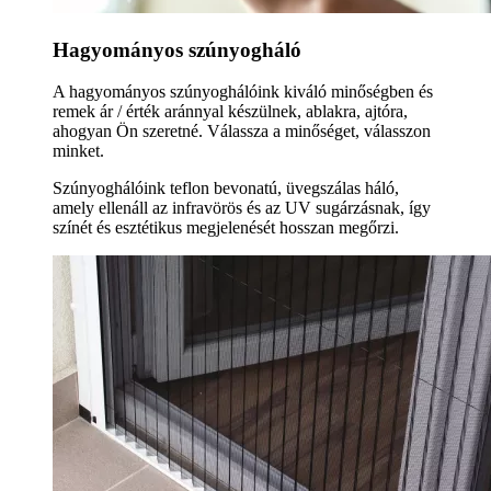
Hagyományos szúnyogháló
A hagyományos szúnyoghálóink kiváló minőségben és
remek ár / érték aránnyal készülnek, ablakra, ajtóra,
ahogyan Ön szeretné. Válassza a minőséget, válasszon
minket.
Szúnyoghálóink teflon bevonatú, üvegszálas háló,
amely ellenáll az infravörös és az UV sugárzásnak, így
színét és esztétikus megjelenését hosszan megőrzi.