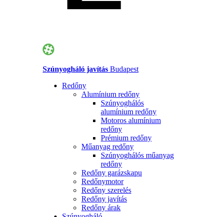
Szúnyogháló javítás
Budapest
Redőny
Alumínium redőny
Szúnyoghálós
alumínium redőny
Motoros alumínium
redőny
Prémium redőny
Műanyag redőny
Szúnyoghálós műanyag
redőny
Redőny garázskapu
Redőnymotor
Redőny szerelés
Redőny javítás
Redőny árak
Szúnyogháló