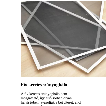
Fix keretes szúnyogháló
A fix keretes szúnyogháló nem
mozgatható, így első sorban olyan
helyiségben javasoljuk a beépítését, ahol