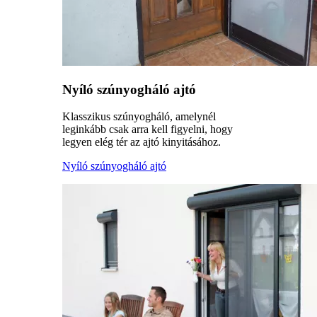
Nyíló szúnyogháló ajtó
Klasszikus szúnyogháló, amelynél
leginkább csak arra kell figyelni, hogy
legyen elég tér az ajtó kinyitásához.
Nyíló szúnyogháló ajtó