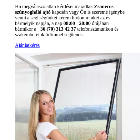
Ha megválaszolatlan kérdései maradtak
Zsanéros
szúnyogháló ajtó
kapcsán vagy Ön is szeretné igénybe
venni a segítségünket kérem hívjon minket az év
bármelyik napján, a nap
08:00 - 20:00
órájában
bármikor a
+36 (70) 313 42 37
telefonszámunkon és
szakembereink örömmel segítenek.
Ajánlatkérés