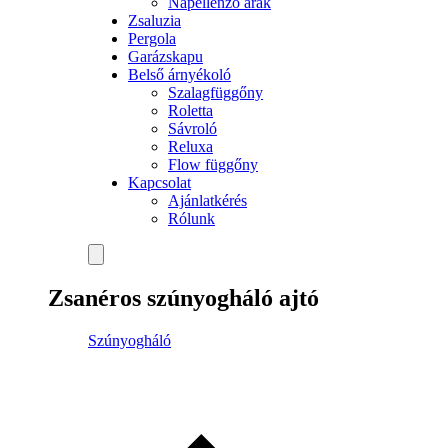
Napellenző árak
Zsaluzia
Pergola
Garázskapu
Belső árnyékoló
Szalagfüggőny
Roletta
Sávroló
Reluxa
Flow függőny
Kapcsolat
Ajánlatkérés
Rólunk
Zsanéros szúnyogháló ajtó
Szúnyogháló