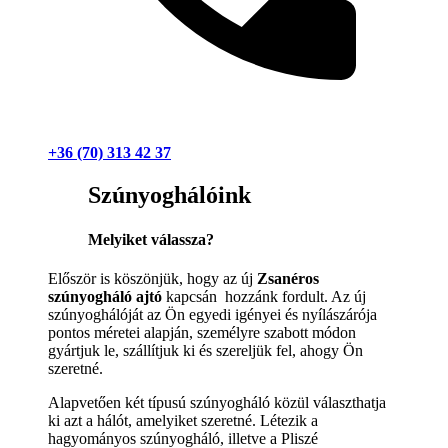
+36 (70) 313 42 37
Szúnyoghálóink
Melyiket válassza?
Először is köszönjük, hogy az új
Zsanéros
szúnyogháló ajtó
kapcsán hozzánk fordult. Az új
szúnyoghálóját az Ön egyedi igényei és nyílászárója
pontos méretei alapján, személyre szabott módon
gyártjuk le, szállítjuk ki és szereljük fel, ahogy Ön
szeretné.
Alapvetően két típusú szúnyogháló közül választhatja
ki azt a hálót, amelyiket szeretné. Létezik a
hagyományos szúnyogháló, illetve a Pliszé