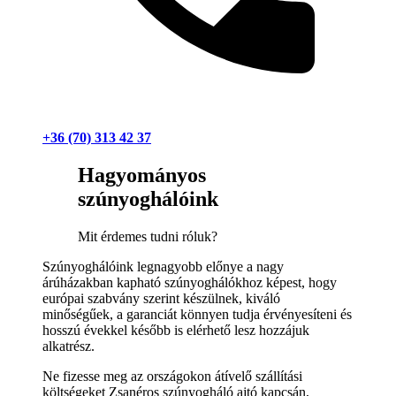
+36 (70) 313 42 37
Hagyományos
szúnyoghálóink
Mit érdemes tudni róluk?
Szúnyoghálóink legnagyobb előnye a nagy
árúházakban kapható szúnyoghálókhoz képest, hogy
európai szabvány szerint készülnek, kiváló
minőségűek, a garanciát könnyen tudja érvényesíteni és
hosszú évekkel később is elérhető lesz hozzájuk
alkatrész.
Ne fizesse meg az országokon átívelő szállítási
költségeket Zsanéros szúnyogháló ajtó kapcsán,