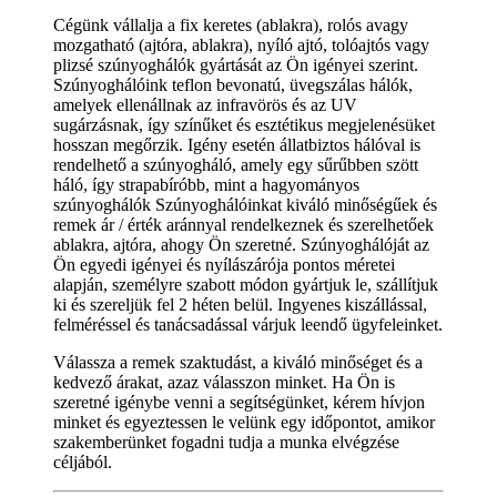
Cégünk vállalja a fix keretes (ablakra), rolós avagy
mozgatható (ajtóra, ablakra), nyíló ajtó, tolóajtós vagy
plizsé szúnyoghálók gyártását az Ön igényei szerint.
Szúnyoghálóink teflon bevonatú, üvegszálas hálók,
amelyek ellenállnak az infravörös és az UV
sugárzásnak, így színűket és esztétikus megjelenésüket
hosszan megőrzik. Igény esetén állatbiztos hálóval is
rendelhető a szúnyogháló, amely egy sűrűbben szött
háló, így strapabíróbb, mint a hagyományos
szúnyoghálók Szúnyoghálóinkat kiváló minőségűek és
remek ár / érték aránnyal rendelkeznek és szerelhetőek
ablakra, ajtóra, ahogy Ön szeretné. Szúnyoghálóját az
Ön egyedi igényei és nyílászárója pontos méretei
alapján, személyre szabott módon gyártjuk le, szállítjuk
ki és szereljük fel 2 héten belül. Ingyenes kiszállással,
felméréssel és tanácsadással várjuk leendő ügyfeleinket.
Válassza a remek szaktudást, a kiváló minőséget és a
kedvező árakat, azaz válasszon minket. Ha Ön is
szeretné igénybe venni a segítségünket, kérem hívjon
minket és egyeztessen le velünk egy időpontot, amikor
szakemberünket fogadni tudja a munka elvégzése
céljából.