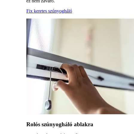
ez nem zavaró.
Fix keretes szúnyogháló
Rolós szúnyogháló ablakra