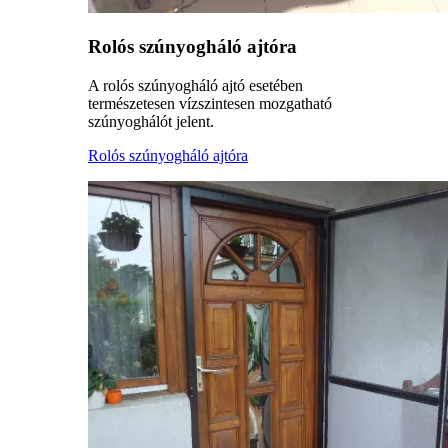
Rolós szúnyogháló ajtóra
A rolós szúnyogháló ajtó esetében
természetesen vízszintesen mozgatható
szúnyoghálót jelent.
Rolós szúnyogháló ajtóra