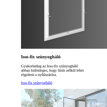
Isso-fix szúnyogháló
Gyakorlatilag az Isso-fix szúnyogháló
abban különleges, hogy fúrás nélkül lehet
rögzíteni a nyílászáróra.
Isso-fix szúnyogháló