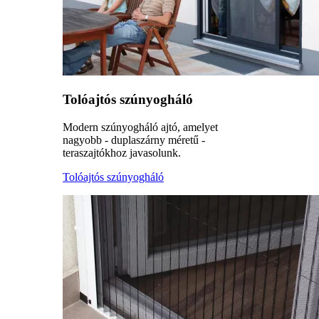
Tolóajtós szúnyogháló
Modern szúnyogháló ajtó, amelyet
nagyobb - duplaszárny méretű -
teraszajtókhoz javasolunk.
Tolóajtós szúnyogháló