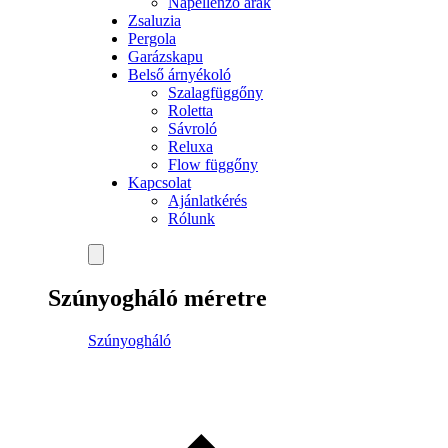
Napellenző árak
Zsaluzia
Pergola
Garázskapu
Belső árnyékoló
Szalagfüggőny
Roletta
Sávroló
Reluxa
Flow függőny
Kapcsolat
Ajánlatkérés
Rólunk
Szúnyogháló méretre
Szúnyogháló