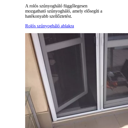
A rolós szúnyogháló függőlegesen
mozgatható szúnyogháló, amely elősegíti a
hatékonyabb szellőztetést.
Rolós szúnyogháló ablakra