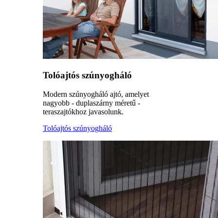
Tolóajtós szúnyogháló
Modern szúnyogháló ajtó, amelyet
nagyobb - duplaszárny méretű -
teraszajtókhoz javasolunk.
Tolóajtós szúnyogháló