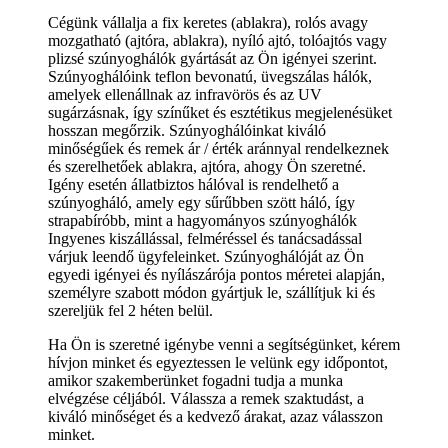
Cégünk vállalja a fix keretes (ablakra), rolós avagy
mozgatható (ajtóra, ablakra), nyíló ajtó, tolóajtós vagy
plizsé szúnyoghálók gyártását az Ön igényei szerint.
Szúnyoghálóink teflon bevonatú, üvegszálas hálók,
amelyek ellenállnak az infravörös és az UV
sugárzásnak, így színűket és esztétikus megjelenésüket
hosszan megőrzik. Szúnyoghálóinkat kiváló
minőségűek és remek ár / érték aránnyal rendelkeznek
és szerelhetőek ablakra, ajtóra, ahogy Ön szeretné.
Igény esetén állatbiztos hálóval is rendelhető a
szúnyogháló, amely egy sűrűbben szött háló, így
strapabíróbb, mint a hagyományos szúnyoghálók
Ingyenes kiszállással, felméréssel és tanácsadással
várjuk leendő ügyfeleinket. Szúnyoghálóját az Ön
egyedi igényei és nyílászárója pontos méretei alapján,
személyre szabott módon gyártjuk le, szállítjuk ki és
szereljük fel 2 héten belül.
Ha Ön is szeretné igénybe venni a segítségünket, kérem
hívjon minket és egyeztessen le velünk egy időpontot,
amikor szakemberünket fogadni tudja a munka
elvégzése céljából. Válassza a remek szaktudást, a
kiváló minőséget és a kedvező árakat, azaz válasszon
minket.