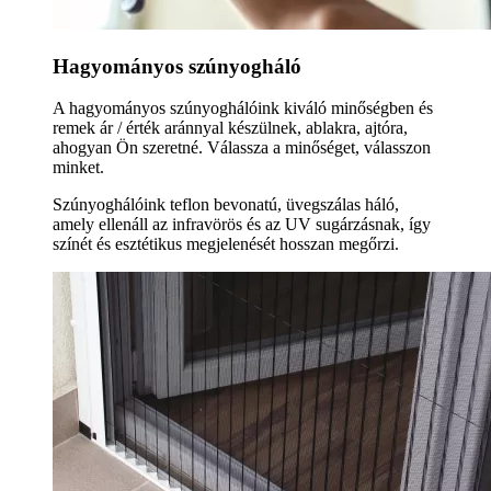
Hagyományos szúnyogháló
A hagyományos szúnyoghálóink kiváló minőségben és
remek ár / érték aránnyal készülnek, ablakra, ajtóra,
ahogyan Ön szeretné. Válassza a minőséget, válasszon
minket.
Szúnyoghálóink teflon bevonatú, üvegszálas háló,
amely ellenáll az infravörös és az UV sugárzásnak, így
színét és esztétikus megjelenését hosszan megőrzi.