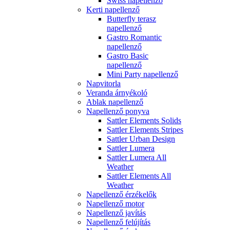
Swiss napellenző
Kerti napellenző
Butterfly terasz
napellenző
Gastro Romantic
napellenző
Gastro Basic
napellenző
Mini Party napellenző
Napvitorla
Veranda árnyékoló
Ablak napellenző
Napellenző ponyva
Sattler Elements Solids
Sattler Elements Stripes
Sattler Urban Design
Sattler Lumera
Sattler Lumera All
Weather
Sattler Elements All
Weather
Napellenző érzékelők
Napellenző motor
Napellenző javítás
Napellenző felújítás