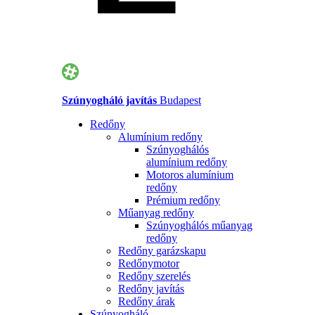
Szúnyogháló javítás
Budapest
Redőny
Alumínium redőny
Szúnyoghálós
alumínium redőny
Motoros alumínium
redőny
Prémium redőny
Műanyag redőny
Szúnyoghálós műanyag
redőny
Redőny garázskapu
Redőnymotor
Redőny szerelés
Redőny javítás
Redőny árak
Szúnyogháló