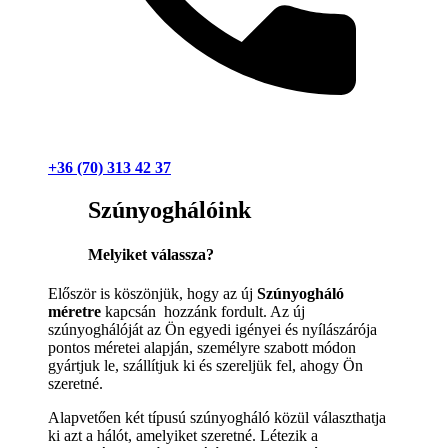
+36 (70) 313 42 37
Szúnyoghálóink
Melyiket válassza?
Először is köszönjük, hogy az új
Szúnyogháló
méretre
kapcsán hozzánk fordult. Az új
szúnyoghálóját az Ön egyedi igényei és nyílászárója
pontos méretei alapján, személyre szabott módon
gyártjuk le, szállítjuk ki és szereljük fel, ahogy Ön
szeretné.
Alapvetően két típusú szúnyogháló közül választhatja
ki azt a hálót, amelyiket szeretné. Létezik a