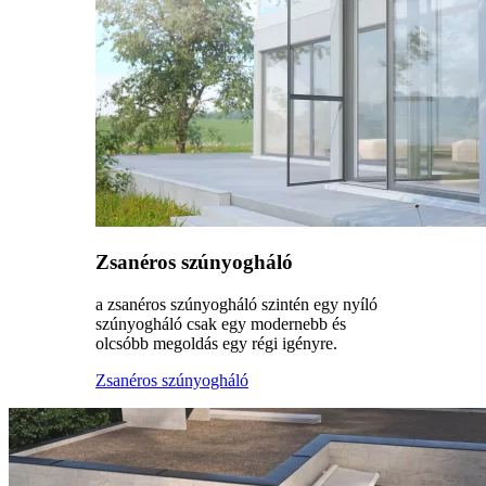
Zsanéros szúnyogháló
a zsanéros szúnyogháló szintén egy nyíló
szúnyogháló csak egy modernebb és
olcsóbb megoldás egy régi igényre.
Zsanéros szúnyogháló