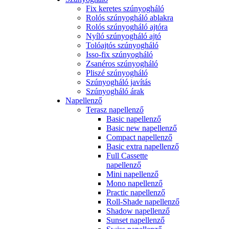
Fix keretes szúnyogháló
Rolós szúnyogháló ablakra
Rolós szúnyogháló ajtóra
Nyíló szúnyogháló ajtó
Tolóajtós szúnyogháló
Isso-fix szúnyogháló
Zsanéros szúnyogháló
Pliszé szúnyogháló
Szúnyogháló javítás
Szúnyogháló árak
Napellenző
Terasz napellenző
Basic napellenző
Basic new napellenző
Compact napellenző
Basic extra napellenző
Full Cassette
napellenző
Mini napellenző
Mono napellenző
Practic napellenző
Roll-Shade napellenző
Shadow napellenző
Sunset napellenző