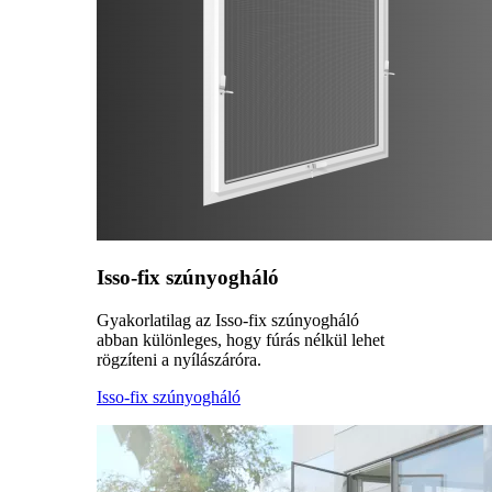
Isso-fix szúnyogháló
Gyakorlatilag az Isso-fix szúnyogháló
abban különleges, hogy fúrás nélkül lehet
rögzíteni a nyílászáróra.
Isso-fix szúnyogháló