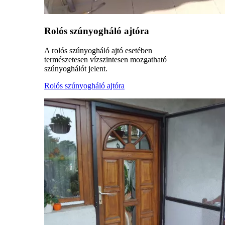
Rolós szúnyogháló ajtóra
A rolós szúnyogháló ajtó esetében
természetesen vízszintesen mozgatható
szúnyoghálót jelent.
Rolós szúnyogháló ajtóra