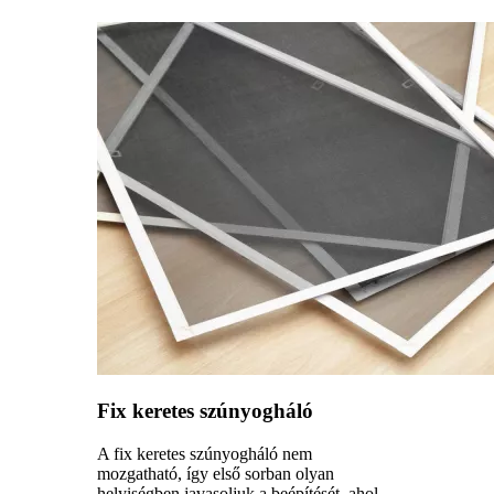
Fix keretes szúnyogháló
A fix keretes szúnyogháló nem
mozgatható, így első sorban olyan
helyiségben javasoljuk a beépítését, ahol