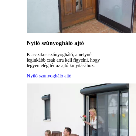
Nyíló szúnyogháló ajtó
Klasszikus szúnyogháló, amelynél
leginkább csak arra kell figyelni, hogy
legyen elég tér az ajtó kinyitásához.
Nyíló szúnyogháló ajtó