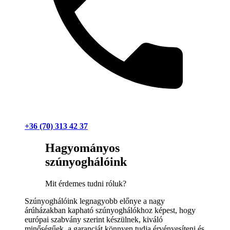
+36 (70) 313 42 37
Hagyományos
szúnyoghálóink
Mit érdemes tudni róluk?
Szúnyoghálóink legnagyobb előnye a nagy
árúházakban kapható szúnyoghálókhoz képest, hogy
európai szabvány szerint készülnek, kiváló
minőségűek, a garanciát könnyen tudja érvényesíteni és