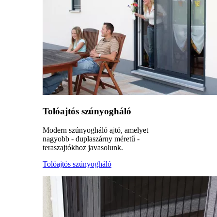
Tolóajtós szúnyogháló
Modern szúnyogháló ajtó, amelyet
nagyobb - duplaszárny méretű -
teraszajtókhoz javasolunk.
Tolóajtós szúnyogháló