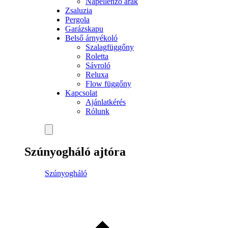
Napellenző árak
Zsaluzia
Pergola
Garázskapu
Belső árnyékoló
Szalagfüggőny
Roletta
Sávroló
Reluxa
Flow függőny
Kapcsolat
Ajánlatkérés
Rólunk
Szúnyogháló ajtóra
Szúnyogháló