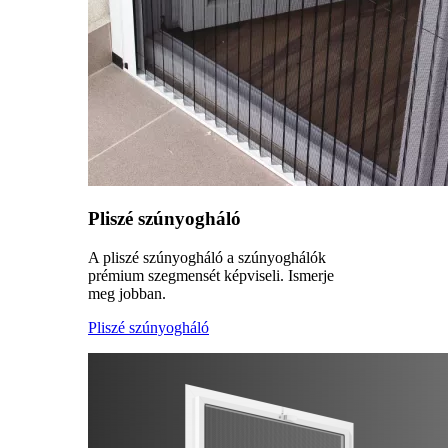
Pliszé szúnyogháló
A pliszé szúnyogháló a szúnyoghálók
prémium szegmensét képviseli. Ismerje
meg jobban.
Pliszé szúnyogháló