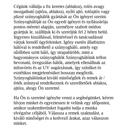
Cégünk vállalja a fix keretes (ablakra), rolós avagy
mozgatható (ajtóra, ablakra), nyíló ajtó, tolóajtós vagy
plizsé szúnyoghálók gyártását az Ön igényei szerint.
Szúnyoghálóját az Ön egyedi igényei és nyílászárója
pontos méretei alapján, személyre szabott módon
gyártjuk le, szállítjuk ki és szereljük fel 2 héten belül.
Ingyenes kiszállással, felméréssel és tanácsadással
várjuk leendő ügyfeleinket. Igény esetén állatbiztos
hálóval is rendelhető a szúnyogháló, amely egy
sűrűbben szött háló, így strapabíróbb, mint a
hagyományos szúnyoghálók Szúnyoghálóink teflon
bevonatú, üvegszálas hálók, amelyek ellenállnak az
infravörös és az UV sugárzásnak, így színűket és
esztétikus megjelenésüket hosszan megőrzik.
Szúnyoghálóinkat kiváló minőségűek és remek ár /
érték aránnyal rendelkeznek és szerelhetőek ablakra,
ajtóra, ahogy Ön szeretné.
Ha Ön is szeretné igénybe venni a segítségünket, kérem
hívjon minket és egyeztessen le velünk egy időpontot,
amikor szakemberünket fogadni tudja a munka
elvégzése céljából. Válassza a remek szaktudást, a
kiváló minőséget és a kedvező árakat, azaz válasszon
minket.