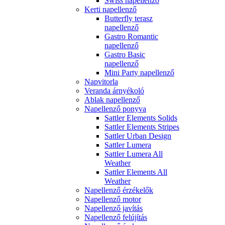
Swiss napellenző
Kerti napellenző
Butterfly terasz
napellenző
Gastro Romantic
napellenző
Gastro Basic
napellenző
Mini Party napellenző
Napvitorla
Veranda árnyékoló
Ablak napellenző
Napellenző ponyva
Sattler Elements Solids
Sattler Elements Stripes
Sattler Urban Design
Sattler Lumera
Sattler Lumera All
Weather
Sattler Elements All
Weather
Napellenző érzékelők
Napellenző motor
Napellenző javítás
Napellenző felújítás