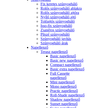
Fix keretes szúnyogháló
Rolós szúnyogháló ablakra
Rolós szúnyogháló ajtóra
Nyíló szúnyogháló ajtó
Tolóajtós szúnyogháló
Isso-fix szúnyogháló
Zsanéros szúnyogháló
Pliszé szúnyogháló
Szúnyogháló javítás
Szúnyogháló árak
Napellenző
Terasz napellenző
Basic napellenző
Basic new napellenző
Compact napellenző
Basic extra napellenző
Full Cassette
napellenző
Mini napellenző
Mono napellenző
Practic napellenző
Roll-Shade napellenző
Shadow napellenző
Sunset napellenző