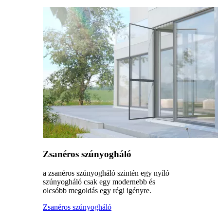
Zsanéros szúnyogháló
a zsanéros szúnyogháló szintén egy nyíló
szúnyogháló csak egy modernebb és
olcsóbb megoldás egy régi igényre.
Zsanéros szúnyogháló