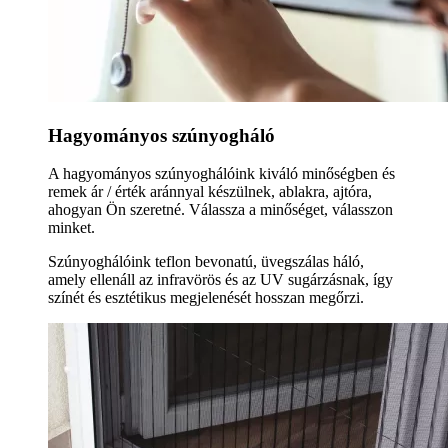
Hagyományos szúnyogháló
A hagyományos szúnyoghálóink kiváló minőségben és
remek ár / érték aránnyal készülnek, ablakra, ajtóra,
ahogyan Ön szeretné. Válassza a minőséget, válasszon
minket.
Szúnyoghálóink teflon bevonatú, üvegszálas háló,
amely ellenáll az infravörös és az UV sugárzásnak, így
színét és esztétikus megjelenését hosszan megőrzi.