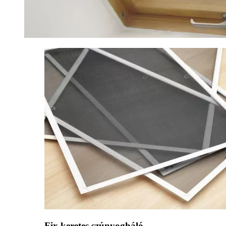
Fix keretes szúnyogháló