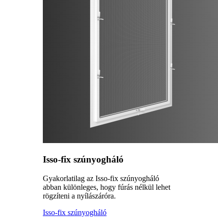
Isso-fix szúnyogháló
Gyakorlatilag az Isso-fix szúnyogháló
abban különleges, hogy fúrás nélkül lehet
rögzíteni a nyílászáróra.
Isso-fix szúnyogháló