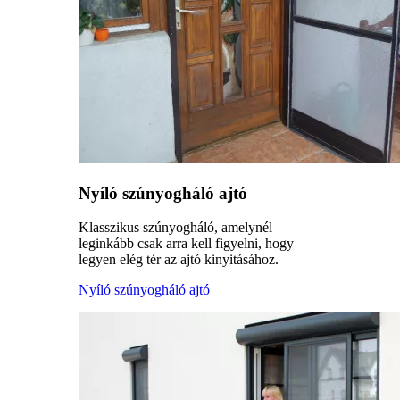
Nyíló szúnyogháló ajtó
Klasszikus szúnyogháló, amelynél
leginkább csak arra kell figyelni, hogy
legyen elég tér az ajtó kinyitásához.
Nyíló szúnyogháló ajtó