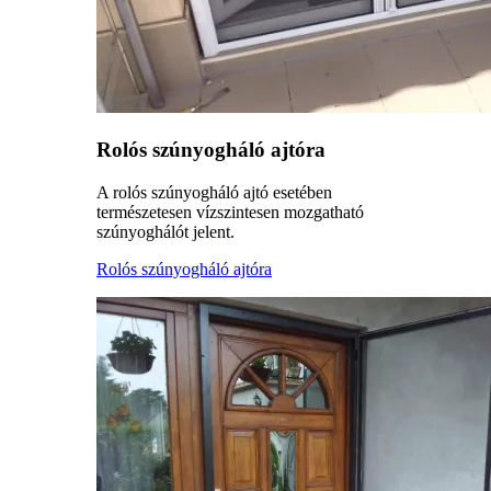
Rolós szúnyogháló ajtóra
A rolós szúnyogháló ajtó esetében
természetesen vízszintesen mozgatható
szúnyoghálót jelent.
Rolós szúnyogháló ajtóra