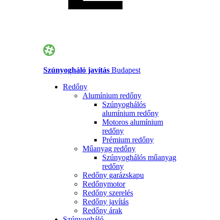
Szúnyogháló javítás
Budapest
Redőny
Alumínium redőny
Szúnyoghálós
alumínium redőny
Motoros alumínium
redőny
Prémium redőny
Műanyag redőny
Szúnyoghálós műanyag
redőny
Redőny garázskapu
Redőnymotor
Redőny szerelés
Redőny javítás
Redőny árak
Szúnyogháló