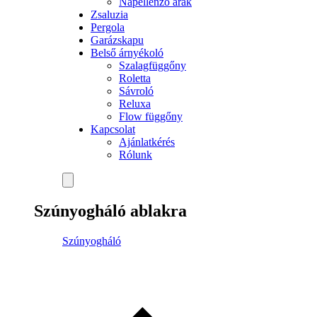
Napellenző árak
Zsaluzia
Pergola
Garázskapu
Belső árnyékoló
Szalagfüggőny
Roletta
Sávroló
Reluxa
Flow függőny
Kapcsolat
Ajánlatkérés
Rólunk
Szúnyogháló ablakra
Szúnyogháló