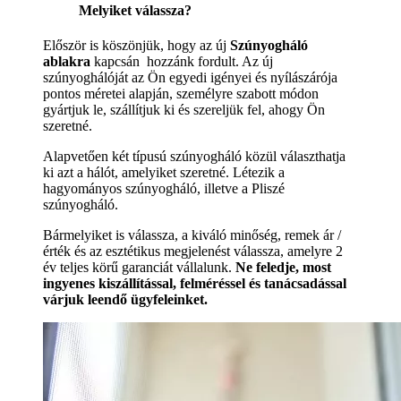
Melyiket válassza?
Először is köszönjük, hogy az új
Szúnyogháló
ablakra
kapcsán hozzánk fordult. Az új
szúnyoghálóját az Ön egyedi igényei és nyílászárója
pontos méretei alapján, személyre szabott módon
gyártjuk le, szállítjuk ki és szereljük fel, ahogy Ön
szeretné.
Alapvetően két típusú szúnyogháló közül választhatja
ki azt a hálót, amelyiket szeretné. Létezik a
hagyományos szúnyogháló, illetve a Pliszé
szúnyogháló.
Bármelyiket is válassza, a kiváló minőség, remek ár /
érték és az esztétikus megjelenést válassza, amelyre 2
év teljes körű garanciát vállalunk.
Ne feledje, most
ingyenes kiszállítással, felméréssel és tanácsadással
várjuk leendő ügyfeleinket.