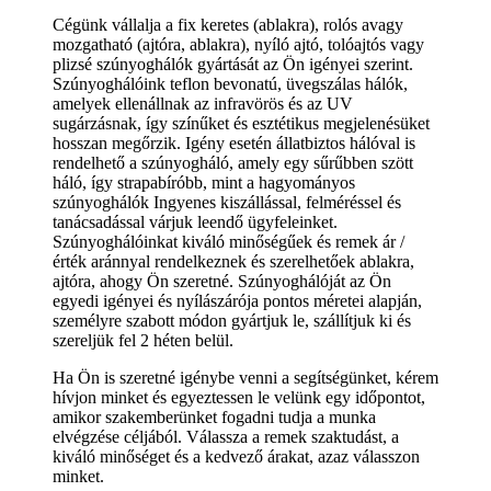
Cégünk vállalja a fix keretes (ablakra), rolós avagy
mozgatható (ajtóra, ablakra), nyíló ajtó, tolóajtós vagy
plizsé szúnyoghálók gyártását az Ön igényei szerint.
Szúnyoghálóink teflon bevonatú, üvegszálas hálók,
amelyek ellenállnak az infravörös és az UV
sugárzásnak, így színűket és esztétikus megjelenésüket
hosszan megőrzik. Igény esetén állatbiztos hálóval is
rendelhető a szúnyogháló, amely egy sűrűbben szött
háló, így strapabíróbb, mint a hagyományos
szúnyoghálók Ingyenes kiszállással, felméréssel és
tanácsadással várjuk leendő ügyfeleinket.
Szúnyoghálóinkat kiváló minőségűek és remek ár /
érték aránnyal rendelkeznek és szerelhetőek ablakra,
ajtóra, ahogy Ön szeretné. Szúnyoghálóját az Ön
egyedi igényei és nyílászárója pontos méretei alapján,
személyre szabott módon gyártjuk le, szállítjuk ki és
szereljük fel 2 héten belül.
Ha Ön is szeretné igénybe venni a segítségünket, kérem
hívjon minket és egyeztessen le velünk egy időpontot,
amikor szakemberünket fogadni tudja a munka
elvégzése céljából. Válassza a remek szaktudást, a
kiváló minőséget és a kedvező árakat, azaz válasszon
minket.