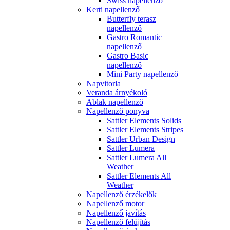
Swiss napellenző
Kerti napellenző
Butterfly terasz
napellenző
Gastro Romantic
napellenző
Gastro Basic
napellenző
Mini Party napellenző
Napvitorla
Veranda árnyékoló
Ablak napellenző
Napellenző ponyva
Sattler Elements Solids
Sattler Elements Stripes
Sattler Urban Design
Sattler Lumera
Sattler Lumera All
Weather
Sattler Elements All
Weather
Napellenző érzékelők
Napellenző motor
Napellenző javítás
Napellenző felújítás