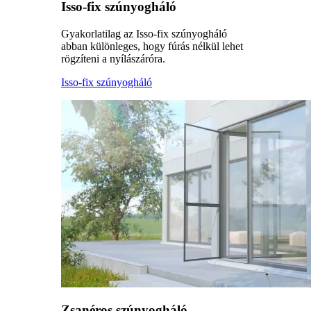
Isso-fix szúnyogháló
Gyakorlatilag az Isso-fix szúnyogháló
abban különleges, hogy fúrás nélkül lehet
rögzíteni a nyílászáróra.
Isso-fix szúnyogháló
Zsanéros szúnyogháló