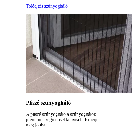
Tolóajtós szúnyogháló
Pliszé szúnyogháló
A pliszé szúnyogháló a szúnyoghálók
prémium szegmensét képviseli. Ismerje
meg jobban.