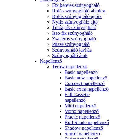
Fix keretes szúnyogháló
Rolós szúnyogháló ablakra
Rolós szúnyogháló ajtóra
Nyíló szúnyogháló ajtó
Tolóajtós szúnyogháló
Isso-fix szúnyogháló
Zsanéros szúnyogháló
Pliszé szúnyogháló
Szúnyogháló javítás
Szúnyogháló árak
Napellenző
Terasz napellenző
Basic napellenző
Basic new napellenző
Compact napellenző
Basic extra napellenző
Full Cassette
napellenző
Mini napellenző
Mono napellenző
Practic napellenző
Roll-Shade napellenző
Shadow napellenző
Sunset napellenző