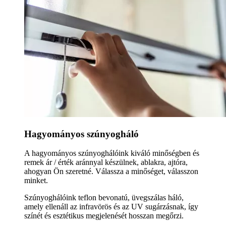
Hagyományos szúnyogháló
A hagyományos szúnyoghálóink kiváló minőségben és
remek ár / érték aránnyal készülnek, ablakra, ajtóra,
ahogyan Ön szeretné. Válassza a minőséget, válasszon
minket.
Szúnyoghálóink teflon bevonatú, üvegszálas háló,
amely ellenáll az infravörös és az UV sugárzásnak, így
színét és esztétikus megjelenését hosszan megőrzi.