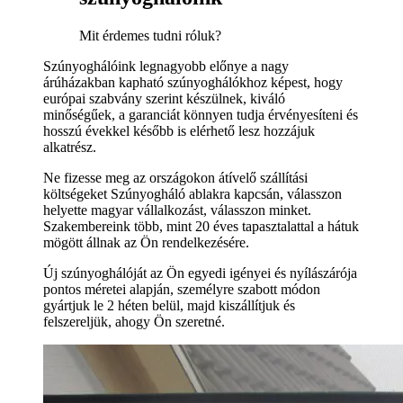
Mit érdemes tudni róluk?
Szúnyoghálóink legnagyobb előnye a nagy
árúházakban kapható szúnyoghálókhoz képest, hogy
európai szabvány szerint készülnek, kiváló
minőségűek, a garanciát könnyen tudja érvényesíteni és
hosszú évekkel később is elérhető lesz hozzájuk
alkatrész.
Ne fizesse meg az országokon átívelő szállítási
költségeket Szúnyogháló ablakra kapcsán, válasszon
helyette magyar vállalkozást, válasszon minket.
Szakembereink több, mint 20 éves tapasztalattal a hátuk
mögött állnak az Ön rendelkezésére.
Új szúnyoghálóját az Ön egyedi igényei és nyílászárója
pontos méretei alapján, személyre szabott módon
gyártjuk le 2 héten belül, majd kiszállítjuk és
felszereljük, ahogy Ön szeretné.