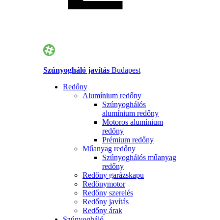
Szúnyogháló javítás
Budapest
Redőny
Alumínium redőny
Szúnyoghálós
alumínium redőny
Motoros alumínium
redőny
Prémium redőny
Műanyag redőny
Szúnyoghálós műanyag
redőny
Redőny garázskapu
Redőnymotor
Redőny szerelés
Redőny javítás
Redőny árak
Szúnyogháló