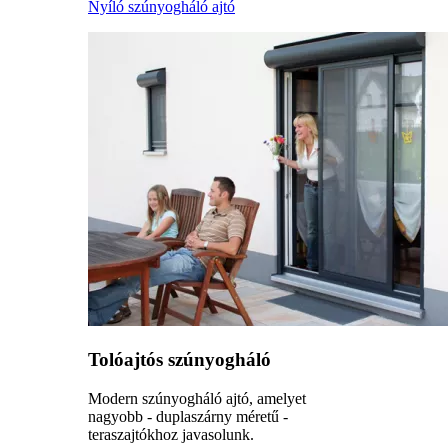
Nyíló szúnyogháló ajtó
Tolóajtós szúnyogháló
Modern szúnyogháló ajtó, amelyet
nagyobb - duplaszárny méretű -
teraszajtókhoz javasolunk.